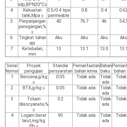
slip,BPN20°C≥
4
Kekuatan
0.5/0.4 tipe
0.8
0.4
0.6
tarik,Mpa ≥
permeable
5
Perpanjangan
40
76.7
46
54.
peregangan,%
≥
6
Tingkat tahan
Aku
Aku
Aku
Ak
api
7
Ketebalan,
13
13.1
13.0
13.
mm
Serial
Proyek
Standar
Pemanfaatan
Bahan
Pemanf
Nomor
pengujian
persyaratan
bahan kimia
baku:
bahan 
1
Benzena,g/kg
0.05
Tidak ada
Tidak
Tidak
≤
ada
2
BTX,g/kg ≤
0.05
Tidak ada
Tidak
Tidak
ada
3
Toluen
0.2
Tidak ada
Tidak
Tidak
diisocyanate,%
ada
≤
4
Logam berat
90
Tidak ada
Tidak
Tidak
larut,mg/kg
ada
Pb ≤