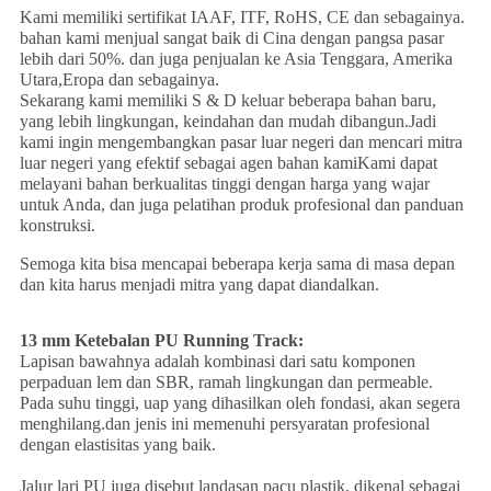
Kami memiliki sertifikat IAAF, ITF, RoHS, CE dan sebagainya.
bahan kami menjual sangat baik di Cina dengan pangsa pasar
lebih dari 50%. dan juga penjualan ke Asia Tenggara, Amerika
Utara,Eropa dan sebagainya.
Sekarang kami memiliki S & D keluar beberapa bahan baru,
yang lebih lingkungan, keindahan dan mudah dibangun.Jadi
kami ingin mengembangkan pasar luar negeri dan mencari mitra
luar negeri yang efektif sebagai agen bahan kamiKami dapat
melayani bahan berkualitas tinggi dengan harga yang wajar
untuk Anda, dan juga pelatihan produk profesional dan panduan
konstruksi.
Semoga kita bisa mencapai beberapa kerja sama di masa depan
dan kita harus menjadi mitra yang dapat diandalkan.
13 mm Ketebalan PU Running Track:
Lapisan bawahnya adalah kombinasi dari satu komponen
perpaduan lem dan SBR, ramah lingkungan dan permeable.
Pada suhu tinggi, uap yang dihasilkan oleh fondasi, akan segera
menghilang.dan jenis ini memenuhi persyaratan profesional
dengan elastisitas yang baik.
Jalur lari PU juga disebut landasan pacu plastik, dikenal sebagai