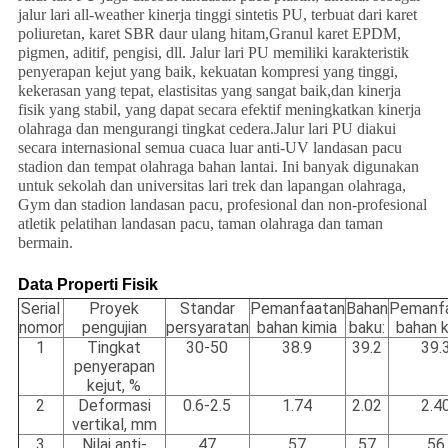
jalur lari all-weather kinerja tinggi sintetis PU, terbuat dari karet
poliuretan, karet SBR daur ulang hitam,Granul karet EPDM,
pigmen, aditif, pengisi, dll. Jalur lari PU memiliki karakteristik
penyerapan kejut yang baik, kekuatan kompresi yang tinggi,
kekerasan yang tepat, elastisitas yang sangat baik,dan kinerja
fisik yang stabil, yang dapat secara efektif meningkatkan kinerja
olahraga dan mengurangi tingkat cedera.Jalur lari PU diakui
secara internasional semua cuaca luar anti-UV landasan pacu
stadion dan tempat olahraga bahan lantai. Ini banyak digunakan
untuk sekolah dan universitas lari trek dan lapangan olahraga,
Gym dan stadion landasan pacu, profesional dan non-profesional
atletik pelatihan landasan pacu, taman olahraga dan taman
bermain.
Data Properti Fisik
Serial
Proyek
Standar
Pemanfaatan
Bahan
Pemanf
nomor
pengujian
persyaratan
bahan kimia
baku:
bahan k
1
Tingkat
30-50
38.9
39.2
39.
penyerapan
kejut, %
2
Deformasi
0.6-2.5
1.74
2.02
2.4
vertikal, mm
3
Nilai anti-
47
57
57
56