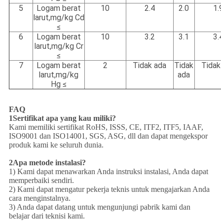
5
Logam berat
10
2.4
2.0
1.
larut,mg/kg Cd
≤
6
Logam berat
10
3.2
3.1
3.
larut,mg/kg Cr
≤
7
Logam berat
2
Tidak ada
Tidak
Tidak
larut,mg/kg
ada
Hg ≤
FAQ
1Sertifikat apa yang kau miliki?
Kami memiliki sertifikat RoHS, ISSS, CE, ITF2, ITF5, IAAF,
ISO9001 dan ISO14001, SGS, ASG, dll dan dapat mengekspor
produk kami ke seluruh dunia.
2Apa metode instalasi?
1) Kami dapat menawarkan Anda instruksi instalasi, Anda dapat
memperbaiki sendiri.
2) Kami dapat mengatur pekerja teknis untuk mengajarkan Anda
cara menginstalnya.
3) Anda dapat datang untuk mengunjungi pabrik kami dan
belajar dari teknisi kami.