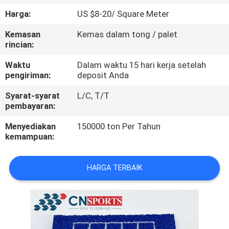
KUALITAS
Harga:
US $8-20/ Square Meter
Kemasan
Kemas dalam tong / palet
HUBUNGI
rincian:
KAMI
Waktu
Dalam waktu 15 hari kerja setelah
pengiriman:
deposit Anda
PERMINTAAN
Syarat-syarat
L/C, T/T
PENAWARAN
pembayaran:
Menyediakan
150000 ton Per Tahun
kemampuan:
SITEMAP
HARGA TERBAIK
PRIVACY
POLICY