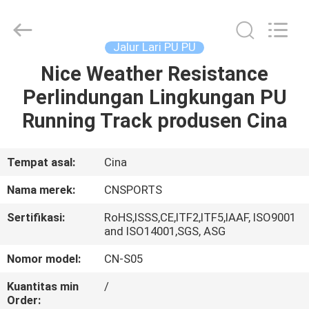
ChangNuo
New
Materials
Co.,
Ltd..
Jalur Lari PU PU
All
Rights
Nice Weather Resistance
RUMAH
Reserved.
Perlindungan Lingkungan PU
PRODUK
Running Track produsen Cina
TENTANG
Tempat asal:
Cina
KAMI
Nama merek:
CNSPORTS
Sertifikasi:
RoHS,ISSS,CE,ITF2,ITF5,IAAF, ISO9001
TUR
and ISO14001,SGS, ASG
PABRIK
Nomor model:
CN-S05
Kuantitas min
/
KONTROL
Order: