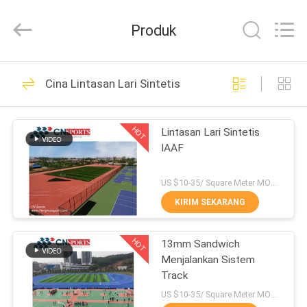
ChangNuo
New
Materials
Produk
Co.,
Ltd..
All
Rights
RUMAH
Reserved.
59
Cina Lintasan Lari Sintetis
Lari Lari Karet
PRODUK
HOT
Lintasan Lari Sintetis
IAAF
TENTANG
KAMI
US $10-35/ Square Meter MOQ:/
KIRIM SEKARANG
74
TUR
HOT
13mm Sandwich
PABRIK
Jalur Lari PU PU
Menjalankan Sistem
Track
KONTROL
US $10-35/ Square Meter MOQ:/