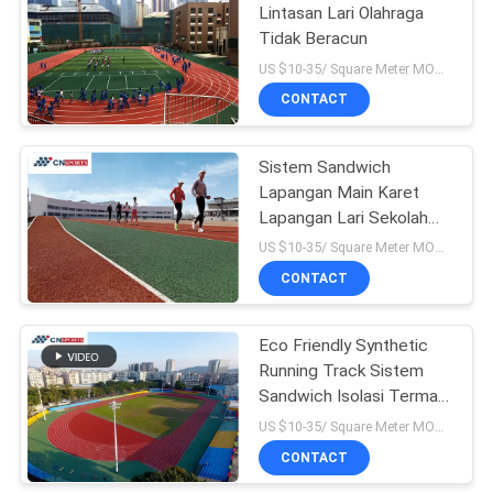
Lintasan Lari Olahraga
Tidak Beracun
143
US $10-35/ Square Meter MOQ:/
Lantai Lapangan
CONTACT
Tenis
Sistem Sandwich
Lapangan Main Karet
Lapangan Lari Sekolah
13mm
US $10-35/ Square Meter MOQ:/
CONTACT
32
Lantai Epoxy Parkir
Eco Friendly Synthetic
Running Track Sistem
Mobil
Sandwich Isolasi Termal
IAAF
US $10-35/ Square Meter MOQ:/
CONTACT