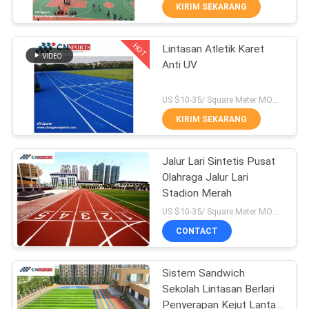
KUALITAS
KIRIM SEKARANG
HOT
Lintasan Atletik Karet
HUBUNGI
50
Anti UV
KAMI
Lintasan Lari
US $10-35/ Square Meter MOQ:/
Sintetis
PERMINTAAN
KIRIM SEKARANG
PENAWARAN
Jalur Lari Sintetis Pusat
Olahraga Jalur Lari
SITEMAP
Stadion Merah
24
US $10-35/ Square Meter MOQ:/
PRIVACY
CONTACT
Lantai olahraga PVC
POLICY
Sistem Sandwich
Sekolah Lintasan Berlari
Penyerapan Kejut Lantai