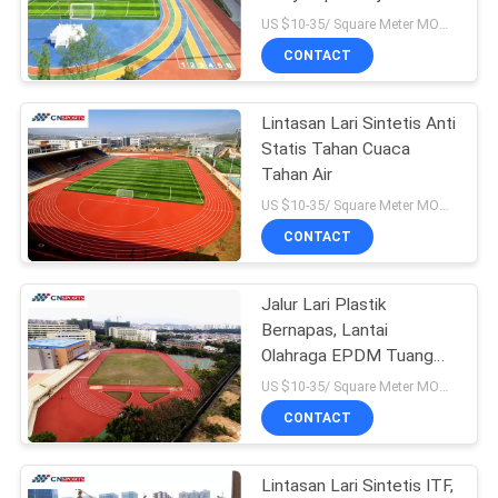
Landasan Pacu
US $10-35/ Square Meter MOQ:/
CONTACT
82
Lintasan Lari Sintetis Anti
Lantai SPU
Statis Tahan Cuaca
Tahan Air
US $10-35/ Square Meter MOQ:/
CONTACT
Jalur Lari Plastik
137
Bernapas, Lantai
Lantai Lapangan
Olahraga EPDM Tuang
Basah
US $10-35/ Square Meter MOQ:/
Basket Sintetis
CONTACT
Lintasan Lari Sintetis ITF,