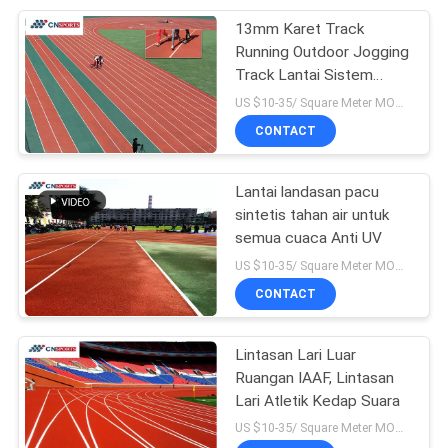
13mm Karet Track
51
Running Outdoor Jogging
Track Lantai Sistem
Lantai Karet EPDM
Sandwich
US $10-35/ Square Meter MOQ:/
CONTACT
Lantai landasan pacu
sintetis tahan air untuk
semua cuaca Anti UV
43
US $10-35/ Square Meter MOQ:/
CONTACT
Butiran Karet EPDM
Lintasan Lari Luar
Ruangan IAAF, Lintasan
Lari Atletik Kedap Suara
US $10-35/ Square Meter MOQ:/