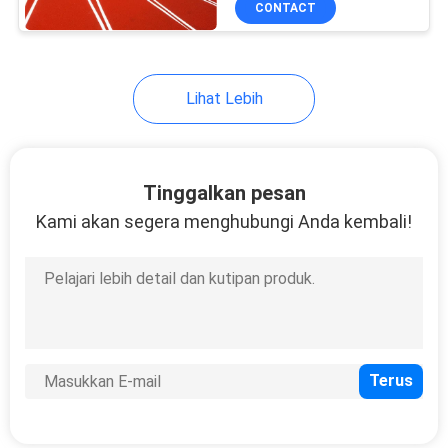
CONTACT
12
Lantai Olahraga PP
Interlocking
Lihat Lebih
Tinggalkan pesan
Kami akan segera menghubungi Anda kembali!
9
Tikar Gym Karet
7