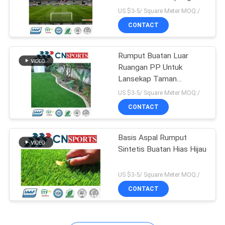
Olahraga
US $3-5/ Square Meter MOQ:/
CONTACT
82
Rumput Buatan Luar
Lantai SPU
Ruangan PP Untuk
Lansekap Taman
Bermain Tenis Sepak
US $3-5/ Square Meter MOQ:/
Bola
CONTACT
Basis Aspal Rumput
137
Sintetis Buatan Hias Hijau
Lantai Lapangan
US $3-5/ Square Meter MOQ:/
Basket Sintetis
CONTACT