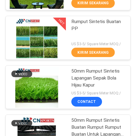
KUALITAS
KIRIM SEKARANG
HOT
Rumput Sintetis Buatan
HUBUNGI
50
PP
KAMI
Lintasan Lari
US $3-5/ Square Meter MOQ:/
Sintetis
PERMINTAAN
KIRIM SEKARANG
PENAWARAN
50mm Rumput Sintetis
Lapangan Sepak Bola
SITEMAP
Hijau Kapur
24
US $3-5/ Square Meter MOQ:/
PRIVACY
CONTACT
Lantai olahraga PVC
POLICY
50mm Rumput Sintetis
Buatan Rumput Rumput
Buatan Untuk Lapangan