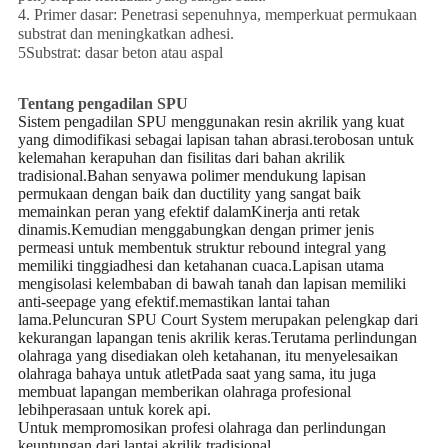
4. Primer dasar: Penetrasi sepenuhnya, memperkuat permukaan
substrat dan meningkatkan adhesi.
5Substrat: dasar beton atau aspal
Tentang pengadilan SPU
Sistem pengadilan SPU menggunakan resin akrilik yang kuat
yang dimodifikasi sebagai lapisan tahan abrasi.
terobosan untuk
kelemahan kerapuhan dan fisilitas dari bahan akrilik
tradisional.
Bahan senyawa polimer mendukung lapisan
permukaan dengan baik dan ductility yang sangat baik
memainkan peran yang efektif dalam
Kinerja anti retak
dinamis.
Kemudian menggabungkan dengan primer jenis
permeasi untuk membentuk struktur rebound integral yang
memiliki tinggi
adhesi dan ketahanan cuaca.
Lapisan utama
mengisolasi kelembaban di bawah tanah dan lapisan memiliki
anti-seepage yang efektif.
memastikan lantai tahan
lama.
Peluncuran SPU Court System merupakan pelengkap dari
kekurangan lapangan tenis akrilik keras.
Terutama perlindungan
olahraga yang disediakan oleh ketahanan, itu menyelesaikan
olahraga bahaya untuk atlet
Pada saat yang sama, itu juga
membuat lapangan memberikan olahraga profesional
lebih
perasaan untuk korek api.
Untuk mempromosikan profesi olahraga dan perlindungan
keuntungan dari lantai akrilik tradisional.