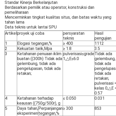
Standar Kinerja Berkelanjutan
Berdasarkan pemilik atau operator, konstruksi dan
pemeliharaan
Mencerminkan tingkat kualitas situs, dan batas waktu yang
tahan lama
Data teknis untuk lantai SPU
Artikel
proyek uji coba
persyaratan
Hasil
teknis
pengujian
1
Elogasi tegangan,%
≥ 400
1112
2
Kekuatan tarik,Mpa
≥ 1.8
3.5
3
Ketahanan penuaan iklim
pulverisasi≤grade
Tidak ada
buatan ((300h) Tidak ada
1,△E≤6.0
gelembung,
gelembung, tidak ada
tidak ada
pengelupasan, tidak ada
pengelupas
retakan;
tidak ada
retakan;
pulverisasi 
kelas 0,△E 
0.57
4
Ketahanan terhadap
≤ 0.050
0.031
keausan ((750g/500r), g
5
Daya tahan,
Perpanjangan
≥ 300
853
eksperimen
tegangan,%