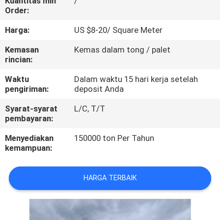
Kuantitas min
/
KUALITAS
Order:
Harga:
US $8-20/ Square Meter
HUBUNGI
Kemasan
Kemas dalam tong / palet
KAMI
rincian:
Waktu
Dalam waktu 15 hari kerja setelah
PERMINTAAN
pengiriman:
deposit Anda
PENAWARAN
Syarat-syarat
L/C, T/T
pembayaran:
SITEMAP
Menyediakan
150000 ton Per Tahun
kemampuan:
PRIVACY
HARGA TERBAIK
POLICY