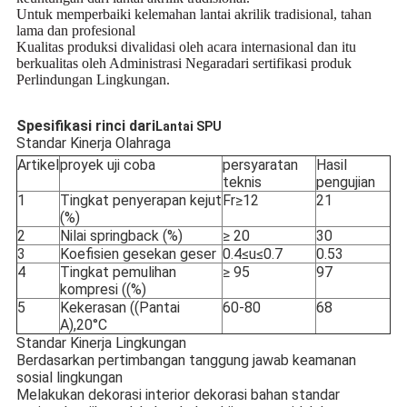
Untuk memperbaiki kelemahan lantai akrilik tradisional, tahan
lama dan profesional
Kualitas produksi divalidasi oleh acara internasional dan itu
berkualitas oleh Administrasi Negara
dari sertifikasi produk
Perlindungan Lingkungan.
Spesifikasi rinci dari
Lantai SPU
Standar Kinerja Olahraga
Artikel
proyek uji coba
persyaratan
Hasil
teknis
pengujian
1
Tingkat penyerapan kejut
Fr≥12
21
(%)
2
Nilai springback (%)
≥ 20
30
3
Koefisien gesekan geser
0.4≤u≤0.7
0.53
4
Tingkat pemulihan
≥ 95
97
kompresi ((%)
5
Kekerasan ((Pantai
60-80
68
A),20°C
Standar Kinerja Lingkungan
Berdasarkan pertimbangan tanggung jawab keamanan
sosial lingkungan
Melakukan dekorasi interior dekorasi bahan standar