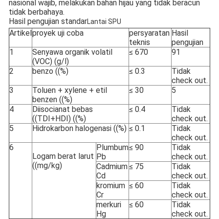
nasional wajib, melakukan bahan hijau yang tidak beracun
tidak berbahaya.
Hasil pengujian standar
Lantai SPU
Artikel
proyek uji coba
persyaratan
Hasil
teknis
pengujian
1
Senyawa organik volatil
≤ 670
91
(VOC) (g/l)
2
benzo ((%)
≤ 0.3
Tidak
check out.
3
Toluen + xylene + etil
≤ 30
5
benzen ((%)
4
Diisocianat bebas
≤ 0.4
Tidak
((TDI+HDI) ((%)
check out.
5
Hidrokarbon halogenasi ((%)
≤ 0.1
Tidak
check out.
6
Plumbum
≤ 90
Tidak
Logam berat larut
Pb
check out.
((mg/kg)
Cadmium
≤ 75
Tidak
Cd
check out.
kromium
≤ 60
Tidak
Cr
check out.
merkuri
≤ 60
Tidak
Hg
check out.