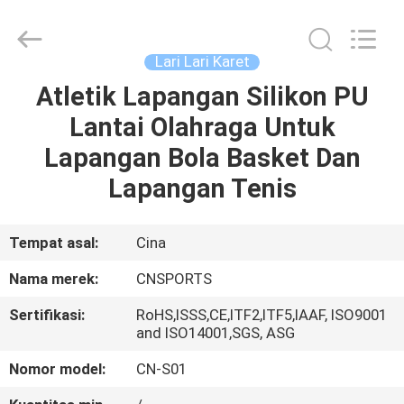
ChangNuo
New
Materials
Co.,
Ltd..
Lari Lari Karet
All
Rights
Atletik Lapangan Silikon PU
RUMAH
Reserved.
Lantai Olahraga Untuk
PRODUK
Lapangan Bola Basket Dan
Lapangan Tenis
TENTANG
KAMI
Tempat asal:
Cina
Nama merek:
CNSPORTS
TUR
Sertifikasi:
RoHS,ISSS,CE,ITF2,ITF5,IAAF, ISO9001
PABRIK
and ISO14001,SGS, ASG
Nomor model:
CN-S01
KONTROL