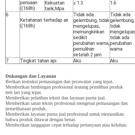
penuaan
Kekuatan
≥ 1.3
1.6
((168h)
tarik,Mpa
6
Tidak ada
Tidak ada
Ketahanan terhadap air
gelembung, tidak
gelembung,
((168h)
mengelupas,
tidak
memungkinkan
mengelupas
sedikit
tidak ada
perubahan warna,
perubahan
pemulihan
warna
setelah 2 jam
7
Tingkat tahan api
Aku
Aku
Dukungan dan Layanan
Berikan instruksi pemasangan dan perawatan yang tepat.
Memberikan bimbingan profesional tentang pemilihan produk
trek lari yang tepat.
Memberikan pelatihan teknis dan layanan purna jual.
Memberikan saran teknis profesional mengenai pemasangan dan
pemeliharaan produk.
Memberikan layanan purna jual profesional untuk memastikan
bahwa produk dirawat dengan benar.
Memberikan tanggapan cepat terhadap pertanyaan atau keluhan.