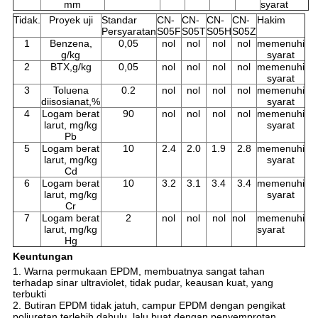
mm
syarat
Tidak.
Proyek uji
Standar
CN-
CN-
CN-
CN-
Hakim
Persyaratan
S05F
S05T
S05H
S05Z
1
Benzena,
0,05
nol
nol
nol
nol
memenuhi
g/kg
syarat
2
BTX,g/kg
0,05
nol
nol
nol
nol
memenuhi
syarat
3
Toluena
0.2
nol
nol
nol
nol
memenuhi
diisosianat,%
syarat
4
Logam berat
90
nol
nol
nol
nol
memenuhi
larut, mg/kg
syarat
Pb
5
Logam berat
10
2.4
2.0
1.9
2.8
memenuhi
larut, mg/kg
syarat
Cd
6
Logam berat
10
3.2
3.1
3.4
3.4
memenuhi
larut, mg/kg
syarat
Cr
7
Logam berat
2
nol
nol
nol
nol
memenuhi
larut, mg/kg
syarat
Hg
Keuntungan
1. Warna permukaan EPDM, membuatnya sangat tahan
terhadap sinar ultraviolet, tidak pudar, keausan kuat, yang
terbukti
2. Butiran EPDM tidak jatuh, campur EPDM dengan pengikat
poliuretan terlebih dahulu, lalu buat dengan penyemprotan