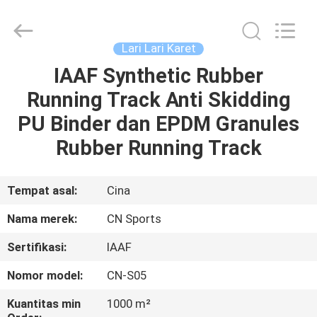
ChangNuo
New
Materials
Co.,
Ltd..
Lari Lari Karet
All
Rights
IAAF Synthetic Rubber
RUMAH
Reserved.
Running Track Anti Skidding
PRODUK
PU Binder dan EPDM Granules
Rubber Running Track
TENTANG
KAMI
Tempat asal:
Cina
Nama merek:
CN Sports
TUR
Sertifikasi:
IAAF
PABRIK
Nomor model:
CN-S05
KONTROL
Kuantitas min
1000 m²