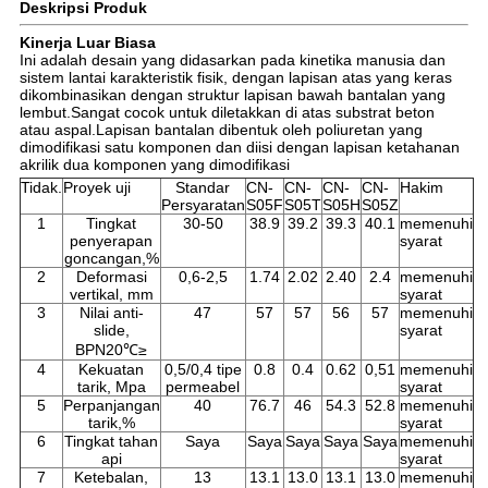
Deskripsi Produk
Kinerja Luar Biasa
Ini adalah desain yang didasarkan pada kinetika manusia dan
sistem lantai karakteristik fisik, dengan lapisan atas yang keras
dikombinasikan dengan struktur lapisan bawah bantalan yang
lembut.Sangat cocok untuk diletakkan di atas substrat beton
atau aspal.Lapisan bantalan dibentuk oleh poliuretan yang
dimodifikasi satu komponen dan diisi dengan lapisan ketahanan
akrilik dua komponen yang dimodifikasi
Tidak.
Proyek uji
Standar
CN-
CN-
CN-
CN-
Hakim
Persyaratan
S05F
S05T
S05H
S05Z
1
Tingkat
30-50
38.9
39.2
39.3
40.1
memenuhi
penyerapan
syarat
goncangan,%
2
Deformasi
0,6-2,5
1.74
2.02
2.40
2.4
memenuhi
vertikal, mm
syarat
3
Nilai anti-
47
57
57
56
57
memenuhi
slide,
syarat
BPN20℃≥
4
Kekuatan
0,5/0,4 tipe
0.8
0.4
0.62
0,51
memenuhi
tarik, Mpa
permeabel
syarat
5
Perpanjangan
40
76.7
46
54.3
52.8
memenuhi
tarik,%
syarat
6
Tingkat tahan
Saya
Saya
Saya
Saya
Saya
memenuhi
api
syarat
7
Ketebalan,
13
13.1
13.0
13.1
13.0
memenuhi