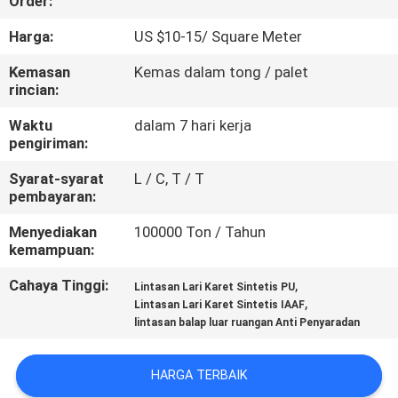
Order:
KUALITAS
Harga:
US $10-15/ Square Meter
HUBUNGI
Kemasan
Kemas dalam tong / palet
rincian:
KAMI
Waktu
dalam 7 hari kerja
pengiriman:
PERMINTAAN
Syarat-syarat
L / C, T / T
PENAWARAN
pembayaran:
Menyediakan
100000 Ton / Tahun
SITEMAP
kemampuan:
Cahaya Tinggi:
,
Lintasan Lari Karet Sintetis PU
PRIVACY
,
Lintasan Lari Karet Sintetis IAAF
lintasan balap luar ruangan Anti Penyaradan
POLICY
HARGA TERBAIK