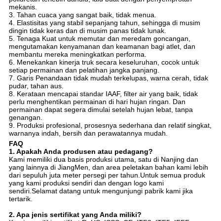
mekanis.
3. Tahan cuaca yang sangat baik, tidak menua.
4. Elastisitas yang stabil sepanjang tahun, sehingga di musim
dingin tidak keras dan di musim panas tidak lunak.
5. Tenaga Kuat untuk memutar dan meredam goncangan,
mengutamakan kenyamanan dan keamanan bagi atlet, dan
membantu mereka meningkatkan performa.
6. Menekankan kinerja truk secara keseluruhan, cocok untuk
setiap permainan dan pelatihan jangka panjang.
7. Garis Penandaan tidak mudah terkelupas, warna cerah, tidak
pudar, tahan aus.
8. Kerataan mencapai standar IAAF, filter air yang baik, tidak
perlu menghentikan permainan di hari hujan ringan. Dan
permainan dapat segera dimulai setelah hujan lebat, tanpa
genangan.
9. Produksi profesional, prosesnya sederhana dan relatif singkat,
warnanya indah, bersih dan perawatannya mudah.
FAQ
1. Apakah Anda produsen atau pedagang?
Kami memiliki dua basis produksi utama, satu di Nanjing dan
yang lainnya di JiangMen, dan area peletakan bahan kami lebih
dari sepuluh juta meter persegi per tahun.Untuk semua produk
yang kami produksi sendiri dan dengan logo kami
sendiri.Selamat datang untuk mengunjungi pabrik kami jika
tertarik.
2. Apa jenis sertifikat yang Anda miliki?