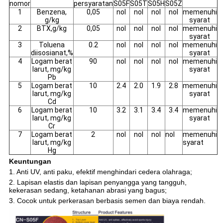
nomor
persyaratan
S05F
S05T
S05H
S05Z
1
Benzena,
0,05
nol
nol
nol
nol
memenuhi
g/kg
syarat
2
BTX,g/kg
0,05
nol
nol
nol
nol
memenuhi
syarat
3
Toluena
0.2
nol
nol
nol
nol
memenuhi
diisosianat,%
syarat
4
Logam berat
90
nol
nol
nol
nol
memenuhi
larut, mg/kg
syarat
Pb
5
Logam berat
10
2.4
2.0
1.9
2.8
memenuhi
larut, mg/kg
syarat
Cd
6
Logam berat
10
3.2
3.1
3.4
3.4
memenuhi
larut, mg/kg
syarat
Cr
7
Logam berat
2
nol
nol
nol
nol
memenuhi
larut, mg/kg
syarat
Hg
Keuntungan
1. Anti UV, anti paku, efektif menghindari cedera olahraga;
2. Lapisan elastis dan lapisan penyangga yang tangguh,
kekerasan sedang, ketahanan abrasi yang bagus;
3. Cocok untuk perkerasan berbasis semen dan biaya rendah.