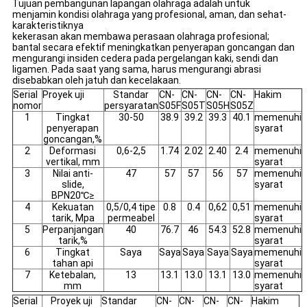
Tujuan pembangunan lapangan olahraga adalah untuk
menjamin kondisi olahraga yang profesional, aman, dan sehat-
karakteristiknya
kekerasan akan membawa perasaan olahraga profesional;
bantal secara efektif meningkatkan penyerapan goncangan dan
mengurangi insiden cedera pada pergelangan kaki, sendi dan
ligamen. Pada saat yang sama, harus mengurangi abrasi
disebabkan oleh jatuh dan kecelakaan.
Serial
Proyek uji
Standar
CN-
CN-
CN-
CN-
Hakim
nomor
persyaratan
S05F
S05T
S05H
S05Z
1
Tingkat
30-50
38.9
39.2
39.3
40.1
memenuhi
penyerapan
syarat
goncangan,%
2
Deformasi
0,6-2,5
1.74
2.02
2.40
2.4
memenuhi
vertikal, mm
syarat
3
Nilai anti-
47
57
57
56
57
memenuhi
slide,
syarat
BPN20℃≥
4
Kekuatan
0,5/0,4 tipe
0.8
0.4
0,62
0,51
memenuhi
tarik, Mpa
permeabel
syarat
5
Perpanjangan
40
76.7
46
54.3
52.8
memenuhi
tarik,%
syarat
6
Tingkat
Saya
Saya
Saya
Saya
Saya
memenuhi
tahan api
syarat
7
Ketebalan,
13
13.1
13.0
13.1
13.0
memenuhi
mm
syarat
Serial
Proyek uji
Standar
CN-
CN-
CN-
CN-
Hakim