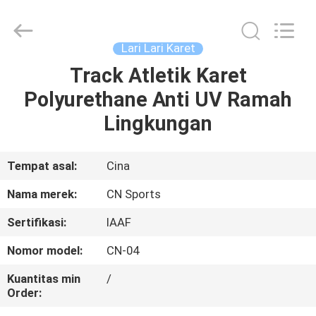
ChangNuo
New
Materials
Co.,
Ltd..
Lari Lari Karet
All
Rights
Track Atletik Karet
RUMAH
Reserved.
Polyurethane Anti UV Ramah
PRODUK
Lingkungan
TENTANG
Tempat asal:
Cina
KAMI
Nama merek:
CN Sports
Sertifikasi:
IAAF
TUR
Nomor model:
CN-04
PABRIK
Kuantitas min
/
Order:
KONTROL