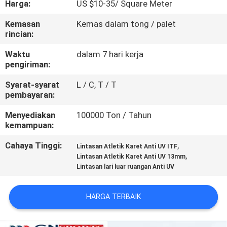
Harga:
US $10-35/ Square Meter
KUALITAS
Kemasan
Kemas dalam tong / palet
rincian:
HUBUNGI
KAMI
Waktu
dalam 7 hari kerja
pengiriman:
Syarat-syarat
L / C, T / T
PERMINTAAN
pembayaran:
PENAWARAN
Menyediakan
100000 Ton / Tahun
kemampuan:
SITEMAP
Cahaya Tinggi:
,
Lintasan Atletik Karet Anti UV ITF
,
Lintasan Atletik Karet Anti UV 13mm
Lintasan lari luar ruangan Anti UV
PRIVACY
POLICY
HARGA TERBAIK