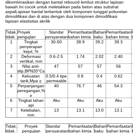
dikombinasikan dengan bantal rebound lembut struktur lapisan
bawah.Ini cocok untuk meletakkan pada beton atau substrat
aspalLapisan bantal terbentuk oleh komponen tunggal poliuretan
dimodifikasi dan di atas dengan dua komponen dimodifikasi
lapisan elastisitas akrilik
Tidak,
Proyek
Standar
Pemanfaatan
Bahan
Pemanfaatan
tidak.
pengujian
persyaratan
bahan kimia
baku:
bahan kimia
1
Tingkat
30-50
38.9
39.2
39.3
penyerapan
kejut, %
2
Deformasi
0.6-2.5
1.74
2.02
2.40
vertikal, mm
3
Nilai anti-
47
57
57
56
slip,BPN20°C≥
4
Kekuatan
0.5/0.4 tipe
0.8
0.4
0.62
tarik,Mpa ≥
permeable
5
Perpanjangan
40
76.7
46
54.3
peregangan,%
≥
6
Tingkat tahan
Aku
Aku
Aku
Aku
api
7
Ketebalan,
13
13.1
13.0
13.1
mm
Tidak,
Proyek
Standar
Pemanfaatan
Bahan
Pemanfaatan
tidak.
pengujian
persyaratan
bahan kimia
baku:
bahan kimia