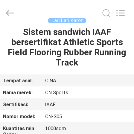
ChangNuo
New
Materials
Co.,
Ltd..
Lari Lari Karet
All
Rights
Sistem sandwich IAAF
RUMAH
Reserved.
bersertifikat Athletic Sports
PRODUK
Field Flooring Rubber Running
Track
TENTANG
KAMI
Tempat asal:
CINA
Nama merek:
CN Sports
TUR
Sertifikasi:
IAAF
PABRIK
Nomor model:
CN-S05
KONTROL
Kuantitas min
1000sqm