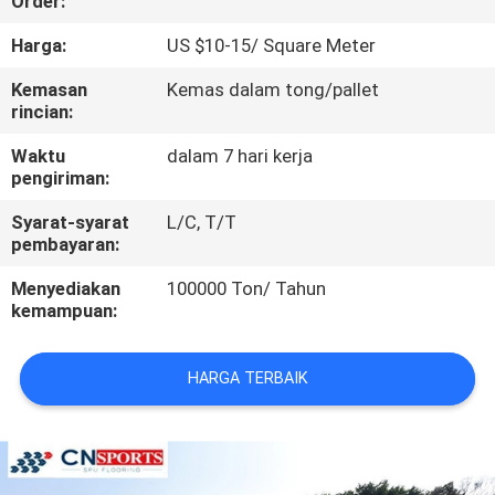
Order:
KUALITAS
Harga:
US $10-15/ Square Meter
HUBUNGI
Kemasan
Kemas dalam tong/pallet
rincian:
KAMI
Waktu
dalam 7 hari kerja
pengiriman:
PERMINTAAN
Syarat-syarat
L/C, T/T
PENAWARAN
pembayaran:
Menyediakan
100000 Ton/ Tahun
SITEMAP
kemampuan:
PRIVACY
HARGA TERBAIK
POLICY