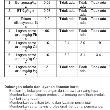
1
Benzena,g/kg
0.05
Tidak ada
Tidak
Tidak ada
≤
ada
2
BTX,g/kg ≤
0.05
Tidak ada
Tidak
Tidak ada
ada
3
Toluen
0.2
Tidak ada
Tidak
Tidak ada
diisocyanate,%
ada
≤
4
Logam berat
90
Tidak ada
Tidak
Tidak ada
larut,mg/kg Pb
ada
≤
5
Logam berat
10
2.4
2.0
1.9
larut,mg/kg Cd
≤
6
Logam berat
10
3.2
3.1
3.4
larut,mg/kg Cr
≤
7
Logam berat
2
Tidak ada
Tidak
Tidak ada
larut,mg/kg Hg
ada
≤
Dukungan teknis dan layanan lintasan karet
Berikan instruksi pemasangan dan perawatan yang tepat.
Memberikan bimbingan profesional tentang pemilihan produk
trek lari yang tepat.
Memberikan pelatihan teknis dan layanan purna jual.
Memberikan saran teknis profesional mengenai pemasangan