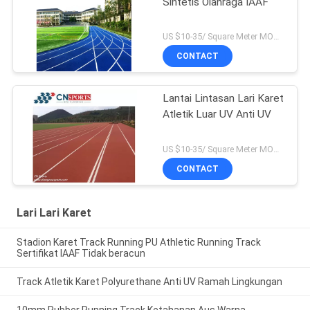
Sintetis Olahraga IAAF
US $10-35/ Square Meter MOQ:/
CONTACT
Lantai Lintasan Lari Karet
Atletik Luar UV Anti UV
US $10-35/ Square Meter MOQ:/
CONTACT
Lari Lari Karet
Stadion Karet Track Running PU Athletic Running Track
Sertifikat IAAF Tidak beracun
Track Atletik Karet Polyurethane Anti UV Ramah Lingkungan
10mm Rubber Running Track Ketahanan Aus Warna