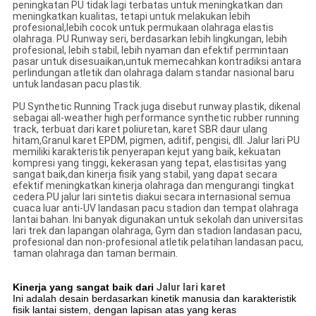
peningkatan PU tidak lagi terbatas untuk meningkatkan dan
meningkatkan kualitas, tetapi untuk melakukan lebih
profesional,lebih cocok untuk permukaan olahraga elastis
olahraga. PU Runway seri, berdasarkan lebih lingkungan, lebih
profesional, lebih stabil, lebih nyaman dan efektif permintaan
pasar untuk disesuaikan,untuk memecahkan kontradiksi antara
perlindungan atletik dan olahraga dalam standar nasional baru
untuk landasan pacu plastik.
PU Synthetic Running Track juga disebut runway plastik, dikenal
sebagai all-weather high performance synthetic rubber running
track, terbuat dari karet poliuretan, karet SBR daur ulang
hitam,Granul karet EPDM, pigmen, aditif, pengisi, dll. Jalur lari PU
memiliki karakteristik penyerapan kejut yang baik, kekuatan
kompresi yang tinggi, kekerasan yang tepat, elastisitas yang
sangat baik,dan kinerja fisik yang stabil, yang dapat secara
efektif meningkatkan kinerja olahraga dan mengurangi tingkat
cedera.PU jalur lari sintetis diakui secara internasional semua
cuaca luar anti-UV landasan pacu stadion dan tempat olahraga
lantai bahan. Ini banyak digunakan untuk sekolah dan universitas
lari trek dan lapangan olahraga, Gym dan stadion landasan pacu,
profesional dan non-profesional atletik pelatihan landasan pacu,
taman olahraga dan taman bermain.
Kinerja yang sangat baik dari
Jalur lari karet
Ini adalah desain berdasarkan kinetik manusia dan karakteristik
fisik lantai sistem, dengan lapisan atas yang keras