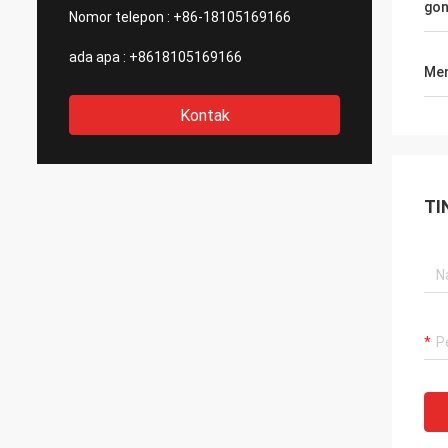
go
Nomor telepon :
+86-18105169166
ada apa :
+8618105169166
Men
Kontak
TI