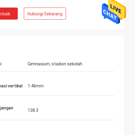
rbaik
Hubungi Sekarang
i
Gimnasium, stadion sekolah
asi vertikal
1.46mm
jangan
138.3