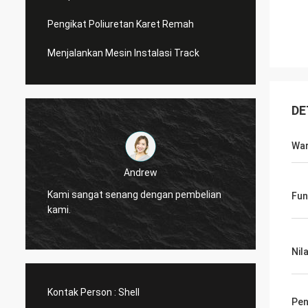
Pengikat Poliuretan Karet Remah
Menjalankan Mesin Instalasi Track
DE
Wa
Andrew
CN Spo
Kami sangat senang dengan pembelian
Fun
diperc
kami.
layana
Nila
Kontak Person :
Shell
Pen