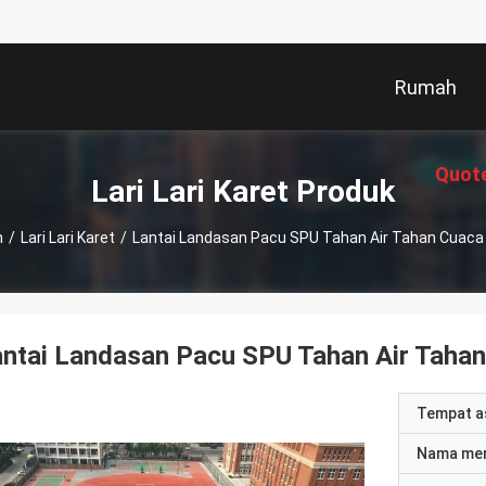
Rumah
Quot
Lari Lari Karet Produk
h
/
Lari Lari Karet
/
Lantai Landasan Pacu SPU Tahan Air Tahan Cuac
antai Landasan Pacu SPU Tahan Air Tah
Tempat a
Nama me