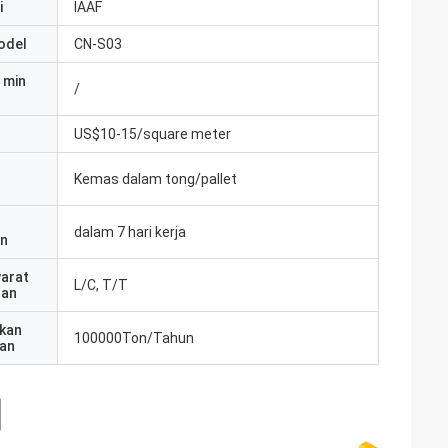
i
IAAF
odel
CN-S03
 min
/
US$10-15/square meter
Kemas dalam tong/pallet
dalam 7 hari kerja
an
yarat
L/C, T/T
ran
kan
100000Ton/Tahun
an