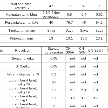
Nilai anti-slide,
47
57
57
56
BPN20℃≥
0,5/0,4 tipe
Kekuatan tarik, Mpa
0.8
0.4
0,62
permeabel
Perpanjangan tarik,%
40
76.7
46
54.3
Tingkat tahan api
Saya
Saya
Saya
Saya
Ketebalan, mm
13
13.1
13.0
13.1
Standar
CN-
CN-
ak.
Proyek uji
CN-S05H
persyaratan
S05F
S05T
Benzena, g/kg
0,05
nol
nol
nol
BTX,g/kg
0,05
nol
nol
nol
Toluena diisosianat,%
0.2
nol
nol
nol
Logam berat larut,
90
nol
nol
nol
mg/kg Pb
Logam berat larut,
10
2.4
2.0
1.9
mg/kg Cd
Logam berat larut,
10
3.2
3.1
3.4
mg/kg Cr
Logam berat larut,
2
nol
nol
nol