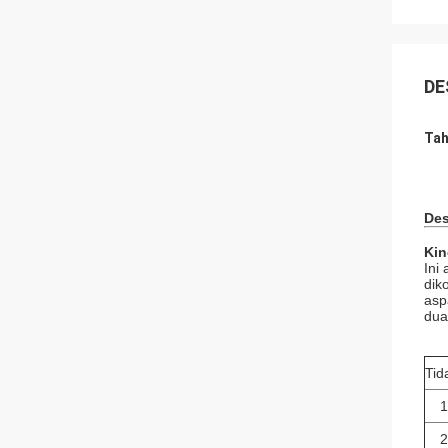
DE
Tah
Des
Kin
Ini
dik
asp
dua
Tid
1
2