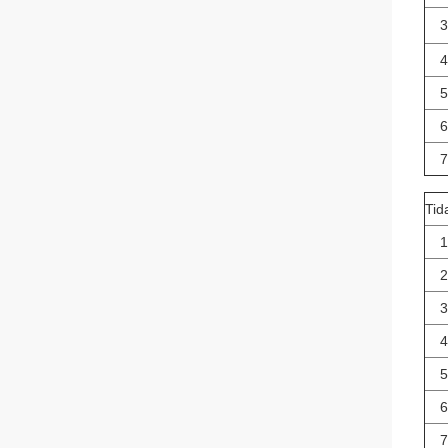
3
4
5
6
7
Tid
1
2
3
4
5
6
7