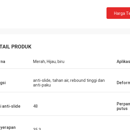
Harga Te
TAIL PRODUK
rna
Merah, Hijau, biru
Aplikas
Jackson
rts adalah perusahaan yang dapat
anti-slide, tahan air, rebound tinggi dan
gsi
Deform
anti-paku
aya, Menyediakan produk dan
n yang sangat baik.
Perpan
i anti-slide
48
putus
yerapan
35.3