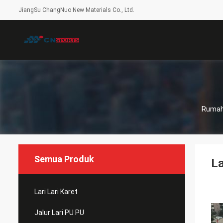
JiangSu ChangNuo New Materials Co., Ltd.
Ruma
Semua Produk
L
Lari Lari Karet
Jalur Lari PU PU