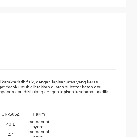
karakteristik fisik, dengan lapisan atas yang keras
t cocok untuk diletakkan di atas substrat beton atau
mponen dan diisi ulang dengan lapisan ketahanan akrilik
CN-S05Z
Hakim
memenuhi
40.1
syarat
memenuhi
2.4
syarat