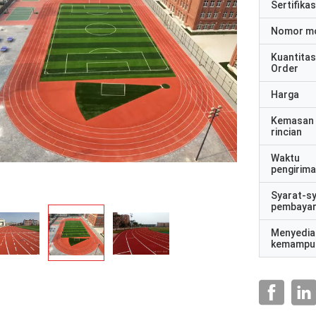
Sertifikas
Nomor m
Kuantitas
Order
Harga
Kemasan
rincian
Waktu
pengirim
Syarat-s
pembaya
Menyedia
kemampu