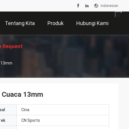
Indonesian
Tentang Kita
Produk
Hubungi Kami
e Request
a 13mm
Suatu
an Cuaca 13mm
sal
Cina
rek
CN Sports