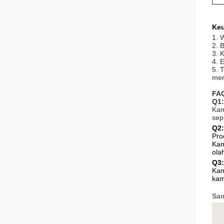
Ke
1. 
2. 
3. 
4. 
5. 
mem
FA
Q1:
Kam
sep
Q2:
Pro
Kam
ola
Q3:
Kam
kam
Sam