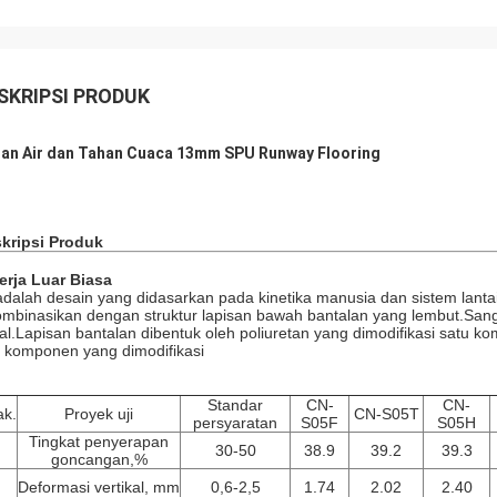
SKRIPSI PRODUK
an Air dan Tahan Cuaca 13mm SPU Runway Flooring
kripsi Produk
erja Luar Biasa
 adalah desain yang didasarkan pada kinetika manusia dan sistem lantai 
ombinasikan dengan struktur lapisan bawah bantalan yang lembut.Sanga
al.Lapisan bantalan dibentuk oleh poliuretan yang dimodifikasi satu ko
 komponen yang dimodifikasi
Standar
CN-
CN-
ak.
Proyek uji
CN-S05T
persyaratan
S05F
S05H
Tingkat penyerapan
30-50
38.9
39.2
39.3
goncangan,%
Deformasi vertikal, mm
0,6-2,5
1.74
2.02
2.40