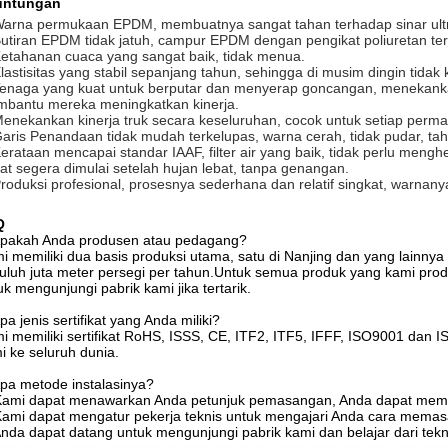
untungan
Warna permukaan EPDM, membuatnya sangat tahan terhadap sinar ultravi
Butiran EPDM tidak jatuh, campur EPDM dengan pengikat poliuretan te
Ketahanan cuaca yang sangat baik, tidak menua.
Elastisitas yang stabil sepanjang tahun, sehingga di musim dingin tidak
Tenaga yang kuat untuk berputar dan menyerap goncangan, menekank
bantu mereka meningkatkan kinerja.
Menekankan kinerja truk secara keseluruhan, cocok untuk setiap perma
Garis Penandaan tidak mudah terkelupas, warna cerah, tidak pudar, ta
Kerataan mencapai standar IAAF, filter air yang baik, tidak perlu meng
at segera dimulai setelah hujan lebat, tanpa genangan.
Produksi profesional, prosesnya sederhana dan relatif singkat, warna
Q
Apakah Anda produsen atau pedagang?
i memiliki dua basis produksi utama, satu di Nanjing dan yang lainnya
uluh juta meter persegi per tahun.Untuk semua produk yang kami prod
uk mengunjungi pabrik kami jika tertarik.
pa jenis sertifikat yang Anda miliki?
i memiliki sertifikat RoHS, ISSS, CE, ITF2, ITF5, IFFF, ISO9001 dan
i ke seluruh dunia.
Apa metode instalasinya?
Kami dapat menawarkan Anda petunjuk pemasangan, Anda dapat mempe
Kami dapat mengatur pekerja teknis untuk mengajari Anda cara memas
Anda dapat datang untuk mengunjungi pabrik kami dan belajar dari tekn