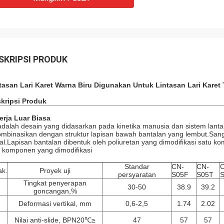
SKRIPSI PRODUK
tasan Lari Karet Warna Biru Digunakan Untuk Lintasan Lari Kare
kripsi Produk
erja Luar Biasa
 adalah desain yang didasarkan pada kinetika manusia dan sistem lantai 
ombinasikan dengan struktur lapisan bawah bantalan yang lembut.Sanga
al.Lapisan bantalan dibentuk oleh poliuretan yang dimodifikasi satu ko
 komponen yang dimodifikasi
Standar
CN-
CN-
ak.
Proyek uji
persyaratan
S05F
S05T
Tingkat penyerapan
30-50
38.9
39.2
goncangan,%
Deformasi vertikal, mm
0,6-2,5
1.74
2.02
Nilai anti-slide, BPN20℃≥
47
57
57