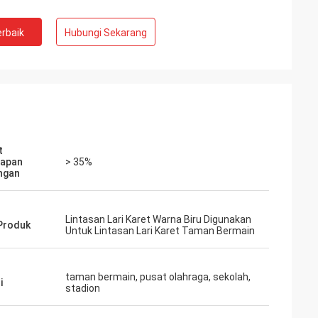
rbaik
Hubungi Sekarang
t
rapan
> 35%
ngan
Lintasan Lari Karet Warna Biru Digunakan
Produk
Untuk Lintasan Lari Karet Taman Bermain
taman bermain, pusat olahraga, sekolah,
i
stadion