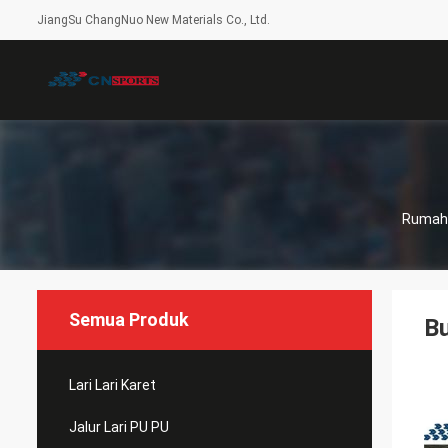
JiangSu ChangNuo New Materials Co., Ltd.
Rumah
Semua Produk
B
Lari Lari Karet
Jalur Lari PU PU