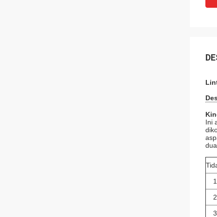
DE
Lin
Des
Kin
Ini
dik
asp
dua
Tid
1
2
3