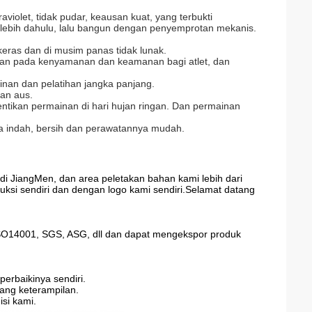
olet, tidak pudar, keausan kuat, yang terbukti
rlebih dahulu, lalu bangun dengan penyemprotan mekanis.
 keras dan di musim panas tidak lunak.
an pada kenyamanan dan keamanan bagi atlet, dan
inan dan pelatihan jangka panjang.
han aus.
hentikan permainan di hari hujan ringan. Dan permainan
nya indah, bersih dan perawatannya mudah.
 di JiangMen, dan area peletakan bahan kami lebih dari
uksi sendiri dan dengan logo kami sendiri.Selamat datang
 ISO14001, SGS, ASG, dll dan dapat mengekspor produk
rbaikinya sendiri.
ang keterampilan.
isi kami.