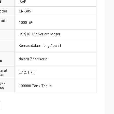
i
IAAF
odel
CN-S05
 min
1000 m²
US $10-15/ Square Meter
Kemas dalam tong / palet
dalam 7 hari kerja
an
yarat
L / C, T / T
ran
kan
100000 Ton / Tahun
an