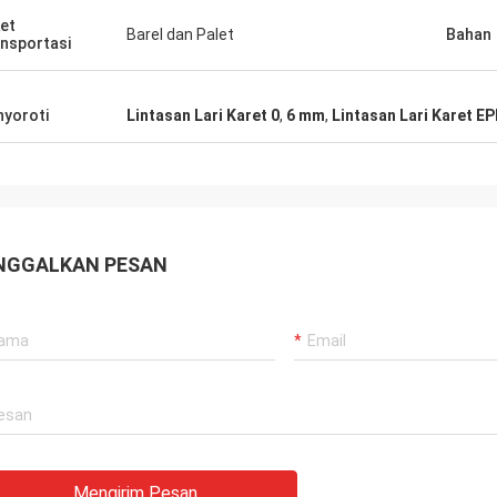
et
Barel dan Palet
Bahan
nsportasi
yoroti
Lintasan Lari Karet 0
,
6 mm
,
Lintasan Lari Karet E
NGGALKAN PESAN
Mengirim Pesan