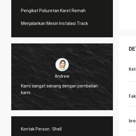
Pengikat Poliuretan Karet Remah
Menjalankan Mesin Instalasi Track
DE
Ket
Jackson
Andrew
CN Sports adalah perusah
gat senang dengan pembelian
dipercaya, Menyediakan p
layanan yang sangat baik.
Fak
bre
Kontak Person :
Shell