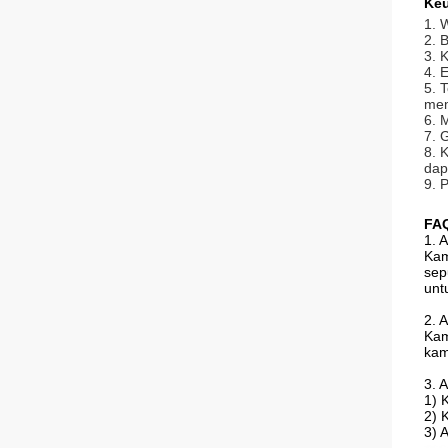
Ke
1. 
2. 
3. 
4. 
5. 
mem
6. 
7. 
8. 
dap
9. 
FA
1. 
Kam
sep
unt
2. A
Kam
kam
3. 
1) 
2) 
3) 