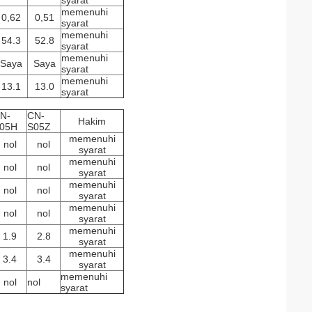
syarat
memenuhi
0,62
0,51
syarat
memenuhi
54.3
52.8
syarat
memenuhi
Saya
Saya
syarat
memenuhi
13.1
13.0
syarat
N-
CN-
Hakim
05H
S05Z
memenuhi
nol
nol
syarat
memenuhi
nol
nol
syarat
memenuhi
nol
nol
syarat
memenuhi
nol
nol
syarat
memenuhi
1.9
2.8
syarat
memenuhi
3.4
3.4
syarat
memenuhi
nol
nol
syarat