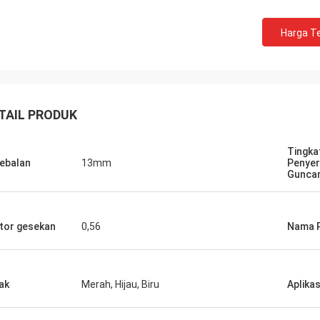
Harga Te
TAIL PRODUK
Tingka
ebalan
13mm
Penye
Gunca
aan yang dapat
roduk dan
tor gesekan
0,56
Nama 
ak
Merah, Hijau, Biru
Aplikas