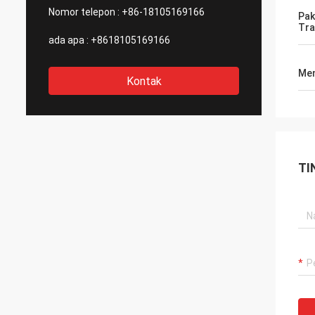
Nomor telepon :
+86-18105169166
Pak
Tra
ada apa :
+8618105169166
Men
Kontak
TI