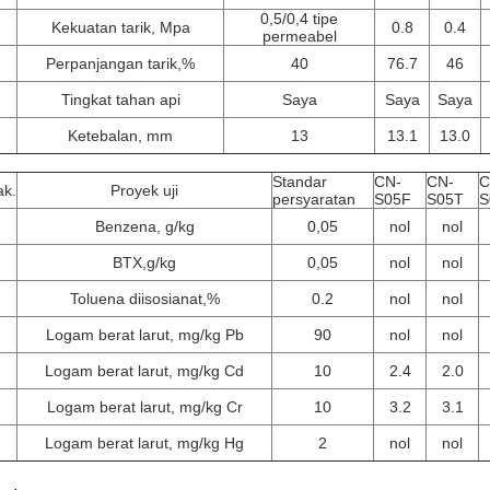
0,5/0,4 tipe
Kekuatan tarik, Mpa
0.8
0.4
permeabel
Perpanjangan tarik,%
40
76.7
46
Tingkat tahan api
Saya
Saya
Saya
Ketebalan, mm
13
13.1
13.0
Standar
CN-
CN-
C
ak.
Proyek uji
persyaratan
S05F
S05T
S
Benzena, g/kg
0,05
nol
nol
BTX,g/kg
0,05
nol
nol
Toluena diisosianat,%
0.2
nol
nol
Logam berat larut, mg/kg Pb
90
nol
nol
Logam berat larut, mg/kg Cd
10
2.4
2.0
Logam berat larut, mg/kg Cr
10
3.2
3.1
Logam berat larut, mg/kg Hg
2
nol
nol