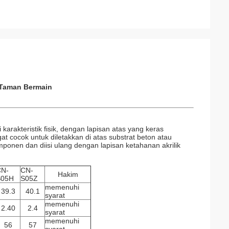
t Taman Bermain
karakteristik fisik, dengan lapisan atas yang keras
t cocok untuk diletakkan di atas substrat beton atau
mponen dan diisi ulang dengan lapisan ketahanan akrilik
CN-
CN-
Hakim
S05H
S05Z
memenuhi
39.3
40.1
syarat
memenuhi
2.40
2.4
syarat
memenuhi
56
57