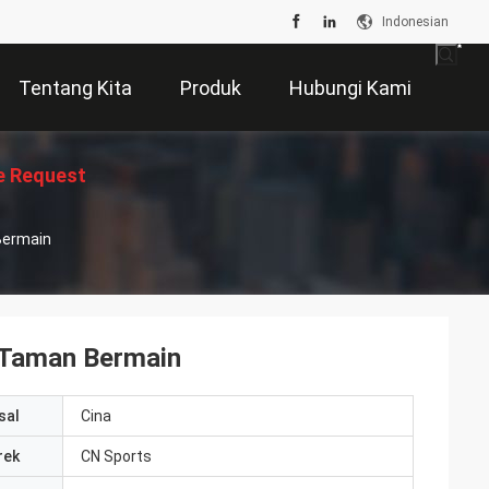
Indonesian
Tentang Kita
Produk
Hubungi Kami
e Request
Bermain
Suatu
 Taman Bermain
sal
Cina
rek
CN Sports