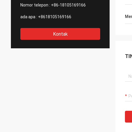
Nomor telepon :
+86-18105169166
Men
ada apa :
+8618105169166
Kontak
TI