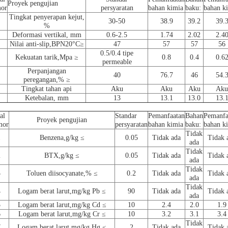
Proyek pengujian
or
persyaratan
bahan kimia
baku:
bahan k
Tingkat penyerapan kejut,
30-50
38.9
39.2
39.
%
Deformasi vertikal, mm
0.6-2.5
1.74
2.02
2.4
Nilai anti-slip,BPN20°C≥
47
57
57
56
0.5/0.4 tipe
Kekuatan tarik,Mpa ≥
0.8
0.4
0.6
permeable
Perpanjangan
40
76.7
46
54.
peregangan,% ≥
Tingkat tahan api
Aku
Aku
Aku
Aku
Ketebalan, mm
13
13.1
13.0
13.
al
Standar
Pemanfaatan
Bahan
Pemanfa
Proyek pengujian
mor
persyaratan
bahan kimia
baku:
bahan k
Tidak
1
Benzena,g/kg ≤
0.05
Tidak ada
Tidak 
ada
Tidak
2
BTX,g/kg ≤
0.05
Tidak ada
Tidak 
ada
Tidak
3
Toluen diisocyanate,% ≤
0.2
Tidak ada
Tidak 
ada
Tidak
4
Logam berat larut,mg/kg Pb ≤
90
Tidak ada
Tidak 
ada
5
Logam berat larut,mg/kg Cd ≤
10
2.4
2.0
1.9
6
Logam berat larut,mg/kg Cr ≤
10
3.2
3.1
3.4
Tidak
7
Logam berat larut,mg/kg Hg ≤
2
Tidak ada
Tidak 