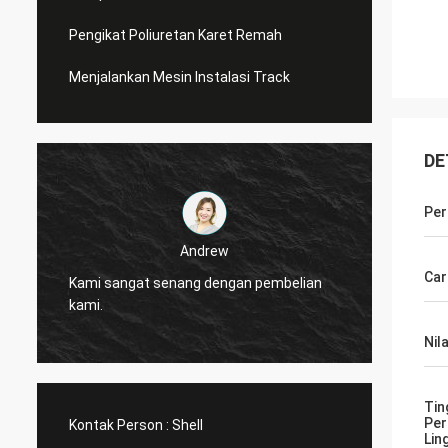
Pengikat Poliuretan Karet Remah
Menjalankan Mesin Instalasi Track
DE
Per
Jackson
Andrew
CN Sports adalah perusahaan y
Car
enang dengan pembelian
dipercaya, Menyediakan produk 
layanan yang sangat baik.
Nila
Tin
Per
Kontak Person :
Shell
Lin