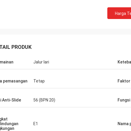
Harga Te
TAIL PRODUK
mainan
Jalur lari
Keteba
ang dapat
a pemasangan
Tetap
Faktor
dan
i Anti-Slide
56 (BPN 20)
Fungsi
gkat
lindungan
E1
Nama 
gkungan