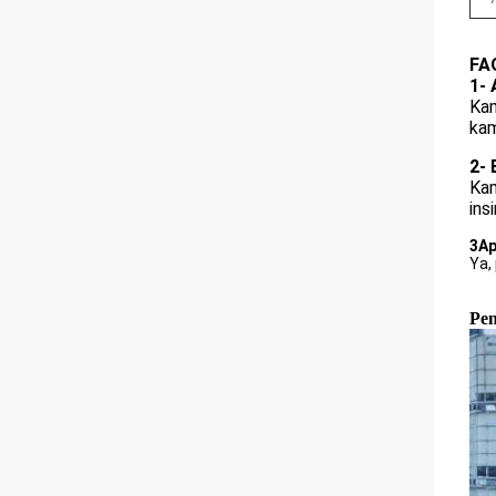
FA
1- 
Kam
kam
2- 
Kam
ins
3Ap
Ya,
Pen