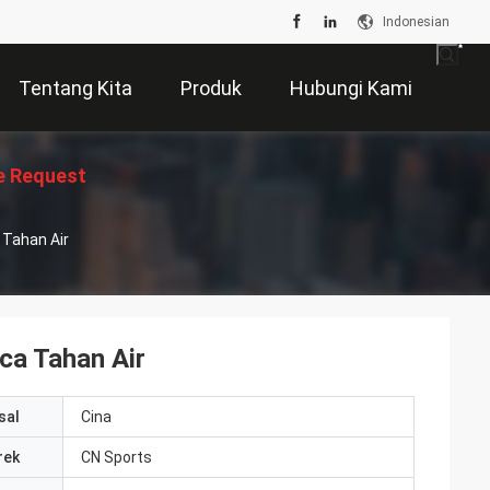
Indonesian
Tentang Kita
Produk
Hubungi Kami
e Request
 Tahan Air
Suatu
aca Tahan Air
sal
Cina
rek
CN Sports