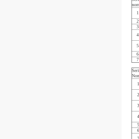
nom
1
2
3
4
5
6
7
Seri
No