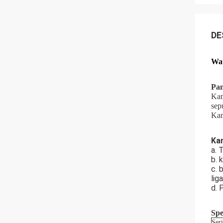
DE
Wat
Pa
Kam
sep
Kam
Kar
a. 
b. 
c. 
lig
d. 
Spe
Seri