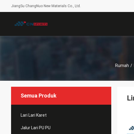
JiangSu ChangNuo New Materials Co., Ltd.
Rumah
/
Semua Produk
Li
Lari Lari Karet
Jalur Lari PU PU