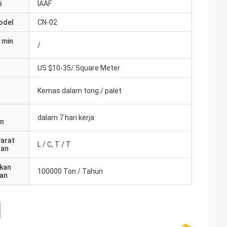
i
IAAF
odel
CN-02
 min
/
US $10-35/ Square Meter
Kemas dalam tong / palet
dalam 7 hari kerja
an
yarat
L / C, T / T
ran
kan
100000 Ton / Tahun
an