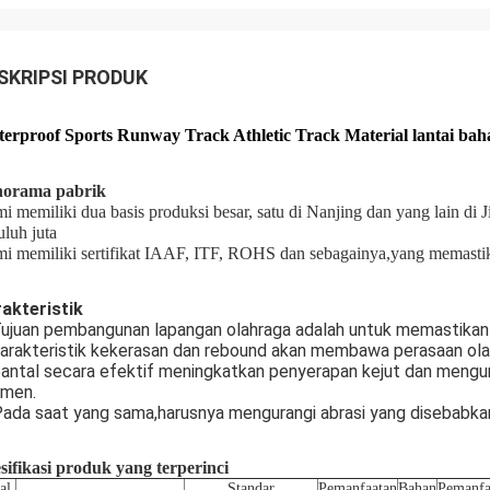
SKRIPSI PRODUK
erproof Sports Runway Track Athletic Track Material lantai bahan
norama pabrik
i memiliki dua basis produksi besar, satu di Nanjing dan yang lain di
uluh juta
i memiliki sertifikat IAAF, ITF, ROHS dan sebagainya,yang memasti
akteristik
Tujuan pembangunan lapangan olahraga adalah untuk memastikan k
karakteristik kekerasan dan rebound akan membawa perasaan ola
bantal secara efektif meningkatkan penyerapan kejut dan mengur
amen.
Pada saat yang sama,harusnya mengurangi abrasi yang disebabkan
sifikasi produk yang terperinci
al
Standar
Pemanfaatan
Bahan
Pemanfa