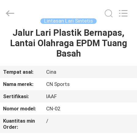
ChangNuo
New
Materials
Co.,
Ltd..
Lintasan Lari Sintetis
All
Rights
Jalur Lari Plastik Bernapas,
RUMAH
Reserved.
Lantai Olahraga EPDM Tuang
PRODUK
Basah
TENTANG
Tempat asal:
Cina
KAMI
Nama merek:
CN Sports
Sertifikasi:
IAAF
TUR
Nomor model:
CN-02
PABRIK
Kuantitas min
/
Order:
KONTROL