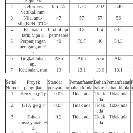
kejut, %
2
Deformasi
0.6-2.5
1.74
2.02
2.40
vertikal, mm
3
Nilai anti-
47
57
57
56
slip,BPN20°C≥
4
Kekuatan
0.5/0.4 tipe
0.8
0.4
0.62
tarik,Mpa ≥
permeable
5
Perpanjangan
40
76.7
46
54.3
peregangan,%
≥
6
Tingkat tahan
Aku
Aku
Aku
Aku
api
7
Ketebalan, mm
13
13.1
13.0
13.1
Serial
Proyek
Standar
Pemanfaatan
Bahan
Pemanfaatan
P
Nomor
pengujian
persyaratan
bahan kimia
baku:
bahan kimia
b
1
Benzena,g/kg
0.05
Tidak ada
Tidak
Tidak ada
≤
ada
2
BTX,g/kg ≤
0.05
Tidak ada
Tidak
Tidak ada
ada
3
Toluen
0.2
Tidak ada
Tidak
Tidak ada
diisocyanate,%
ada
≤