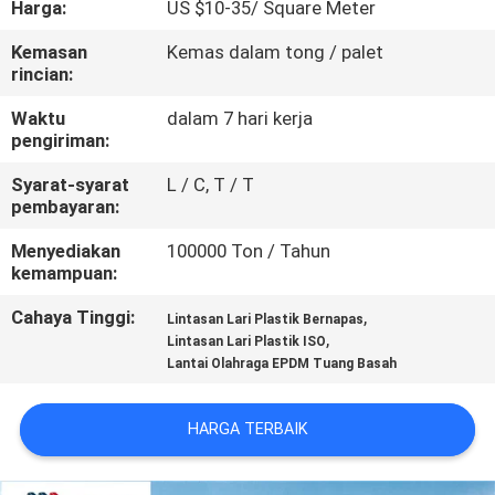
Harga:
US $10-35/ Square Meter
KUALITAS
Kemasan
Kemas dalam tong / palet
rincian:
HUBUNGI
KAMI
Waktu
dalam 7 hari kerja
pengiriman:
Syarat-syarat
L / C, T / T
PERMINTAAN
pembayaran:
PENAWARAN
Menyediakan
100000 Ton / Tahun
kemampuan:
SITEMAP
Cahaya Tinggi:
,
Lintasan Lari Plastik Bernapas
,
Lintasan Lari Plastik ISO
Lantai Olahraga EPDM Tuang Basah
PRIVACY
POLICY
HARGA TERBAIK