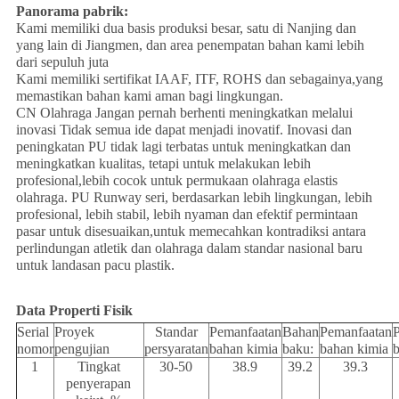
Panorama pabrik:
Kami memiliki dua basis produksi besar, satu di Nanjing dan
yang lain di Jiangmen, dan area penempatan bahan kami lebih
dari sepuluh juta
Kami memiliki sertifikat IAAF, ITF, ROHS dan sebagainya,yang
memastikan bahan kami aman bagi lingkungan.
CN Olahraga Jangan pernah berhenti meningkatkan melalui
inovasi Tidak semua ide dapat menjadi inovatif. Inovasi dan
peningkatan PU tidak lagi terbatas untuk meningkatkan dan
meningkatkan kualitas, tetapi untuk melakukan lebih
profesional,lebih cocok untuk permukaan olahraga elastis
olahraga. PU Runway seri, berdasarkan lebih lingkungan, lebih
profesional, lebih stabil, lebih nyaman dan efektif permintaan
pasar untuk disesuaikan,untuk memecahkan kontradiksi antara
perlindungan atletik dan olahraga dalam standar nasional baru
untuk landasan pacu plastik.
Data Properti Fisik
Serial
Proyek
Standar
Pemanfaatan
Bahan
Pemanfaatan
nomor
pengujian
persyaratan
bahan kimia
baku:
bahan kimia
b
1
Tingkat
30-50
38.9
39.2
39.3
penyerapan