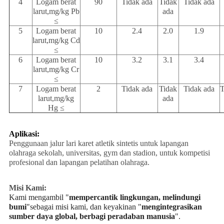
4
Logam berat
90
Tidak ada
Tidak
Tidak ada
larut,mg/kg Pb
ada
≤
5
Logam berat
10
2.4
2.0
1.9
larut,mg/kg Cd
≤
6
Logam berat
10
3.2
3.1
3.4
larut,mg/kg Cr
≤
7
Logam berat
2
Tidak ada
Tidak
Tidak ada
T
larut,mg/kg
ada
Hg ≤
Aplikasi:
Penggunaan jalur lari karet atletik sintetis untuk lapangan
olahraga sekolah, universitas, gym dan stadion, untuk kompetisi
profesional dan lapangan pelatihan olahraga.
Misi Kami:
Kami mengambil "
mempercantik lingkungan, melindungi
bumi
"sebagai misi kami, dan keyakinan "
mengintegrasikan
sumber daya global, berbagi peradaban manusia
".