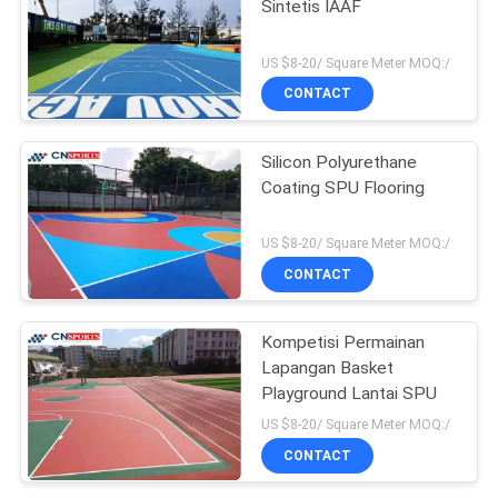
Sintetis IAAF
US $8-20/ Square Meter MOQ:/
CONTACT
Silicon Polyurethane
Coating SPU Flooring
US $8-20/ Square Meter MOQ:/
CONTACT
Kompetisi Permainan
Lapangan Basket
Playground Lantai SPU
US $8-20/ Square Meter MOQ:/
CONTACT