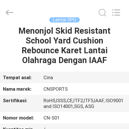
ChangNuo
New
Materials
Co.,
Ltd..
Lantai SPU
All
Rights
Menonjol Skid Resistant
RUMAH
Reserved.
School Yard Cushion
PRODUK
Rebounce Karet Lantai
Olahraga Dengan IAAF
TENTANG
KAMI
Tempat asal:
Cina
Nama merek:
CNSPORTS
TUR
Sertifikasi:
RoHS,ISSS,CE,ITF2,ITF5,IAAF, ISO9001
PABRIK
and ISO14001,SGS, ASG
Nomor model:
CN-S01
KONTROL