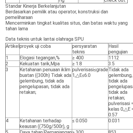
Hg
check out.
Standar Kinerja Berkelanjutan
Berdasarkan pemilik atau operator, konstruksi dan
pemeliharaan
Mencerminkan tingkat kualitas situs, dan batas waktu yang
tahan lama
Data teknis untuk lantai olahraga SPU
Artikel
proyek uji coba
persyaratan
Hasil
teknis
pengujian
1
Elogasi tegangan,%
≥ 400
1112
2
Kekuatan tarik,Mpa
≥ 1.8
3.5
3
Ketahanan penuaan iklim
pulverisasi≤grade
Tidak ada
buatan ((300h) Tidak ada
1,△E≤6.0
gelembung,
gelembung, tidak ada
tidak ada
pengelupasan, tidak ada
pengelupas
retakan;
tidak ada
retakan;
pulverisasi 
kelas 0,△E 
0.57
4
Ketahanan terhadap
≤ 0.050
0.031
keausan ((750g/500r), g
5
Daya tahan,
Perpanjangan
≥ 300
853