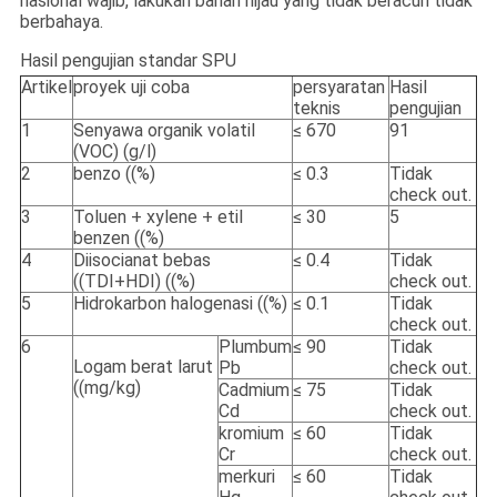
nasional wajib, lakukan bahan hijau yang tidak beracun tidak
berbahaya.
Hasil pengujian standar SPU
Artikel
proyek uji coba
persyaratan
Hasil
teknis
pengujian
1
Senyawa organik volatil
≤ 670
91
(VOC) (g/l)
2
benzo ((%)
≤ 0.3
Tidak
check out.
3
Toluen + xylene + etil
≤ 30
5
benzen ((%)
4
Diisocianat bebas
≤ 0.4
Tidak
((TDI+HDI) ((%)
check out.
5
Hidrokarbon halogenasi ((%)
≤ 0.1
Tidak
check out.
6
Plumbum
≤ 90
Tidak
Logam berat larut
Pb
check out.
((mg/kg)
Cadmium
≤ 75
Tidak
Cd
check out.
kromium
≤ 60
Tidak
Cr
check out.
merkuri
≤ 60
Tidak