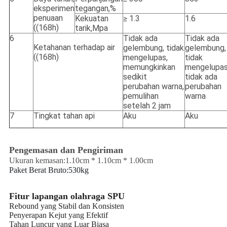
eksperimen
tegangan,%
penuaan
Kekuatan
≥ 1.3
1.6
((168h)
tarik,Mpa
6
Tidak ada
Tidak ada
Ketahanan terhadap air
gelembung, tidak
gelembung,
((168h)
mengelupas,
tidak
memungkinkan
mengelupas
sedikit
tidak ada
perubahan warna,
perubahan
pemulihan
warna
setelah 2 jam
7
Tingkat tahan api
Aku
Aku
Pengemasan dan Pengiriman
Ukuran kemasan:1.10cm * 1.10cm * 1.00cm
Paket Berat Bruto:530kg
Fitur lapangan olahraga SPU
Rebound yang Stabil dan Konsisten
Penyerapan Kejut yang Efektif
Tahan Luncur yang Luar Biasa