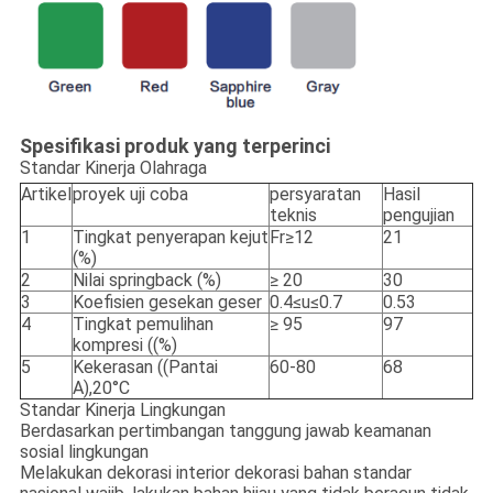
Spesifikasi produk yang terperinci
Standar Kinerja Olahraga
Artikel
proyek uji coba
persyaratan
Hasil
teknis
pengujian
1
Tingkat penyerapan kejut
Fr≥12
21
(%)
2
Nilai springback (%)
≥ 20
30
3
Koefisien gesekan geser
0.4≤u≤0.7
0.53
4
Tingkat pemulihan
≥ 95
97
kompresi ((%)
5
Kekerasan ((Pantai
60-80
68
A),20°C
Standar Kinerja Lingkungan
Berdasarkan pertimbangan tanggung jawab keamanan
sosial lingkungan
Melakukan dekorasi interior dekorasi bahan standar