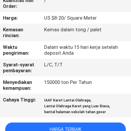
Kuantitas min
/
KUALITAS
Order:
Harga:
US $8-20/ Square Meter
HUBUNGI
Kemasan
Kemas dalam tong / palet
KAMI
rincian:
Waktu
Dalam waktu 15 hari kerja setelah
PERMINTAAN
pengiriman:
deposit Anda
PENAWARAN
Syarat-syarat
L/C, T/T
pembayaran:
SITEMAP
Menyediakan
150000 ton Per Tahun
kemampuan:
PRIVACY
Cahaya Tinggi:
,
IAAF Karet Lantai Olahraga
,
Lantai Olahraga Karet yang Luar Biasa
POLICY
bantal halaman sekolah tahan geser
HARGA TERBAIK