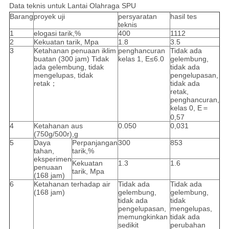
Data teknis untuk Lantai Olahraga SPU
Barang
proyek uji
persyaratan
hasil tes
teknis
1
elogasi tarik,%
400
1112
2
Kekuatan tarik, Mpa
1.8
3.5
3
Ketahanan penuaan iklim
penghancuran
Tidak ada
buatan (300 jam) Tidak
kelas 1, E≤6.0
gelembung,
ada gelembung, tidak
tidak ada
mengelupas, tidak
pengelupasan,
retak；
tidak ada
retak,
penghancuran,
kelas 0, E＝
0,57
4
Ketahanan aus
0.050
0,031
(750g/500r),g
5
Daya
Perpanjangan
300
853
tahan,
tarik,%
eksperimen
Kekuatan
1.3
1.6
penuaan
tarik, Mpa
(168 jam)
6
Ketahanan terhadap air
Tidak ada
Tidak ada
(168 jam)
gelembung,
gelembung,
tidak ada
tidak
pengelupasan,
mengelupas,
memungkinkan
tidak ada
sedikit
perubahan