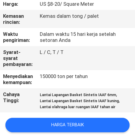
KUALITAS
Harga:
US $8-20/ Square Meter
Kemasan
Kemas dalam tong / palet
HUBUNGI
rincian:
KAMI
Waktu
Dalam waktu 15 hari kerja setelah
pengiriman:
setoran Anda
PERMINTAAN
Syarat-
L / C, T / T
syarat
PENAWARAN
pembayaran:
Menyediakan
150000 ton per tahun
SITEMAP
kemampuan:
Cahaya
,
Lantai Lapangan Basket Sintetis IAAF 6mm
PRIVACY
Tinggi:
,
Lantai Lapangan Basket Sintetis IAAF kuning
Lantai olahraga luar ruangan IAAF tahan air
POLICY
HARGA TERBAIK