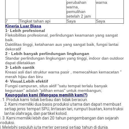
perubahan
warna
warna,
pemulihan
setelah 2 jam
7
Tingkat tahan api
Saya
Saya
Kinerja Luar Biasa
1· Lebih profesional
Fleksibilitas profesional, perlindungan keamanan yang sangat
baik.
Daktilitas tinggi, ketahanan aus yang sangat baik, fungsi lantai
dekoratif
2 · Lebih banyak perlindungan lingkungan
Standar perlindungan lingkungan yang tinggi, indoor dan outdoor
dapat diletakkan
3· Lebih cantik
Kreasi asli dari struktur warna pasir , memecahkan kemacetan "
merah hijau dan biru
4· Visual.Lebih efektif
Fungsi campuran, situs aktif "satu tempat terlalu banyak
kegunaan" adalah "pilihan emas" untuk membangun;
Keunggulan kami (Mengapa memilih kami?)
1. 1. Produk kami tidak berbau dan tidak beracun.
2. Kami memiliki dua basis produksi utama dan dapat membuat
setiap jenis tempat SPU, lintasan lari, rumput buatan, konstruksi
lantai olahraga, dan partikel koloid.
3. 3. Kami memiliki lebih dari 20 tahun pengembangan dan sejarah
produksi.
4. Melebihi sepuluh juta meter persegi setiap tahun di dunia.