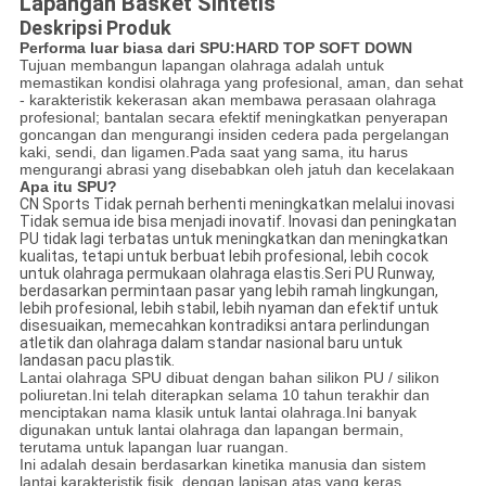
Lapangan Basket Sintetis
Deskripsi Produk
Performa luar biasa dari SPU:HARD TOP SOFT DOWN
Tujuan membangun lapangan olahraga adalah untuk
memastikan kondisi olahraga yang profesional, aman, dan sehat
- karakteristik kekerasan akan membawa perasaan olahraga
profesional; bantalan secara efektif meningkatkan penyerapan
goncangan dan mengurangi insiden cedera pada pergelangan
kaki, sendi, dan ligamen.Pada saat yang sama, itu harus
mengurangi abrasi yang disebabkan oleh jatuh dan kecelakaan
Apa itu SPU?
CN Sports Tidak pernah berhenti meningkatkan melalui inovasi
Tidak semua ide bisa menjadi inovatif. Inovasi dan peningkatan
PU tidak lagi terbatas untuk meningkatkan dan meningkatkan
kualitas, tetapi untuk berbuat lebih profesional, lebih cocok
untuk olahraga permukaan olahraga elastis.Seri PU Runway,
berdasarkan permintaan pasar yang lebih ramah lingkungan,
lebih profesional, lebih stabil, lebih nyaman dan efektif untuk
disesuaikan, memecahkan kontradiksi antara perlindungan
atletik dan olahraga dalam standar nasional baru untuk
landasan pacu plastik.
Lantai olahraga SPU dibuat dengan bahan silikon PU / silikon
poliuretan.Ini telah diterapkan selama 10 tahun terakhir dan
menciptakan nama klasik untuk lantai olahraga.Ini banyak
digunakan untuk lantai olahraga dan lapangan bermain,
terutama untuk lapangan luar ruangan.
Ini adalah desain berdasarkan kinetika manusia dan sistem
lantai karakteristik fisik, dengan lapisan atas yang keras