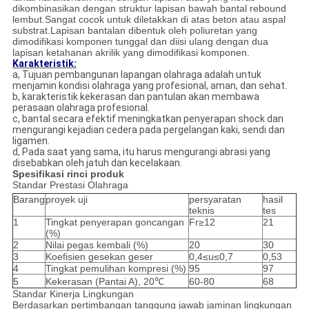
dikombinasikan dengan struktur lapisan bawah bantal rebound
lembut.Sangat cocok untuk diletakkan di atas beton atau aspal
substrat.Lapisan bantalan dibentuk oleh poliuretan yang
dimodifikasi komponen tunggal dan diisi ulang dengan dua
lapisan ketahanan akrilik yang dimodifikasi komponen.
Karakteristik:
a, Tujuan pembangunan lapangan olahraga adalah untuk
menjamin kondisi olahraga yang profesional, aman, dan sehat.
b, karakteristik kekerasan dan pantulan akan membawa
perasaan olahraga profesional.
c, bantal secara efektif meningkatkan penyerapan shock dan
mengurangi kejadian cedera pada pergelangan kaki, sendi dan
ligamen.
d, Pada saat yang sama, itu harus mengurangi abrasi yang
disebabkan oleh jatuh dan kecelakaan.
Spesifikasi rinci produk
Standar Prestasi Olahraga
Barang
proyek uji
persyaratan
hasil
teknis
tes
1
Tingkat penyerapan goncangan
Fr≥12
21
(%)
2
Nilai pegas kembali (%)
20
30
3
Koefisien gesekan geser
0,4≤u≤0,7
0,53
4
Tingkat pemulihan kompresi (%)
95
97
5
Kekerasan (Pantai A), 20℃
60-80
68
Standar Kinerja Lingkungan
Berdasarkan pertimbangan tanggung jawab jaminan lingkungan