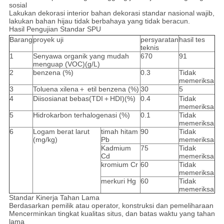
sosial
Lakukan dekorasi interior bahan dekorasi standar nasional wajib,
lakukan bahan hijau tidak berbahaya yang tidak beracun.
Hasil Pengujian Standar SPU
Barang
proyek uji
persyaratan
hasil tes
teknis
1
Senyawa organik yang mudah
670
91
menguap (VOC)(g/L)
2
benzena (%)
0.3
Tidak
memeriksa
3
Toluena xilena＋ etil benzena (%)
30
5
4
Diisosianat bebas(TDI＋HDI)(%)
0.4
Tidak
memeriksa
5
Hidrokarbon terhalogenasi (%)
0.1
Tidak
memeriksa
6
Logam berat larut
timah hitam
90
Tidak
(mg/kg)
Pb
memeriksa
Kadmium
75
Tidak
Cd
memeriksa
kromium Cr
60
Tidak
memeriksa
merkuri Hg
60
Tidak
memeriksa
Standar Kinerja Tahan Lama
Berdasarkan pemilik atau operator, konstruksi dan pemeliharaan
Mencerminkan tingkat kualitas situs, dan batas waktu yang tahan
lama