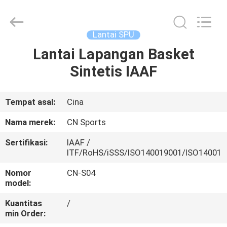
ChangNuo
New
Materials
Co.,
Ltd..
Lantai SPU
All
Rights
Lantai Lapangan Basket
RUMAH
Reserved.
Sintetis IAAF
PRODUK
Tempat asal:
Cina
TENTANG
Nama merek:
CN Sports
KAMI
Sertifikasi:
IAAF /
ITF/RoHS/iSSS/ISO140019001/ISO14001
TUR
Nomor
CN-S04
PABRIK
model:
Kuantitas
/
min Order:
KONTROL