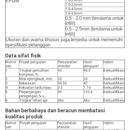
EPDM
1.0-2.0mm
1.0-2,5mm
1.0-4.0mm
1.0-3.5mm
0.5 - 2,0 mm (terutama untuk
Infill)
0.5 - 2.5mm (terutama untuk
Infill)
Ukuran dan warna khusus juga tersedia untuk memenuhi
spesifikasi pelanggan
Data sifat fisik
Nomor
Proyek pengujian
Persyaratan
Hasil
Hakim
seri
standar
pengujian
1
Tingkat pemulihan
90
98.5
Berkualifikasi
kompresi, %
2
Nilai springback, mm
20
26
Berkualifikasi
3
Kekerasan
30-50
47
Berkualifikasi
4
Kekuatan tarik,mpa≥
0.5
1.74
Berkualifikasi
5
Perpanjangan
90
103.6
Berkualifikasi
peregangan,% ≥
6
Tingkat tahan api
Aku
Aku
Berkualifikasi
Bahan berbahaya dan beracun membatasi
kualitas produk
Nomor
Proyek pengujian
Persyaratan
Hasil
Hakim
seri
standar
pengujian