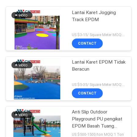
Lantai Karet Jogging
Track EPDM
US $3-15/ Square Meter MOQ:500sqm
CONTACT
Lantai Karet EPDM Tidak
Beracun
US $5-35/ Square Meter MOQ:500sqm
CONTACT
Anti Slip Outdoor
Playground PU pengikat
EPDM Basah Tuang
Lantai Karet
US $500-1500/ton MOQ:1 Ton