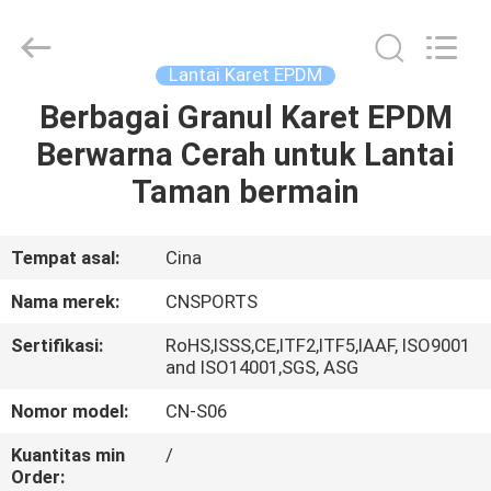
ChangNuo
New
Materials
Co.,
Ltd..
Lantai Karet EPDM
All
Rights
Berbagai Granul Karet EPDM
RUMAH
Reserved.
Berwarna Cerah untuk Lantai
PRODUK
Taman bermain
TENTANG
Tempat asal:
Cina
KAMI
Nama merek:
CNSPORTS
Sertifikasi:
RoHS,ISSS,CE,ITF2,ITF5,IAAF, ISO9001
TUR
and ISO14001,SGS, ASG
PABRIK
Nomor model:
CN-S06
Kuantitas min
/
KONTROL
Order: