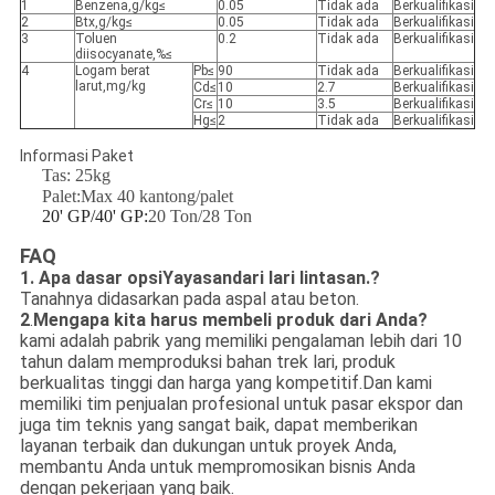
1
Benzena,g/kg≤
0.05
Tidak ada
Berkualifikasi
2
Btx,g/kg≤
0.05
Tidak ada
Berkualifikasi
3
Toluen
0.2
Tidak ada
Berkualifikasi
diisocyanate,%≤
4
Logam berat
Pb≤
90
Tidak ada
Berkualifikasi
larut,mg/kg
Cd≤
10
2.7
Berkualifikasi
Cr≤
10
3.5
Berkualifikasi
Hg≤
2
Tidak ada
Berkualifikasi
Informasi Paket
Tas: 25kg
Palet:Max 40 kantong/palet
20' GP/40' GP:
20 Ton/28 Ton
FAQ
1. Apa dasar opsi
Yayasan
dari lari lintasan.?
Tanahnya didasarkan pada aspal atau beton.
2
.
Mengapa kita harus membeli produk dari Anda?
kami adalah pabrik yang memiliki pengalaman lebih dari 10
tahun dalam memproduksi bahan trek lari, produk
berkualitas tinggi dan harga yang kompetitif.Dan kami
memiliki tim penjualan profesional untuk pasar ekspor dan
juga tim teknis yang sangat baik, dapat memberikan
layanan terbaik dan dukungan untuk proyek Anda,
membantu Anda untuk mempromosikan bisnis Anda
dengan pekerjaan yang baik.