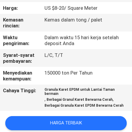
KUALITAS
Harga:
US $8-20/ Square Meter
Kemasan
Kemas dalam tong / palet
HUBUNGI
rincian:
KAMI
Waktu
Dalam waktu 15 hari kerja setelah
pengiriman:
deposit Anda
PERMINTAAN
Syarat-syarat
L/C, T/T
PENAWARAN
pembayaran:
Menyediakan
150000 ton Per Tahun
kemampuan:
SITEMAP
Cahaya Tinggi:
Granula Karet EPDM untuk Lantai Taman
bermain
PRIVACY
,
,
Berbagai Granul Karet Berwarna Cerah
Berbagai Granula Karet EPDM Berwarna Cerah
POLICY
HARGA TERBAIK