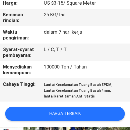
KUALITAS
Harga:
US $3-15/ Square Meter
Kemasan
25 KG/tas
rincian:
HUBUNGI
KAMI
Waktu
dalam 7 hari kerja
pengiriman:
Syarat-syarat
L / C, T / T
PERMINTAAN
pembayaran:
PENAWARAN
Menyediakan
100000 Ton / Tahun
kemampuan:
SITEMAP
Cahaya Tinggi:
,
Lantai Keselamatan Tuang Basah EPDM
,
Lantai Keselamatan Tuang Basah 4mm
PRIVACY
lantai karet taman Anti Statis
POLICY
HARGA TERBAIK