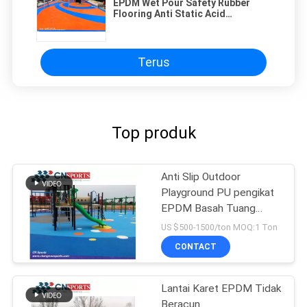
EPDM Wet Pour Safety Rubber
Flooring Anti Static Acid
Resistance
Terus
Top produk
Anti Slip Outdoor
Playground PU pengikat
EPDM Basah Tuang
Lantai Karet
US $500-1500/ton MOQ:1 Ton
CONTACT
Lantai Karet EPDM Tidak
Beracun