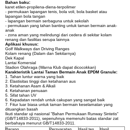
Bahan baku:
karet etilen-propilena-diena-terpolimer
- permukaan lapangan tenis, bola voli, bola basket atau
lapangan bola tangan
- lapangan bermain serbaguna untuk sekolah
- permukaan yang tahan banting untuk taman bermain anak-
anak
- zona aman yang melindungi dari cedera di sekitar kolam
renang dan fasilitas serupa lainnya
Aplikasi khusus:
Golf Walkways dan Driving Ranges
Kolam renang (Dalam dan Sekitarnya)
Dek Kapal
Lantai Komersial
Stadion Olahraga (Warna Klub dapat dicocokkan)
Karakteristik Lantai Taman Bermain Anak EPDM Granule:
1. Tahan luntur warna yang baik
2. Elastisitas tinggi dan ketahanan aus
3. Ketahanan Asam & Alkali
4. Ketahanan penuaan
5. Sifat tahan UV
6. Kepadatan rendah untuk cakupan yang sangat baik
7. Fitur luar biasa untuk taman bermain keselamatan yang
dituangkan basah
Ikuti standar uji nasional "Bahan Permukaan Runway Sintetis"
(GB/T14833-2011), sepenuhnya memenuhi batas standar zat
berbahaya menurut GB/T14833-2011.
Barang
Persyaratan
Hasil tes
Hasil