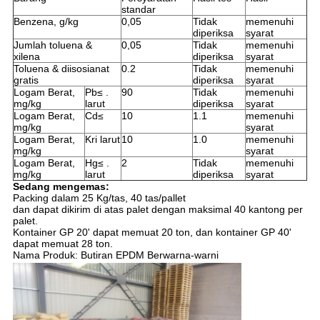
standar
Benzena, g/kg
0,05
Tidak
memenuhi
diperiksa
syarat
Jumlah toluena &
0,05
Tidak
memenuhi
xilena
diperiksa
syarat
Toluena & diisosianat
0.2
Tidak
memenuhi
gratis
diperiksa
syarat
Logam Berat,
Pb≤ .
90
Tidak
memenuhi
mg/kg
larut
diperiksa
syarat
Logam Berat,
Cd≤
10
1.1
memenuhi
mg/kg
syarat
Logam Berat,
Kri larut
10
1.0
memenuhi
mg/kg
syarat
Logam Berat,
Hg≤ .
2
Tidak
memenuhi
mg/kg
larut
diperiksa
syarat
Sedang mengemas:
Packing dalam 25 Kg/tas, 40 tas/pallet
dan dapat dikirim di atas palet dengan maksimal 40 kantong per
palet.
Kontainer GP 20' dapat memuat 20 ton, dan kontainer GP 40'
dapat memuat 28 ton.
Nama Produk: Butiran EPDM Berwarna-warni