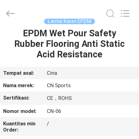
ChangNuo
New
Materials
Co.,
Ltd..
Lantai Karet EPDM
All
Rights
EPDM Wet Pour Safety
RUMAH
Reserved.
Rubber Flooring Anti Static
PRODUK
Acid Resistance
TENTANG
Tempat asal:
Cina
KAMI
Nama merek:
CN Sports
Sertifikasi:
CE，ROHS
TUR
Nomor model:
CN-06
PABRIK
Kuantitas min
/
Order:
KONTROL