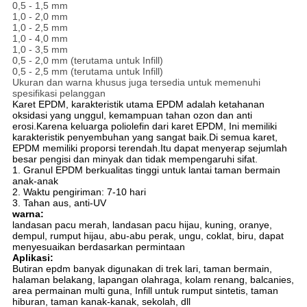
0,5 - 1,5 mm
1,0 - 2,0 mm
1,0 - 2,5 mm
1,0 - 4,0 mm
1,0 - 3,5 mm
0,5 - 2,0 mm (terutama untuk Infill)
0,5 - 2,5 mm (terutama untuk Infill)
Ukuran dan warna khusus juga tersedia untuk memenuhi
spesifikasi pelanggan
Karet EPDM, karakteristik utama EPDM adalah ketahanan
oksidasi yang unggul, kemampuan tahan ozon dan anti
erosi.Karena keluarga poliolefin dari karet EPDM, Ini memiliki
karakteristik penyembuhan yang sangat baik.Di semua karet,
EPDM memiliki proporsi terendah.Itu dapat menyerap sejumlah
besar pengisi dan minyak dan tidak mempengaruhi sifat.
1. Granul EPDM berkualitas tinggi untuk lantai taman bermain
anak-anak
2. Waktu pengiriman: 7-10 hari
3. Tahan aus, anti-UV
warna:
landasan pacu merah, landasan pacu hijau, kuning, oranye,
dempul, rumput hijau, abu-abu perak, ungu, coklat, biru, dapat
menyesuaikan berdasarkan permintaan
Aplikasi:
Butiran epdm banyak digunakan di trek lari, taman bermain,
halaman belakang, lapangan olahraga, kolam renang, balcanies,
area permainan multi guna, Infill untuk rumput sintetis, taman
hiburan, taman kanak-kanak, sekolah, dll