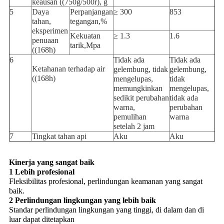
keausan ((750g/500r), g
5
Daya
Perpanjangan
≥ 300
853
tahan,
tegangan,%
eksperimen
Kekuatan
≥ 1.3
1.6
penuaan
tarik,Mpa
((168h)
6
Tidak ada
Tidak ada
Ketahanan terhadap air
gelembung, tidak
gelembung,
((168h)
mengelupas,
tidak
memungkinkan
mengelupas,
sedikit perubahan
tidak ada
warna,
perubahan
pemulihan
warna
setelah 2 jam
7
Tingkat tahan api
Aku
Aku
Kinerja yang sangat baik
1 Lebih profesional
Fleksibilitas profesional, perlindungan keamanan yang sangat
baik.
2 Perlindungan lingkungan yang lebih baik
Standar perlindungan lingkungan yang tinggi, di dalam dan di
luar dapat ditetapkan