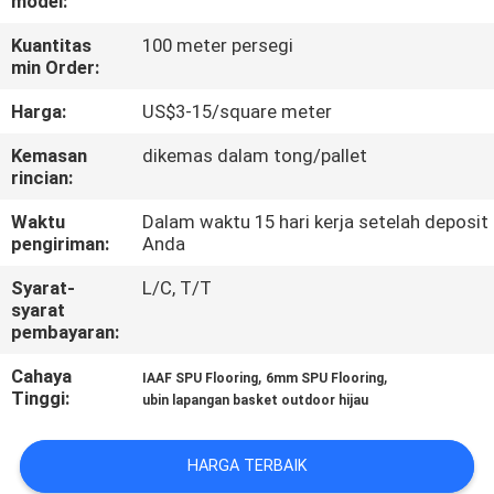
model:
KUALITAS
Kuantitas
100 meter persegi
min Order:
HUBUNGI
Harga:
US$3-15/square meter
KAMI
Kemasan
dikemas dalam tong/pallet
rincian:
PERMINTAAN
Waktu
Dalam waktu 15 hari kerja setelah deposit
PENAWARAN
pengiriman:
Anda
Syarat-
L/C, T/T
SITEMAP
syarat
pembayaran:
PRIVACY
Cahaya
,
,
IAAF SPU Flooring
6mm SPU Flooring
Tinggi:
ubin lapangan basket outdoor hijau
POLICY
HARGA TERBAIK