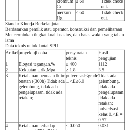
kromium
≤ 60
Tidak check
Cr
out.
merkuri
≤ 60
Tidak check
Hg
out.
Standar Kinerja Berkelanjutan
Berdasarkan pemilik atau operator, konstruksi dan pemeliharaan
Mencerminkan tingkat kualitas situs, dan batas waktu yang tahan
lama
Data teknis untuk lantai SPU
Artikel
proyek uji coba
persyaratan
Hasil
teknis
pengujian
1
Elogasi tegangan,%
≥ 400
1112
2
Kekuatan tarik,Mpa
≥ 1.8
3.5
3
Ketahanan penuaan iklim
pulverisasi≤grade
Tidak ada
buatan ((300h) Tidak ada
1,△E≤6.0
gelembung,
gelembung, tidak ada
tidak ada
pengelupasan, tidak ada
pengelupasan,
retakan;
tidak ada
retakan;
pulverisasi =
kelas 0,△E =
0.57
4
Ketahanan terhadap
≤ 0.050
0.031