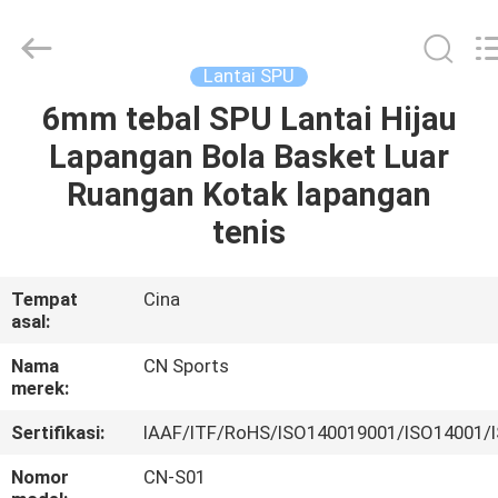
ChangNuo
New
Materials
Co.,
Ltd..
Lantai SPU
All
Rights
6mm tebal SPU Lantai Hijau
RUMAH
Reserved.
Lapangan Bola Basket Luar
PRODUK
Ruangan Kotak lapangan
tenis
TENTANG
KAMI
Tempat
Cina
asal:
TUR
Nama
CN Sports
merek:
PABRIK
Sertifikasi:
IAAF/ITF/RoHS/ISO140019001/ISO14001/
KONTROL
Nomor
CN-S01