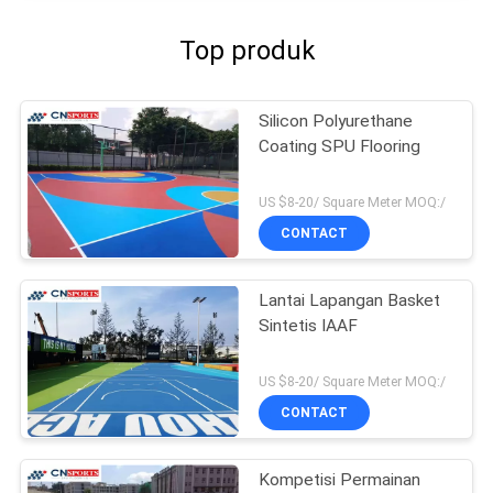
Top produk
Silicon Polyurethane
Coating SPU Flooring
US $8-20/ Square Meter MOQ:/
CONTACT
Lantai Lapangan Basket
Sintetis IAAF
US $8-20/ Square Meter MOQ:/
CONTACT
Kompetisi Permainan