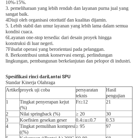
10%-15%.
3. pemeliharaan yang lebih rendah dan layanan purna jual yang
sangat baik.
4Diuji oleh organisasi otoritatif dan kualitas dijamin.
5. Lebih stabil dan umur layanan yang lebih lama dalam semua
kondisi cuaca.
6Layanan one-stop tersedia: dari desain proyek hingga
konstruksi di luar negeri.
7Filsafat operasi yang berorientasi pada pelanggan.
8. Berkontribusi untuk konservasi energi, perlindungan
lingkungan, pembangunan berkelanjutan dan pelopor di industri.
Spesifikasi rinci dari
Lantai SPU
Standar Kinerja Olahraga
Artikel
proyek uji coba
persyaratan
Hasil
teknis
pengujian
1
Tingkat penyerapan kejut
Fr≥12
21
(%)
2
Nilai springback (%)
≥ 20
30
3
Koefisien gesekan geser
0.4≤u≤0.7
0.53
4
Tingkat pemulihan kompresi
≥ 95
97
((%)