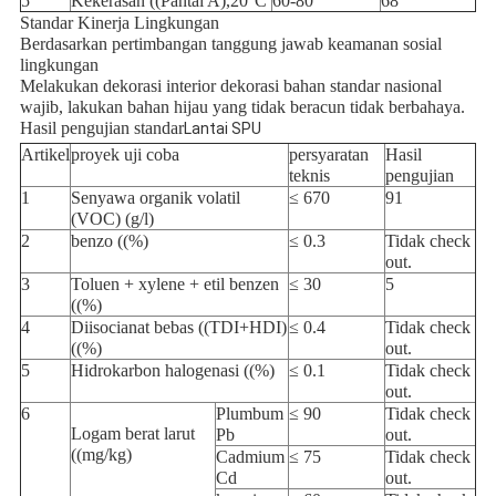
5
Kekerasan ((Pantai A),20°C
60-80
68
Standar Kinerja Lingkungan
Berdasarkan pertimbangan tanggung jawab keamanan sosial
lingkungan
Melakukan dekorasi interior dekorasi bahan standar nasional
wajib, lakukan bahan hijau yang tidak beracun tidak berbahaya.
Hasil pengujian standar
Lantai SPU
Artikel
proyek uji coba
persyaratan
Hasil
teknis
pengujian
1
Senyawa organik volatil
≤ 670
91
(VOC) (g/l)
2
benzo ((%)
≤ 0.3
Tidak check
out.
3
Toluen + xylene + etil benzen
≤ 30
5
((%)
4
Diisocianat bebas ((TDI+HDI)
≤ 0.4
Tidak check
((%)
out.
5
Hidrokarbon halogenasi ((%)
≤ 0.1
Tidak check
out.
6
Plumbum
≤ 90
Tidak check
Logam berat larut
Pb
out.
((mg/kg)
Cadmium
≤ 75
Tidak check
Cd
out.