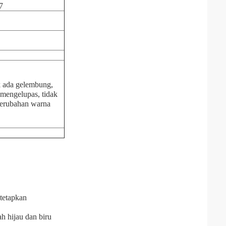
7
1
 ada gelembung,
 mengelupas, tidak
perubahan warna
itetapkan
h hijau dan biru