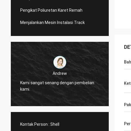
Pengikat Poliuretan Karet Remah
Menjalankan Mesin Instalasi Track
DE
Ba
Andrew
CN Spo
Kami sangat senang dengan pembelian
Ket
diperc
kami.
layana
Pak
Per
Kontak Person :
Shell