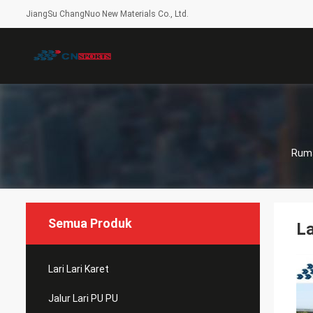
JiangSu ChangNuo New Materials Co., Ltd.
Rum
Semua Produk
La
Lari Lari Karet
Jalur Lari PU PU