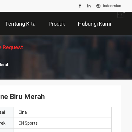
Indonesian
Tentang Kita
Produk
Hubungi Kami
e Request
Merah
Suatu
ane Biru Merah
sal
Cina
rek
CN Sports