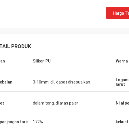
Harga Te
TAIL PRODUK
han
Silikon PU
Warna
Jackson
rts adalah perusahaan yang dapat
Logam 
ebalan
3-10mm, dll, dapat disesuaikan
larut
aya, Menyediakan produk dan
n yang sangat baik.
et
dalam tong, di atas palet
Nilai p
panjangan tarik
172%
kekuat