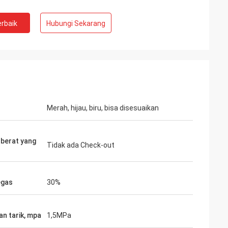
rbaik
Hubungi Sekarang
Merah, hijau, biru, bisa disesuaikan
berat yang
Tidak ada Check-out
egas
30%
an tarik, mpa
1,5MPa