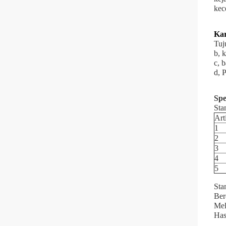
kec
Kar
Tuj
b, 
c, 
d, 
Spe
Sta
Art
1
2
3
4
5
Sta
Ber
Mel
Has