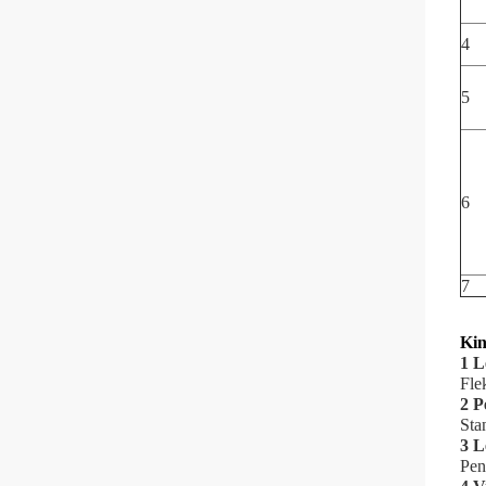
4
5
6
7
Kin
1 L
Fle
2 P
Sta
3 L
Pen