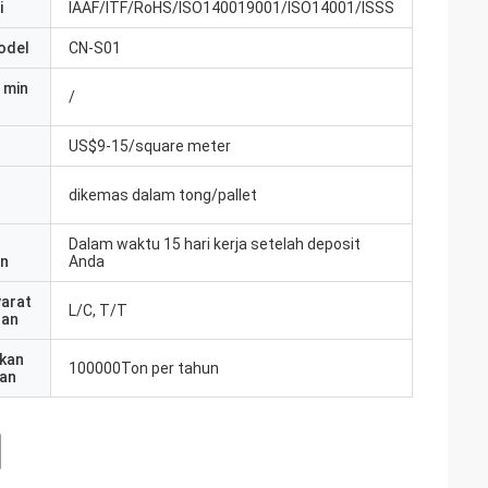
i
IAAF/ITF/RoHS/ISO140019001/ISO14001/ISSS
odel
CN-S01
 min
/
US$9-15/square meter
dikemas dalam tong/pallet
Dalam waktu 15 hari kerja setelah deposit
an
Anda
yarat
L/C, T/T
ran
kan
100000Ton per tahun
an