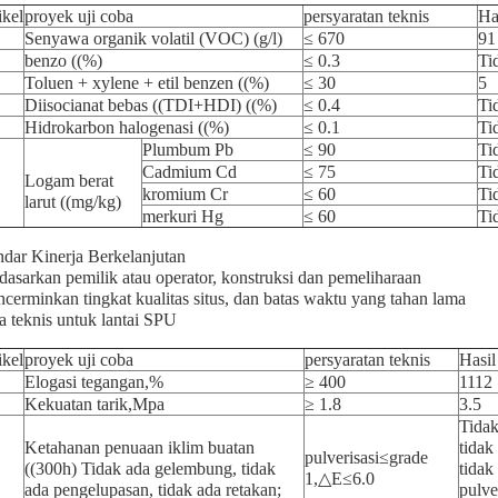
ikel
proyek uji coba
persyaratan teknis
Ha
Senyawa organik volatil (VOC) (g/l)
≤ 670
91
benzo ((%)
≤ 0.3
Ti
Toluen + xylene + etil benzen ((%)
≤ 30
5
Diisocianat bebas ((TDI+HDI) ((%)
≤ 0.4
Ti
Hidrokarbon halogenasi ((%)
≤ 0.1
Ti
Plumbum Pb
≤ 90
Ti
Cadmium Cd
≤ 75
Ti
Logam berat
kromium Cr
≤ 60
Ti
larut ((mg/kg)
merkuri Hg
≤ 60
Ti
ndar Kinerja Berkelanjutan
dasarkan pemilik atau operator, konstruksi dan pemeliharaan
cerminkan tingkat kualitas situs, dan batas waktu yang tahan lama
a teknis untuk lantai SPU
ikel
proyek uji coba
persyaratan teknis
Hasil
Elogasi tegangan,%
≥ 400
1112
Kekuatan tarik,Mpa
≥ 1.8
3.5
Tidak
Ketahanan penuaan iklim buatan
tidak
pulverisasi≤grade
((300h) Tidak ada gelembung, tidak
tidak
1,△E≤6.0
ada pengelupasan, tidak ada retakan;
pulve