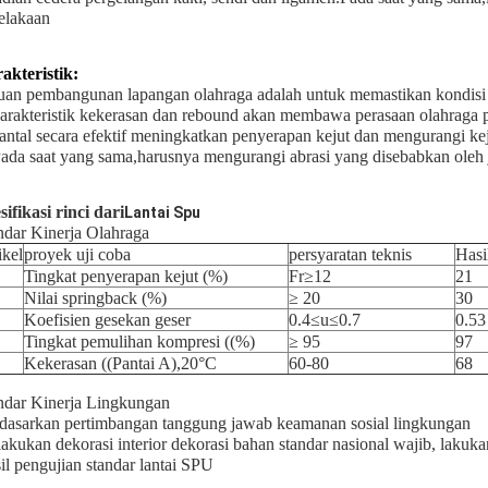
elakaan
akteristik:
uan pembangunan lapangan olahraga adalah untuk memastikan kondisi o
karakteristik kekerasan dan rebound akan membawa perasaan olahraga p
bantal secara efektif meningkatkan penyerapan kejut dan mengurangi ke
Pada saat yang sama,harusnya mengurangi abrasi yang disebabkan oleh 
sifikasi rinci dari
Lantai Spu
ndar Kinerja Olahraga
ikel
proyek uji coba
persyaratan teknis
Hasi
Tingkat penyerapan kejut (%)
Fr≥12
21
Nilai springback (%)
≥ 20
30
Koefisien gesekan geser
0.4≤u≤0.7
0.53
Tingkat pemulihan kompresi ((%)
≥ 95
97
Kekerasan ((Pantai A),20°C
60-80
68
ndar Kinerja Lingkungan
dasarkan pertimbangan tanggung jawab keamanan sosial lingkungan
akukan dekorasi interior dekorasi bahan standar nasional wajib, lakuka
il pengujian standar lantai SPU