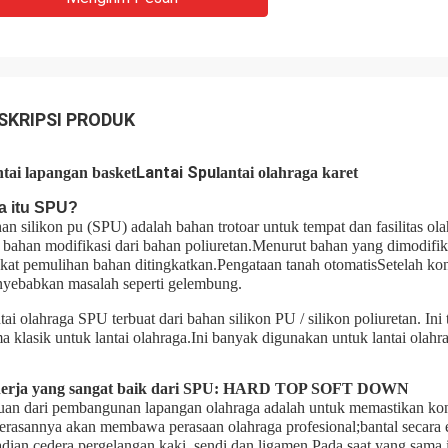
SKRIPSI PRODUK
Lantai Spu
tai lapangan basket
lantai olahraga karet
a itu SPU?
an silikon pu (SPU) adalah bahan trotoar untuk tempat dan fasilitas ola
 bahan modifikasi dari bahan poliuretan.Menurut bahan yang dimodifikas
gkat pemulihan bahan ditingkatkan.Pengataan tanah otomatisSetelah konst
yebabkan masalah seperti gelembung.
tai olahraga SPU terbuat dari bahan silikon PU / silikon poliuretan. In
a klasik untuk lantai olahraga.Ini banyak digunakan untuk lantai olahr
nerja yang sangat baik dari SPU: HARD TOP SOFT DOWN
uan dari pembangunan lapangan olahraga adalah untuk memastikan kondi
erasannya akan membawa perasaan olahraga profesional;bantal secara 
adian cedera pergelangan kaki, sendi dan ligamen.Pada saat yang sama,