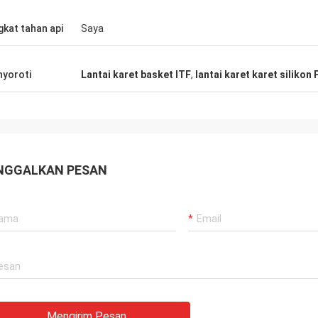
gkat tahan api
Saya
yoroti
Lantai karet basket ITF
,
lantai karet karet silikon
NGGALKAN PESAN
Mengirim Pesan