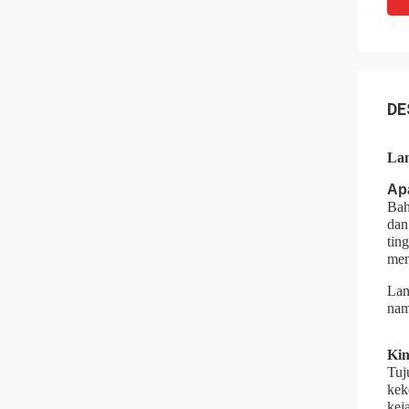
DE
Lan
Ap
Bah
dan
tin
men
Lan
nam
Ki
Tuj
kek
kej