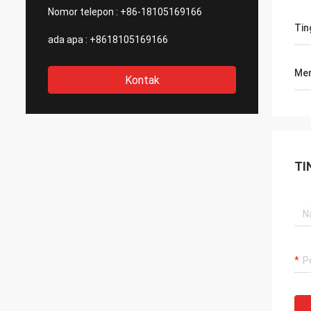
Nomor telepon :
+86-18105169166
Tin
ada apa :
+8618105169166
Men
Kontak
TI