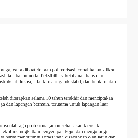
hraga, yang dibuat dengan polimerisasi termal bahan silikon
i, ketahanan noda, fleksibilitas, ketahanan haus dan
ruksi di lokasi, sifat kimia organik stabil, dan tidak mudah
i telah diterapkan selama 10 tahun terakhir dan menciptakan
aga dan lapangan bermain, terutama untuk lapangan luar.
si olahraga profesional,aman,sehat - karakteristik
efektif meningkatkan penyerapan kejut dan mengurangi
itu harus mengurangi abrasi yang disebabkan oleh jatuh dan