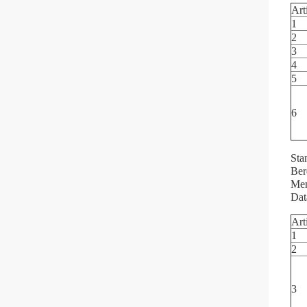
Art
1
2
3
4
5
6
Sta
Ber
Men
Dat
Art
1
2
3