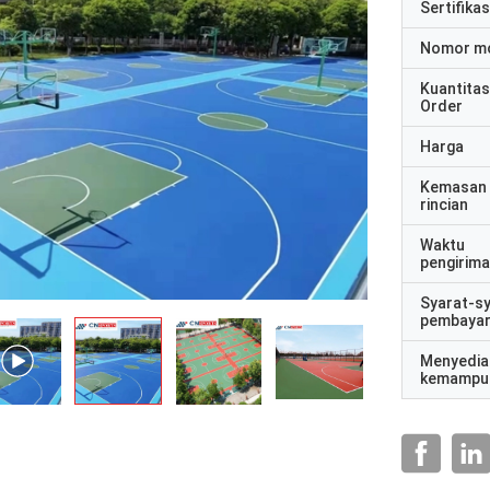
Sertifikas
Nomor m
Kuantitas
Order
Harga
Kemasan
rincian
Waktu
pengirim
Syarat-s
pembaya
Menyedia
kemampu