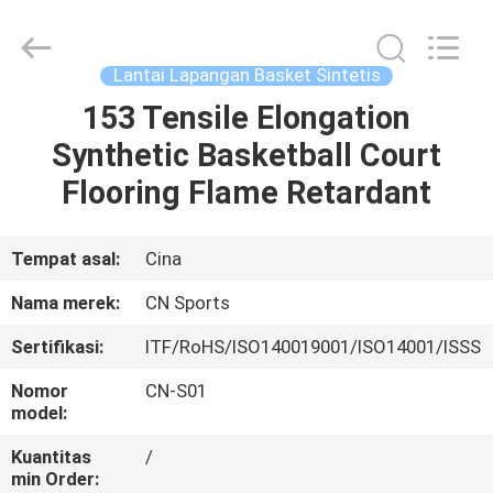
ChangNuo
New
Materials
Co.,
Ltd..
Lantai Lapangan Basket Sintetis
All
Rights
153 Tensile Elongation
RUMAH
Reserved.
Synthetic Basketball Court
PRODUK
Flooring Flame Retardant
TENTANG
Tempat asal:
Cina
KAMI
Nama merek:
CN Sports
Sertifikasi:
ITF/RoHS/ISO140019001/ISO14001/ISSS
TUR
Nomor
CN-S01
PABRIK
model:
Kuantitas
/
KONTROL
min Order: