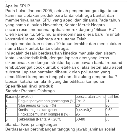
Apa itu SPU?
Pada bulan Januari 2005, setelah pengembangan tiga tahun,
kami menciptakan produk baru lantai olahraga bantal, dan
memberinya nama 'SPU' yang abadi dan dinamis.Pada tahun
yang sama di bulan November, Kantor Merek Negara
secara resmi menerima aplikasi merek dagang "Silicon PU".
Oleh karena itu, SPU mulai mendominasi di era baru ini untuk
konstruksi lantai olahraga arus utama.Telah
diimplementasikan selama 10 tahun terakhir dan menciptakan
nama klasik untuk lantai olahraga.
Ini adalah desain berdasarkan kinetika manusia dan sistem
lantai karakteristik fisik, dengan lapisan atas yang keras
dikombinasikan dengan struktur lapisan bawah bantal rebound
lembut.Sangat cocok untuk diletakkan di atas beton atau aspal
substrat.Lapisan bantalan dibentuk oleh poliuretan yang
dimodifikasi komponen tunggal dan diisi ulang dengan dua?
lapisan ketahanan akrilik yang dimodifikasi komponen.
Spesifikasi rinci produk
Standar Prestasi Olahraga
Barang
proyek uji
persyaratan teknis
hasil tes
1
Tingkat penyerapan goncangan (%)
Fr≥12
21
2
Nilai pegas kembali (%)
20
30
3
Koefisien gesekan geser
0,4≤u≤0,7
0,53
4
Tingkat pemulihan kompresi (%)
95
97
5
Kekerasan (Pantai A), 20℃
60-80
68
Standar Kinerja Lingkungan
Berdasarkan pertimbangan tanggung jawab jaminan sosial