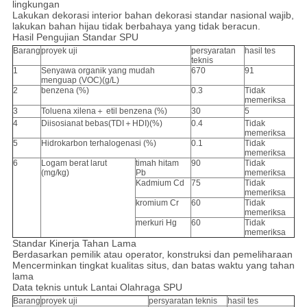
lingkungan
Lakukan dekorasi interior bahan dekorasi standar nasional wajib,
lakukan bahan hijau tidak berbahaya yang tidak beracun.
Hasil Pengujian Standar SPU
Barang
proyek uji
persyaratan
hasil tes
teknis
1
Senyawa organik yang mudah
670
91
menguap (VOC)(g/L)
2
benzena (%)
0.3
Tidak
memeriksa
3
Toluena xilena＋ etil benzena (%)
30
5
4
Diisosianat bebas(TDI＋HDI)(%)
0.4
Tidak
memeriksa
5
Hidrokarbon terhalogenasi (%)
0.1
Tidak
memeriksa
6
Logam berat larut
timah hitam
90
Tidak
(mg/kg)
Pb
memeriksa
Kadmium Cd
75
Tidak
memeriksa
kromium Cr
60
Tidak
memeriksa
merkuri Hg
60
Tidak
memeriksa
Standar Kinerja Tahan Lama
Berdasarkan pemilik atau operator, konstruksi dan pemeliharaan
Mencerminkan tingkat kualitas situs, dan batas waktu yang tahan
lama
Data teknis untuk Lantai Olahraga SPU
Barang
proyek uji
persyaratan teknis
hasil tes