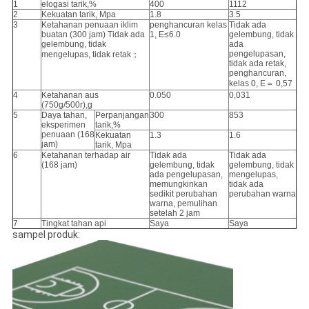
1
elogasi tarik,%
400
1112
2
Kekuatan tarik, Mpa
1.8
3.5
3
Ketahanan penuaan iklim
penghancuran kelas
Tidak ada
buatan (300 jam) Tidak ada
1, E≤6.0
gelembung, tidak
gelembung, tidak
ada
pengelupasan,
mengelupas, tidak retak；
tidak ada retak,
penghancuran,
kelas 0, E＝ 0,57
4
Ketahanan aus
0.050
0,031
(750g/500r),g
5
Daya tahan,
Perpanjangan
300
853
eksperimen
tarik,%
penuaan (168
Kekuatan
1.3
1.6
jam)
tarik, Mpa
6
Ketahanan terhadap air
Tidak ada
Tidak ada
(168 jam)
gelembung, tidak
gelembung, tidak
ada pengelupasan,
mengelupas,
memungkinkan
tidak ada
sedikit perubahan
perubahan warna
warna, pemulihan
setelah 2 jam
7
Tingkat tahan api
Saya
Saya
sampel produk: