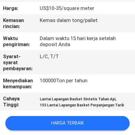
KUALITAS
Harga:
US$10-35/square meter
Kemasan
Kemas dalam tong/pallet
HUBUNGI
rincian:
KAMI
Waktu
Dalam waktu 15 hari kerja setelah
pengiriman:
deposit Anda
PERMINTAAN
Syarat-
L/C, T/T
PENAWARAN
syarat
pembayaran:
Menyediakan
100000Ton per tahun
SITEMAP
kemampuan:
Cahaya
,
Lantai Lapangan Basket Sintetis Tahan Api
PRIVACY
Tinggi:
153 Lantai Lapangan Basket Perpanjangan Tarik
POLICY
HARGA TERBAIK