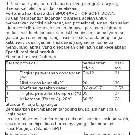
d, Pada saat yang sama, itu harus mengurangi abrasi yang
disebabkan oleh jatuh dan kecelakaan.
Performa luar biasa dari SPU:HARD TOP SOFT DOWN
Tujuan membangun lapangan olahraga adalah untuk
memastikan kondisi olahraga yang profesional, aman, dan sehat
- karakteristik kekerasan akan membawa perasaan olahraga
profesional; bantalan secara efektif meningkatkan penyerapan
goncangan dan mengurangi insiden cedera pada pergelangan
kaki, sendi, dan ligamen.Pada saat yang sama, itu harus
mengurangi abrasi yang disebabkan oleh jatuh dan kecelakaan
Spesifikasi rinci produk
Standar Prestasi Olahraga
Barang
proyek uji
persyaratan
hasil
teknis
tes
1
Tingkat penyerapan goncangan
Fr≥12
21
(%)
2
Nilai pegas kembali (%)
20
30
3
Koefisien gesekan geser
0,4≤u≤0,7
0,53
4
Tingkat pemulihan kompresi (%)
95
97
5
Kekerasan (Pantai A), 20℃
60-80
68
Standar Kinerja Lingkungan
Berdasarkan pertimbangan tanggung jawab jaminan sosial
lingkungan
Lakukan dekorasi interior bahan dekorasi standar nasional wajib,
lakukan bahan hijau tidak berbahaya yang tidak beracun.
Hasil Pengujian Standar SPU
Barang
proyek uji
persyaratan
hasil tes