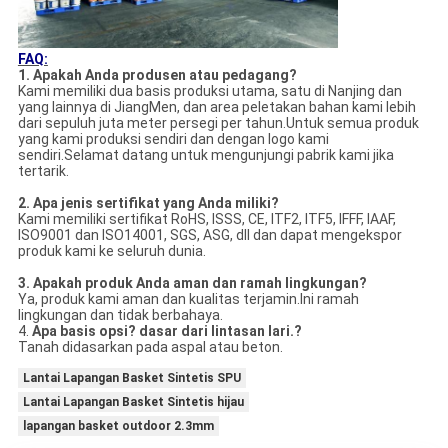
FAQ:
1. Apakah Anda produsen atau pedagang?
Kami memiliki dua basis produksi utama, satu di Nanjing dan
yang lainnya di JiangMen, dan area peletakan bahan kami lebih
dari sepuluh juta meter persegi per tahun.Untuk semua produk
yang kami produksi sendiri dan dengan logo kami
sendiri.Selamat datang untuk mengunjungi pabrik kami jika
tertarik.
2. Apa jenis sertifikat yang Anda miliki?
Kami memiliki sertifikat RoHS, ISSS, CE, ITF2, ITF5, IFFF, IAAF,
ISO9001 dan ISO14001, SGS, ASG, dll dan dapat mengekspor
produk kami ke seluruh dunia.
3. Apakah produk Anda aman dan ramah lingkungan?
Ya, produk kami aman dan kualitas terjamin.Ini ramah
lingkungan dan tidak berbahaya.
4.
Apa basis opsi?
dasar
dari lintasan lari.?
Tanah didasarkan pada aspal atau beton.
Lantai Lapangan Basket Sintetis SPU
Lantai Lapangan Basket Sintetis hijau
lapangan basket outdoor 2.3mm