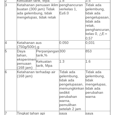
2
Kekuatan tarik, Mpa
1.8
3.5
3
Ketahanan penuaan iklim
penghancuran
Tidak ada
buatan (300 jam) Tidak
verkelas 1,
gelembung,
ada gelembung, tidak
E≤6.0
tidak ada
mengelupas, tidak retak
pengelupasan,
tidak ada
retak,
penghancuran,
kelas 0, △E＝
0,57
4
Ketahanan aus
0.050
0,031
(750g/500r),g
5
Daya
Perpanjangan
300
853
tahan,
tarik,%
eksperimen
Kekuatan
1.3
1.6
penuaan
tarik, Mpa
(168 jam)
6
Ketahanan terhadap air
Tidak ada
Tidak ada
(168 jam)
gelembung,
gelembung,
tidak ada
tidak
pengelupasan,
mengelupas,
memungkinkan
tidak ada
sedikit
perubahan
perubahan
warna
warna,
pemulihan
setelah 2 jam
7
Tingkat tahan api
saya
saya