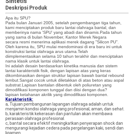
Sintetis
Deskripsi Produk
Apa itu SPU?
Pada bulan Januari 2005, setelah pengembangan tiga tahun,
kami menciptakan produk baru lantai olahraga bantal, dan
memberinya nama 'SPU' yang abadi dan dinamis.Pada tahun
yang sama di bulan November, Kantor Merek Negara
secara resmi menerima aplikasi merek dagang "Silicon PU".
Oleh karena itu, SPU mulai mendominasi di era baru ini untuk
konstruksi lantai olahraga arus utama.Telah
diimplementasikan selama 10 tahun terakhir dan menciptakan
nama klasik untuk lantai olahraga.
Ini adalah desain berdasarkan kinetika manusia dan sistem
lantai karakteristik fisik, dengan lapisan atas yang keras
dikombinasikan dengan struktur lapisan bawah bantal rebound
lembut.Sangat cocok untuk diletakkan di atas beton atau aspal
substrat.Lapisan bantalan dibentuk oleh poliuretan yang
dimodifikasi komponen tunggal dan diisi dengan dua?
lapisan ketahanan akrilik yang dimodifikasi komponen.
Karakteristik:
a, Tujuan pembangunan lapangan olahraga adalah untuk
menjamin kondisi olahraga yang profesional, aman, dan sehat.
b, karakteristik kekerasan dan pantulan akan membawa
perasaan olahraga profesional.
c, bantal secara efektif meningkatkan penyerapan shock dan
mengurangi kejadian cedera pada pergelangan kaki, sendi dan
ligamen.