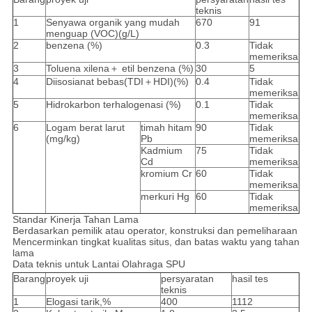
teknis
1
Senyawa organik yang mudah
670
91
menguap (VOC)(g/L)
2
benzena (%)
0.3
Tidak
memeriksa
3
Toluena xilena＋ etil benzena (%)
30
5
4
Diisosianat bebas(TDI＋HDI)(%)
0.4
Tidak
memeriksa
5
Hidrokarbon terhalogenasi (%)
0.1
Tidak
memeriksa
6
Logam berat larut
timah hitam
90
Tidak
(mg/kg)
Pb
memeriksa
Kadmium
75
Tidak
Cd
memeriksa
kromium Cr
60
Tidak
memeriksa
merkuri Hg
60
Tidak
memeriksa
Standar Kinerja Tahan Lama
Berdasarkan pemilik atau operator, konstruksi dan pemeliharaan
Mencerminkan tingkat kualitas situs, dan batas waktu yang tahan
lama
Data teknis untuk Lantai Olahraga SPU
Barang
proyek uji
persyaratan
hasil tes
teknis
1
Elogasi tarik,%
400
1112