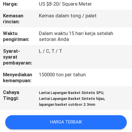
KUALITAS
Harga:
US $8-20/ Square Meter
Kemasan
Kemas dalam tong / palet
HUBUNGI
rincian:
KAMI
Waktu
Dalam waktu 15 hari kerja setelah
pengiriman:
setoran Anda
PERMINTAAN
Syarat-
L / C, T / T
syarat
PENAWARAN
pembayaran:
Menyediakan
150000 ton per tahun
SITEMAP
kemampuan:
Cahaya
,
Lantai Lapangan Basket Sintetis SPU
PRIVACY
Tinggi:
,
Lantai Lapangan Basket Sintetis hijau
lapangan basket outdoor 2.3mm
POLICY
HARGA TERBAIK