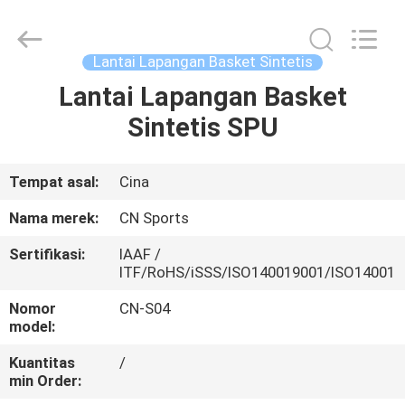
ChangNuo
New
Materials
Co.,
Ltd..
Lantai Lapangan Basket Sintetis
All
Rights
Lantai Lapangan Basket
RUMAH
Reserved.
Sintetis SPU
PRODUK
Tempat asal:
Cina
TENTANG
Nama merek:
CN Sports
KAMI
Sertifikasi:
IAAF /
ITF/RoHS/iSSS/ISO140019001/ISO14001
TUR
Nomor
CN-S04
PABRIK
model:
Kuantitas
/
min Order:
KONTROL