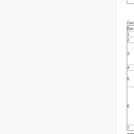
Dat
Bar
1
2
3
4
5
6
7