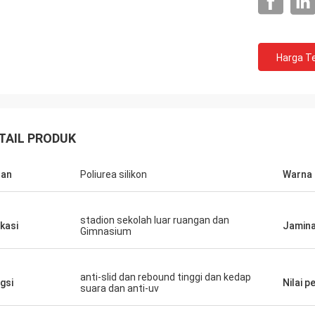
Harga Te
TAIL PRODUK
Jackson
han
Poliurea silikon
Warna
rts adalah perusahaan yang dapat
aya, Menyediakan produk dan
stadion sekolah luar ruangan dan
n yang sangat baik.
ikasi
Jamin
Gimnasium
anti-slid dan rebound tinggi dan kedap
gsi
Nilai p
suara dan anti-uv