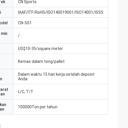
rek
CN Sports
i
IAAF/ITF/RoHS/ISO140019001/ISO14001/ISSS
odel
CN-S01
 min
/
US$10-35/square meter
Kemas dalam tong/pallet
Dalam waktu 15 hari kerja setelah deposit
an
Anda
yarat
L/C, T/T
ran
kan
100000Ton per tahun
an