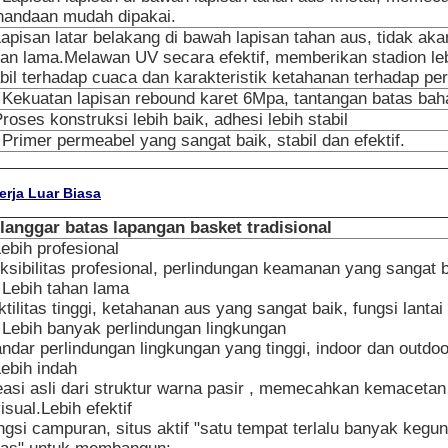
nandaan mudah dipakai.
apisan latar belakang di bawah lapisan tahan aus, tidak aka
han lama.Melawan UV secara efektif, memberikan stadion lebi
abil terhadap cuaca dan karakteristik ketahanan terhadap p
· Kekuatan lapisan rebound karet 6Mpa, tantangan batas baha
roses konstruksi lebih baik, adhesi lebih stabil
 Primer permeabel yang sangat baik, stabil dan efektif.
erja Luar Biasa
langgar batas lapangan basket tradisional
ebih profesional
ksibilitas profesional, perlindungan keamanan yang sangat b
 Lebih tahan lama
tilitas tinggi, ketahanan aus yang sangat baik, fungsi lantai 
· Lebih banyak perlindungan lingkungan
ndar perlindungan lingkungan yang tinggi, indoor dan outdoo
Lebih indah
easi asli dari struktur warna pasir , memecahkan kemacetan 
isual.Lebih efektif
gsi campuran, situs aktif "satu tempat terlalu banyak kegun