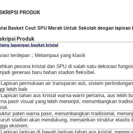
SKRIPSI PRODUK
tai Basket Cout SPU Merah Untuk Sekolah dengan lapisan k
skripsi Produk
tang lapangan basket kristal
ovasi terdepan；Melampaui yang klasik
ehkan pesona kristal dan SPU di salah satu dekorasi fungsio
jadi generasi baru bahan stadion fleksibel.
· Lapisan permukaan air transparan asli, sistem perlindung
ggi lebih baik
 Lapisan tahan aus kristal warna-warni pertama, aus lebih ba
rna pasir visual yang lebih menonjol, menumbangkan tradisi
stal.
ruktur paten warna pasir, menumbangkan tradisional, menonj
luruh stadion akan mendukung, memainkan struktur elastis 
ngga ekstrem.
· Lapisan lapisan di bawah lapisan tahan aus kristal, meme