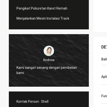
Pengikat Poliuretan Karet Remah
Menjalankan Mesin Instalasi Track
DE
Ba
Andrew
CN Spo
Kami sangat senang dengan pembelian
diperc
kami.
layana
Apl
Fun
Kontak Person :
Shell