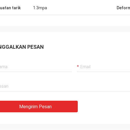
uatan tarik
1.3mpa
Deform
NGGALKAN PESAN
Mengirim Pesan