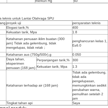
merkuri Hg
60
a teknis untuk Lantai Olahraga SPU
ang
proyek uji
persyaratan teknis
Elogasi tarik,%
400
Kekuatan tarik, Mpa
1.8
Ketahanan penuaan iklim buatan (300
penghancuran kelas 1,
jam) Tidak ada gelembung, tidak
E≤6.0
mengelupas, tidak retak；
Ketahanan aus (750g/500r),g
0.050
Daya tahan,
Perpanjangan tarik,%
300
eksperimen
Kekuatan tarik, Mpa
1.3
penuaan (168 jam)
Tidak ada gelembung,
tidak ada
pengelupasan,
Ketahanan terhadap air (168 jam)
memungkinkan sedikit
perubahan warna,
pemulihan setelah 2
jam
Tingkat tahan api
Saya