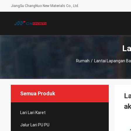
JiangSu ChangNuo New Materials Co., Ltd.
La
Rumah
/
Lantai Lapangan Ba
Semua Produk
La
ak
Lari Lari Karet
Jalur Lari PU PU