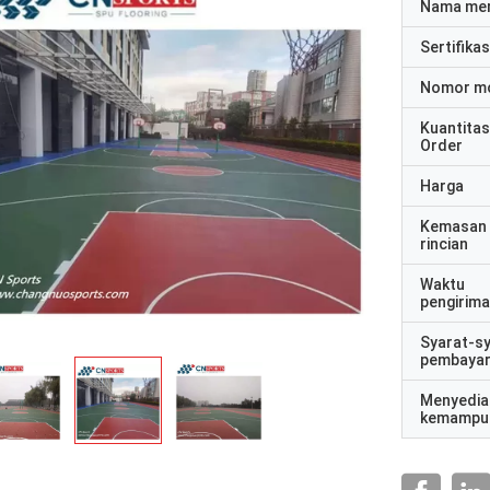
Nama me
Sertifikas
Nomor m
Kuantitas
Order
Harga
Kemasan
rincian
Waktu
pengirim
Syarat-s
pembaya
Menyedia
kemampu