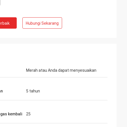
rbaik
Hubungi Sekarang
Merah atau Anda dapat menyesuaikan
an
5 tahun
egas kembali
25