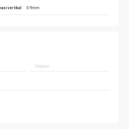
asi vertikal
0.9mm