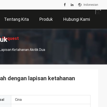
Indonesian
Tentang Kita
Produk
Hubungi Kami
duk
e Request
apisan Ketahanan Akrilik Dua
Suatu
ah dengan lapisan ketahanan
sal
Cina