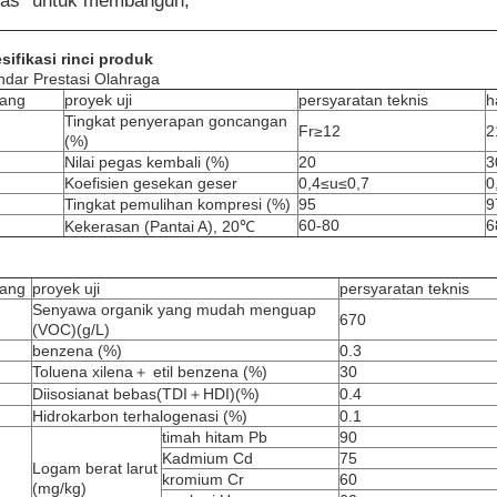
as" untuk membangun;
sifikasi rinci produk
ndar Prestasi Olahraga
ang
proyek uji
persyaratan teknis
h
Tingkat penyerapan goncangan
Fr≥12
2
(%)
Nilai pegas kembali (%)
20
3
Koefisien gesekan geser
0,4≤u≤0,7
0
Tingkat pemulihan kompresi (%)
95
9
60-80
6
Kekerasan (Pantai A), 20℃
ang
proyek uji
persyaratan teknis
Senyawa organik yang mudah menguap
670
(VOC)(g/L)
benzena (%)
0.3
Toluena xilena＋ etil benzena (%)
30
Diisosianat bebas(TDI＋HDI)(%)
0.4
Hidrokarbon terhalogenasi (%)
0.1
timah hitam Pb
90
Kadmium Cd
75
Logam berat larut
kromium Cr
60
(mg/kg)