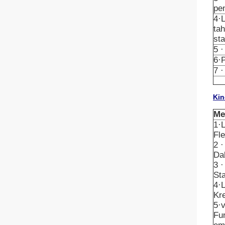
pe
4·L
ta
st
5 
6·P
7 ·
Kin
Me
1·L
Fle
2 ·
Dak
3 
Sta
4·
Kr
5·v
Fun