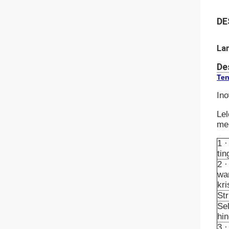
DE
Lan
De
Ten
In
Lel
men
1 
tin
2 ·
wa
kri
St
Se
hi
3 