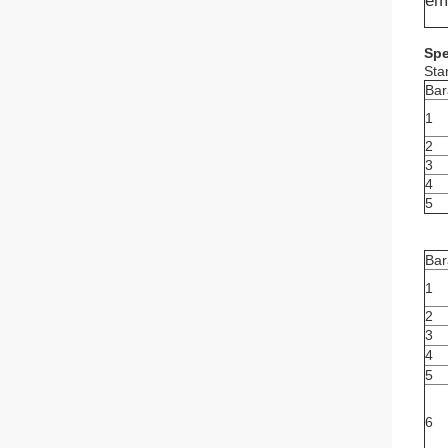
em
Spe
Sta
Bar
1
2
3
4
5
Bar
1
2
3
4
5
6