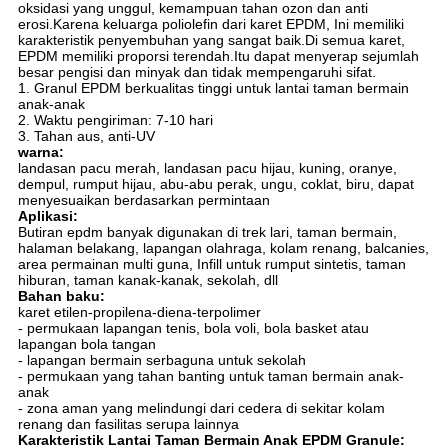
oksidasi yang unggul, kemampuan tahan ozon dan anti
erosi.Karena keluarga poliolefin dari karet EPDM, Ini memiliki
karakteristik penyembuhan yang sangat baik.Di semua karet,
EPDM memiliki proporsi terendah.Itu dapat menyerap sejumlah
besar pengisi dan minyak dan tidak mempengaruhi sifat.
1. Granul EPDM berkualitas tinggi untuk lantai taman bermain
anak-anak
2. Waktu pengiriman: 7-10 hari
3. Tahan aus, anti-UV
warna:
landasan pacu merah, landasan pacu hijau, kuning, oranye,
dempul, rumput hijau, abu-abu perak, ungu, coklat, biru, dapat
menyesuaikan berdasarkan permintaan
Aplikasi:
Butiran epdm banyak digunakan di trek lari, taman bermain,
halaman belakang, lapangan olahraga, kolam renang, balcanies,
area permainan multi guna, Infill untuk rumput sintetis, taman
hiburan, taman kanak-kanak, sekolah, dll
Bahan baku:
karet etilen-propilena-diena-terpolimer
- permukaan lapangan tenis, bola voli, bola basket atau
lapangan bola tangan
- lapangan bermain serbaguna untuk sekolah
- permukaan yang tahan banting untuk taman bermain anak-
anak
- zona aman yang melindungi dari cedera di sekitar kolam
renang dan fasilitas serupa lainnya
Karakteristik Lantai Taman Bermain Anak EPDM Granule: