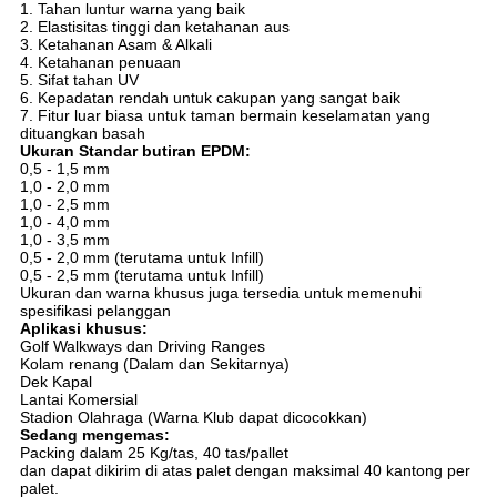
1. Tahan luntur warna yang baik
2. Elastisitas tinggi dan ketahanan aus
3. Ketahanan Asam & Alkali
4. Ketahanan penuaan
5. Sifat tahan UV
6. Kepadatan rendah untuk cakupan yang sangat baik
7. Fitur luar biasa untuk taman bermain keselamatan yang
dituangkan basah
Ukuran Standar butiran EPDM:
0,5 - 1,5 mm
1,0 - 2,0 mm
1,0 - 2,5 mm
1,0 - 4,0 mm
1,0 - 3,5 mm
0,5 - 2,0 mm (terutama untuk Infill)
0,5 - 2,5 mm (terutama untuk Infill)
Ukuran dan warna khusus juga tersedia untuk memenuhi
spesifikasi pelanggan
Aplikasi khusus:
Golf Walkways dan Driving Ranges
Kolam renang (Dalam dan Sekitarnya)
Dek Kapal
Lantai Komersial
Stadion Olahraga (Warna Klub dapat dicocokkan)
Sedang mengemas:
Packing dalam 25 Kg/tas, 40 tas/pallet
dan dapat dikirim di atas palet dengan maksimal 40 kantong per
palet.