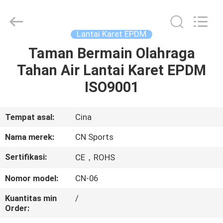
ChangNuo
New
Materials
Co.,
Ltd..
Lantai Karet EPDM
All
Rights
Taman Bermain Olahraga
RUMAH
Reserved.
Tahan Air Lantai Karet EPDM
PRODUK
ISO9001
TENTANG
Tempat asal:
Cina
KAMI
Nama merek:
CN Sports
Sertifikasi:
CE，ROHS
TUR
Nomor model:
CN-06
PABRIK
Kuantitas min
/
Order:
KONTROL