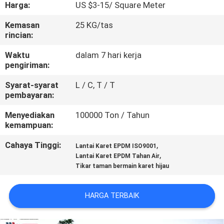
KUALITAS
Harga:
US $3-15/ Square Meter
Kemasan
25 KG/tas
rincian:
HUBUNGI
KAMI
Waktu
dalam 7 hari kerja
pengiriman:
Syarat-syarat
L / C, T / T
PERMINTAAN
pembayaran:
PENAWARAN
Menyediakan
100000 Ton / Tahun
kemampuan:
SITEMAP
Cahaya Tinggi:
,
Lantai Karet EPDM ISO9001
,
Lantai Karet EPDM Tahan Air
PRIVACY
Tikar taman bermain karet hijau
POLICY
HARGA TERBAIK