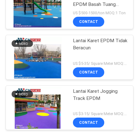
EPDM Basah Tuang
Lantai Karet
US $500-1500/ton MOQ:1 Ton
CONTACT
Lantai Karet EPDM Tidak
Beracun
US $5-35/ Square Meter MOQ:500sqm
CONTACT
Lantai Karet Jogging
Track EPDM
US $3-15/ Square Meter MOQ:500sqm
CONTACT