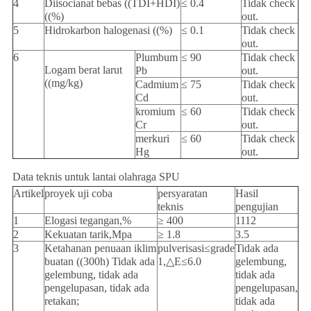
4
Diisocianat bebas ((TDI+HDI)
≤ 0.4
Tidak check
((%)
out.
5
Hidrokarbon halogenasi ((%)
≤ 0.1
Tidak check
out.
6
Plumbum
≤ 90
Tidak check
Logam berat larut
Pb
out.
((mg/kg)
Cadmium
≤ 75
Tidak check
Cd
out.
kromium
≤ 60
Tidak check
Cr
out.
merkuri
≤ 60
Tidak check
Hg
out.
Data teknis untuk lantai olahraga SPU
Artikel
proyek uji coba
persyaratan
Hasil
teknis
pengujian
1
Elogasi tegangan,%
≥ 400
1112
2
Kekuatan tarik,Mpa
≥ 1.8
3.5
3
Ketahanan penuaan iklim
pulverisasi≤grade
Tidak ada
buatan ((300h) Tidak ada
1,△E≤6.0
gelembung,
gelembung, tidak ada
tidak ada
pengelupasan, tidak ada
pengelupasan,
retakan;
tidak ada