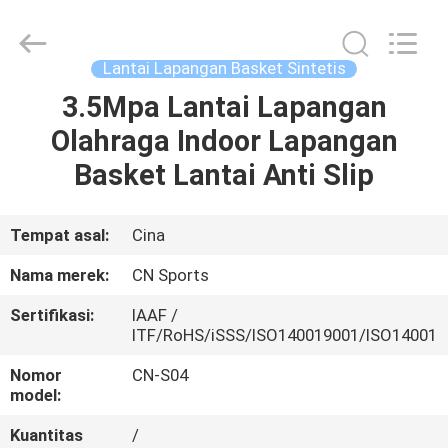
ChangNuo
New
Materials
Co.,
Ltd..
Lantai Lapangan Basket Sintetis
All
Rights
3.5Mpa Lantai Lapangan
RUMAH
Reserved.
Olahraga Indoor Lapangan
PRODUK
Basket Lantai Anti Slip
TENTANG
Tempat asal:
Cina
KAMI
Nama merek:
CN Sports
Sertifikasi:
IAAF /
TUR
ITF/RoHS/iSSS/ISO140019001/ISO14001
PABRIK
Nomor
CN-S04
model:
KONTROL
Kuantitas
/