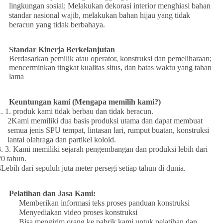
lingkungan sosial; Melakukan dekorasi interior menghiasi bahan
standar nasional wajib, melakukan bahan hijau yang tidak
beracun yang tidak berbahaya.
Standar Kinerja Berkelanjutan
Berdasarkan pemilik atau operator, konstruksi dan pemeliharaan;
mencerminkan tingkat kualitas situs, dan batas waktu yang tahan
lama
Keuntungan kami (Mengapa memilih kami?)
1. 1. produk kami tidak berbau dan tidak beracun.
2Kami memiliki dua basis produksi utama dan dapat membuat
semua jenis SPU tempat, lintasan lari, rumput buatan, konstruksi
lantai olahraga dan partikel koloid.
3. 3. Kami memiliki sejarah pengembangan dan produksi lebih dari
20 tahun.
4Lebih dari sepuluh juta meter persegi setiap tahun di dunia.
Pelatihan dan Jasa Kami:
Memberikan informasi teks proses panduan konstruksi
Menyediakan video proses konstruksi
Bisa mengirim orang ke pabrik kami untuk pelatihan dan