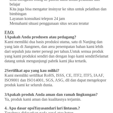
belajar
Kita juga bisa mengatur insinyur ke situs untuk pelatihan dan
bimbingan
Layanan konsultasi telepon 24 jam
Memahami situasi penggunaan situs secara teratur
FAQ:
1Apakah Anda produsen atau pedagang?
Kami memiliki dua basis produksi utama, satu di Nanjing dan
yang lain di Jiangmen, dan area penempatan bahan kami lebih
dari sepuluh juta meter persegi per tahun.Untuk semua produk
yang kami produksi sendiri dan dengan logo kami sendiriSelamat
datang untuk mengunjungi pabrik kami jika tertarik.
2Sertifikat apa yang kau miliki?
Kami memiliki sertifikat RoHS, ISSS, CE, ITF2, ITF5, IAAF,
ISO9001 dan ISO14001, SGS, ASG, dll dan dapat mengekspor
produk kami ke seluruh dunia.
3Apakah produk Anda aman dan ramah lingkungan?
Ya, produk kami aman dan kualitasnya terjamin.
4.
Apa dasar opsi
Yayasan
dari lari lintasan.?
Tanahnya didasarkan pada aspal atau beton.