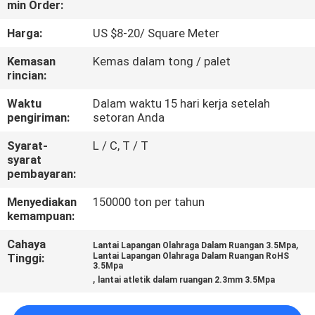
min Order:
KUALITAS
Harga:
US $8-20/ Square Meter
HUBUNGI
Kemasan
Kemas dalam tong / palet
KAMI
rincian:
Waktu
Dalam waktu 15 hari kerja setelah
pengiriman:
setoran Anda
PERMINTAAN
PENAWARAN
Syarat-
L / C, T / T
syarat
pembayaran:
SITEMAP
Menyediakan
150000 ton per tahun
kemampuan:
PRIVACY
Cahaya
,
Lantai Lapangan Olahraga Dalam Ruangan 3.5Mpa
POLICY
Tinggi:
Lantai Lapangan Olahraga Dalam Ruangan RoHS
3.5Mpa
,
lantai atletik dalam ruangan 2.3mm 3.5Mpa