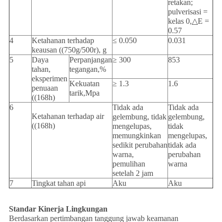
retakan;
pulverisasi =
kelas 0,△E =
0.57
4
Ketahanan terhadap
≤ 0.050
0.031
keausan ((750g/500r), g
5
Daya
Perpanjangan
≥ 300
853
tahan,
tegangan,%
eksperimen
Kekuatan
≥ 1.3
1.6
penuaan
tarik,Mpa
((168h)
6
Tidak ada
Tidak ada
Ketahanan terhadap air
gelembung, tidak
gelembung,
((168h)
mengelupas,
tidak
memungkinkan
mengelupas,
sedikit perubahan
tidak ada
warna,
perubahan
pemulihan
warna
setelah 2 jam
7
Tingkat tahan api
Aku
Aku
Standar Kinerja Lingkungan
Berdasarkan pertimbangan tanggung jawab keamanan