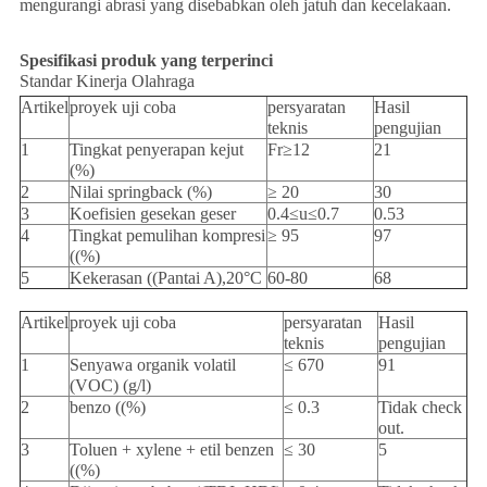
mengurangi abrasi yang disebabkan oleh jatuh dan kecelakaan.
Spesifikasi produk yang terperinci
Standar Kinerja Olahraga
Artikel
proyek uji coba
persyaratan
Hasil
teknis
pengujian
1
Tingkat penyerapan kejut
Fr≥12
21
(%)
2
Nilai springback (%)
≥ 20
30
3
Koefisien gesekan geser
0.4≤u≤0.7
0.53
4
Tingkat pemulihan kompresi
≥ 95
97
((%)
5
Kekerasan ((Pantai A),20°C
60-80
68
Artikel
proyek uji coba
persyaratan
Hasil
teknis
pengujian
1
Senyawa organik volatil
≤ 670
91
(VOC) (g/l)
2
benzo ((%)
≤ 0.3
Tidak check
out.
3
Toluen + xylene + etil benzen
≤ 30
5
((%)