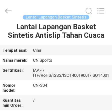
ChangNuo
New
Materials
Co.,
Ltd..
Lantai Lapangan Basket Sintetis
All
Rights
Lantai Lapangan Basket
RUMAH
Reserved.
Sintetis Antislip Tahan Cuaca
PRODUK
Tempat asal:
Cina
TENTANG
Nama merek:
CN Sports
KAMI
Sertifikasi:
IAAF /
ITF/RoHS/iSSS/ISO140019001/ISO14001
TUR
Nomor
CN-S04
PABRIK
model:
Kuantitas
/
min Order:
KONTROL