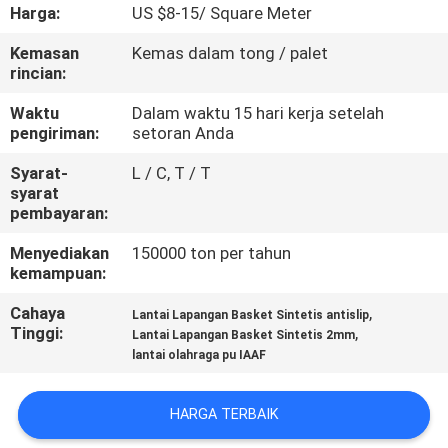
KUALITAS
Harga:
US $8-15/ Square Meter
Kemasan
Kemas dalam tong / palet
HUBUNGI
rincian:
KAMI
Waktu
Dalam waktu 15 hari kerja setelah
pengiriman:
setoran Anda
PERMINTAAN
Syarat-
L / C, T / T
syarat
PENAWARAN
pembayaran:
Menyediakan
150000 ton per tahun
SITEMAP
kemampuan:
Cahaya
,
Lantai Lapangan Basket Sintetis antislip
PRIVACY
Tinggi:
,
Lantai Lapangan Basket Sintetis 2mm
lantai olahraga pu IAAF
POLICY
HARGA TERBAIK