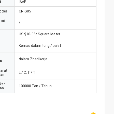
i
IAAF
odel
CN-S05
 min
/
US $10-35/ Square Meter
Kemas dalam tong / palet
dalam 7 hari kerja
an
yarat
L / C, T / T
ran
kan
100000 Ton / Tahun
an