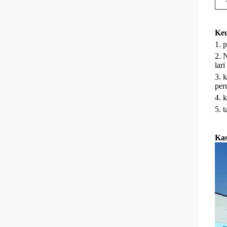
Ke
1. 
2. 
lari
3. 
per
4. 
5. 
Kas