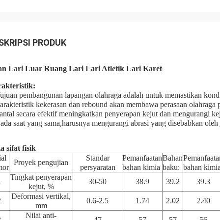
SKRIPSI PRODUK
an Lari Luar Ruang Lari Lari Atletik Lari Karet
akteristik:
Tujuan pembangunan lapangan olahraga adalah untuk memastikan kondis
karakteristik kekerasan dan rebound akan membawa perasaan olahraga p
bantal secara efektif meningkatkan penyerapan kejut dan mengurangi ke
Pada saat yang sama,harusnya mengurangi abrasi yang disebabkan oleh 
a sifat fisik
ial
Standar
Pemanfaatan
Bahan
Pemanfaata
Proyek pengujian
mor
persyaratan
bahan kimia
baku:
bahan kimi
Tingkat penyerapan
1
30-50
38.9
39.2
39.3
kejut, %
Deformasi vertikal,
2
0.6-2.5
1.74
2.02
2.40
mm
Nilai anti-
3
47
57
57
56