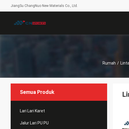
JiangSu ChangNuo New Materials Co., Ltd.
Rumah
/
Lint
Semua Produk
Li
Lari Lari Karet
Jalur Lari PU PU