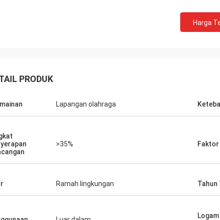
Harga Te
TAIL PRODUK
mainan
Lapangan olahraga
Keteba
Jackson
rts adalah perusahaan yang dapat
gkat
yerapan
>35%
Faktor
aya, Menyediakan produk dan
ncangan
n yang sangat baik.
ur
Ramah lingkungan
Tahun
Logam 
nggunaan
Luar dalam