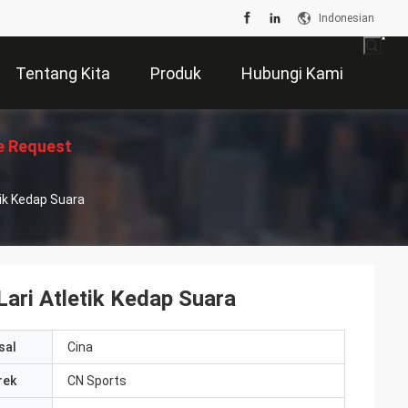
Indonesian
Tentang Kita
Produk
Hubungi Kami
e Request
tik Kedap Suara
Suatu
Lari Atletik Kedap Suara
sal
Cina
rek
CN Sports