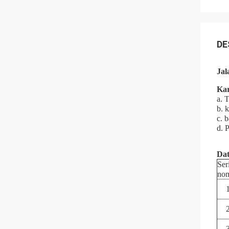
DE
Jal
Kar
a. 
b. 
c. 
d. 
Dat
Ser
no