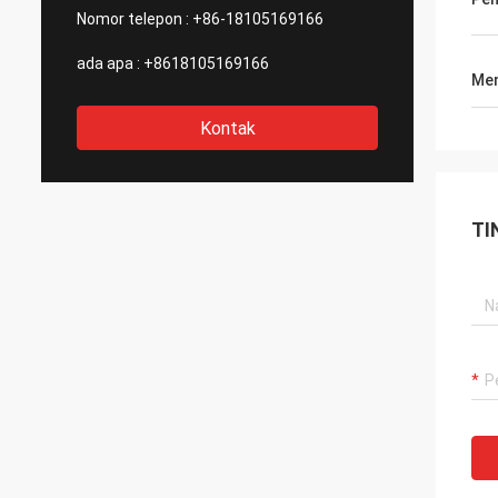
Nomor telepon :
+86-18105169166
ada apa :
+8618105169166
Men
Kontak
TI