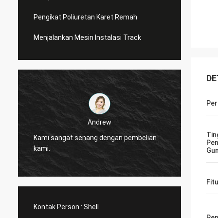
Pengikat Poliuretan Karet Remah
Menjalankan Mesin Instalasi Track
DE
Per
Andrew
CN Spo
Tin
Kami sangat senang dengan pembelian
Pen
diperc
kami.
Gu
layana
Fit
Kontak Person :
Shell
Pe