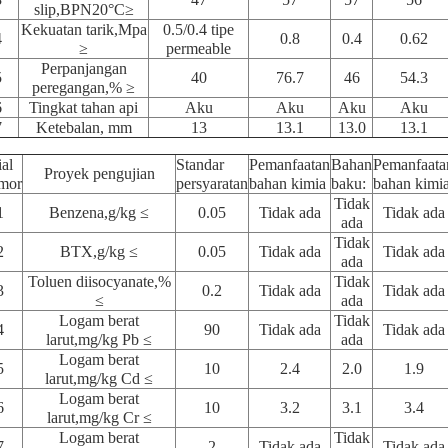
slip,BPN20°C≥
Kekuatan tarik,Mpa
0.5/0.4 tipe
4
0.8
0.4
0.62
≥
permeable
Perpanjangan
5
40
76.7
46
54.3
peregangan,% ≥
6
Tingkat tahan api
Aku
Aku
Aku
Aku
7
Ketebalan, mm
13
13.1
13.0
13.1
ial
Standar
Pemanfaatan
Bahan
Pemanfaata
Proyek pengujian
mor
persyaratan
bahan kimia
baku:
bahan kimi
Tidak
1
Benzena,g/kg ≤
0.05
Tidak ada
Tidak ada
ada
Tidak
2
BTX,g/kg ≤
0.05
Tidak ada
Tidak ada
ada
Toluen diisocyanate,%
Tidak
3
0.2
Tidak ada
Tidak ada
≤
ada
Logam berat
Tidak
4
90
Tidak ada
Tidak ada
larut,mg/kg Pb ≤
ada
Logam berat
5
10
2.4
2.0
1.9
larut,mg/kg Cd ≤
Logam berat
6
10
3.2
3.1
3.4
larut,mg/kg Cr ≤
Logam berat
Tidak
7
2
Tidak ada
Tidak ada