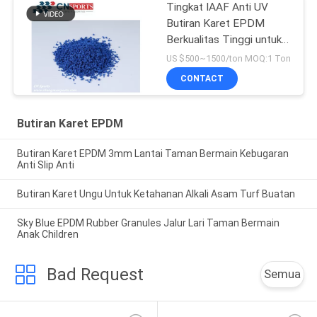
Tingkat IAAF Anti UV
Butiran Karet EPDM
Berkualitas Tinggi untuk
Lantai Taman Bermain
US $500~1500/ton MOQ:1 Ton
CONTACT
Butiran Karet EPDM
Butiran Karet EPDM 3mm Lantai Taman Bermain Kebugaran
Anti Slip Anti
Butiran Karet Ungu Untuk Ketahanan Alkali Asam Turf Buatan
Sky Blue EPDM Rubber Granules Jalur Lari Taman Bermain
Anak Children
Bad Request
Semua