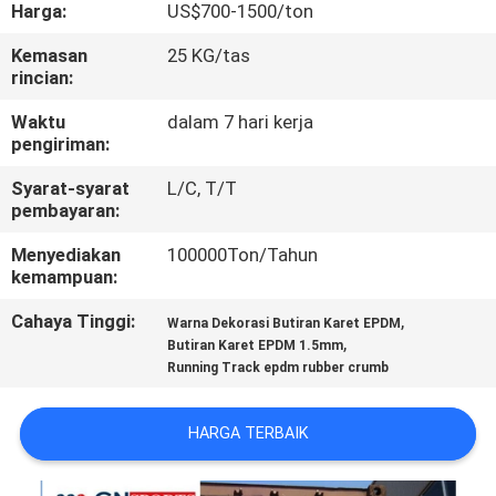
KUALITAS
Harga:
US$700-1500/ton
Kemasan
25 KG/tas
rincian:
HUBUNGI
KAMI
Waktu
dalam 7 hari kerja
pengiriman:
Syarat-syarat
L/C, T/T
PERMINTAAN
pembayaran:
PENAWARAN
Menyediakan
100000Ton/Tahun
kemampuan:
SITEMAP
Cahaya Tinggi:
,
Warna Dekorasi Butiran Karet EPDM
,
Butiran Karet EPDM 1.5mm
PRIVACY
Running Track epdm rubber crumb
POLICY
HARGA TERBAIK