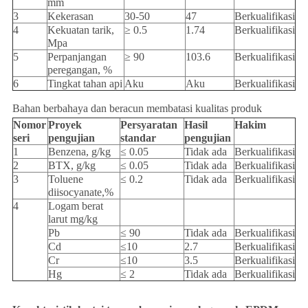
mm
3
Kekerasan
30-50
47
Berkualifikasi
4
Kekuatan tarik,
≥ 0.5
1.74
Berkualifikasi
Mpa
5
Perpanjangan
≥ 90
103.6
Berkualifikasi
peregangan, %
6
Tingkat tahan api
Aku
Aku
Berkualifikasi
Bahan berbahaya dan beracun membatasi kualitas produk
Nomor
Proyek
Persyaratan
Hasil
Hakim
seri
pengujian
standar
pengujian
1
Benzena, g/kg
≤ 0.05
Tidak ada
Berkualifikasi
2
BTX, g/kg
≤ 0.05
Tidak ada
Berkualifikasi
3
Toluene
≤ 0.2
Tidak ada
Berkualifikasi
diisocyanate,%
4
Logam berat
larut mg/kg
Pb
≤ 90
Tidak ada
Berkualifikasi
Cd
≤10
2.7
Berkualifikasi
Cr
≤10
3.5
Berkualifikasi
Hg
≤ 2
Tidak ada
Berkualifikasi