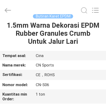
ChangNuo
New
Materials
Co.,
Ltd..
Butiran Karet EPDM
All
Rights
1.5mm Warna Dekorasi EPDM
RUMAH
Reserved.
Rubber Granules Crumb
PRODUK
Untuk Jalur Lari
TENTANG
Tempat asal:
Cina
KAMI
Nama merek:
CN Sports
Sertifikasi:
CE，ROHS
TUR
Nomor model:
CN-S06
PABRIK
Kuantitas min
1 ton
Order:
KONTROL