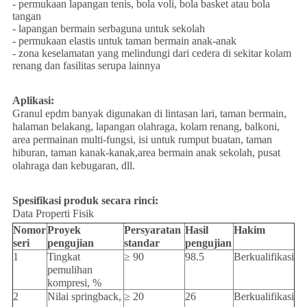
- permukaan lapangan tenis, bola voli, bola basket atau bola
tangan
- lapangan bermain serbaguna untuk sekolah
- permukaan elastis untuk taman bermain anak-anak
- zona keselamatan yang melindungi dari cedera di sekitar kolam
renang dan fasilitas serupa lainnya
Aplikasi:
Granul epdm banyak digunakan di lintasan lari, taman bermain,
halaman belakang, lapangan olahraga, kolam renang, balkoni,
area permainan multi-fungsi, isi untuk rumput buatan, taman
hiburan, taman kanak-kanak,area bermain anak sekolah, pusat
olahraga dan kebugaran, dll.
Spesifikasi produk secara rinci:
Data Properti Fisik
Nomor
Proyek
Persyaratan
Hasil
Hakim
seri
pengujian
standar
pengujian
1
Tingkat
≥ 90
98.5
Berkualifikasi
pemulihan
kompresi, %
2
Nilai springback,
≥ 20
26
Berkualifikasi