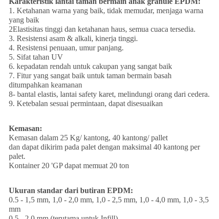
Karakteristik lantai taman bermain anak granule EPDM:
1. Ketahanan warna yang baik, tidak memudar, menjaga warna
yang baik
2Elastisitas tinggi dan ketahanan haus, semua cuaca tersedia.
3. Resistensi asam & alkali, kinerja tinggi.
4. Resistensi penuaan, umur panjang.
5. Sifat tahan UV
6. kepadatan rendah untuk cakupan yang sangat baik
7. Fitur yang sangat baik untuk taman bermain basah
ditumpahkan keamanan
8- bantal elastis, lantai safety karet, melindungi orang dari cedera.
9. Ketebalan sesuai permintaan, dapat disesuaikan
Kemasan:
Kemasan dalam 25 Kg/ kantong, 40 kantong/ pallet
dan dapat dikirim pada palet dengan maksimal 40 kantong per
palet.
Kontainer 20 'GP dapat memuat 20 ton
Ukuran standar dari butiran EPDM:
0.5 - 1,5 mm, 1,0 - 2,0 mm, 1,0 - 2,5 mm, 1,0 - 4,0 mm, 1,0 - 3,5
mm
0.5 - 2,0 mm (terutama untuk Infill)