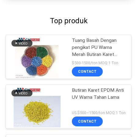
Top produk
Tuang Basah Dengan
pengikat PU Warna
Merah Butiran Karet
EPDM
$500-1500/ton MOQ:1 Ton
CONTACT
Butiran Karet EPDM Anti
UV Warna Tahan Lama
US $500~1500/ton MOQ:1 Ton
CONTACT