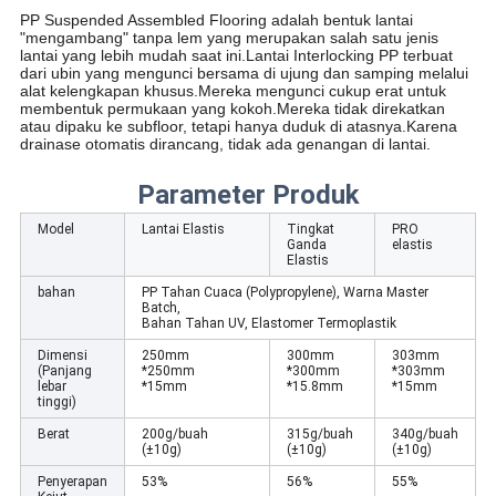
PP Suspended Assembled Flooring adalah bentuk lantai 
"mengambang" tanpa lem yang merupakan salah satu jenis 
lantai yang lebih mudah saat ini.Lantai Interlocking PP terbuat 
dari ubin yang mengunci bersama di ujung dan samping melalui 
alat kelengkapan khusus.Mereka mengunci cukup erat untuk 
membentuk permukaan yang kokoh.Mereka tidak direkatkan 
atau dipaku ke subfloor, tetapi hanya duduk di atasnya.Karena 
drainase otomatis dirancang, tidak ada genangan di lantai.
Parameter Produk
Model
Lantai Elastis
Tingkat
PRO
Ganda
elastis
Elastis
bahan
PP Tahan Cuaca (Polypropylene), Warna Master
Batch,
Bahan Tahan UV, Elastomer Termoplastik
Dimensi
250mm
300mm
303mm
(Panjang
*250mm
*300mm
*303mm
lebar
*15mm
*15.8mm
*15mm
tinggi)
Berat
200g/buah
315g/buah
340g/buah
(±10g)
(±10g)
(±10g)
Penyerapan
53%
56%
55%