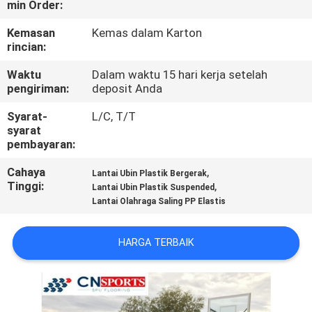
min Order:
KUALITAS
Kemasan
Kemas dalam Karton
rincian:
HUBUNGI
KAMI
Waktu
Dalam waktu 15 hari kerja setelah
pengiriman:
deposit Anda
Syarat-
L/C, T/T
PERMINTAAN
syarat
PENAWARAN
pembayaran:
Cahaya
,
Lantai Ubin Plastik Bergerak
Tinggi:
,
SITEMAP
Lantai Ubin Plastik Suspended
Lantai Olahraga Saling PP Elastis
PRIVACY
HARGA TERBAIK
POLICY