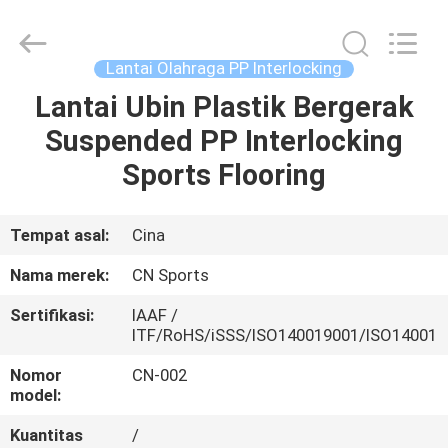
ChangNuo
New
Materials
Co.,
Ltd..
Lantai Olahraga PP Interlocking
All
Rights
Lantai Ubin Plastik Bergerak
RUMAH
Reserved.
Suspended PP Interlocking
PRODUK
Sports Flooring
TENTANG
Tempat asal:
Cina
KAMI
Nama merek:
CN Sports
Sertifikasi:
IAAF /
TUR
ITF/RoHS/iSSS/ISO140019001/ISO14001
PABRIK
Nomor
CN-002
model:
KONTROL
Kuantitas
/