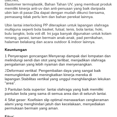
Batches, 
Elastomer termoplastik, Bahan Tahan UV, yang membuat produk 
memiliki kinerja anti-uv dan anti-penuaan yang baik daripada
ubin lain di pasar.Dia
 dapat dengan mudah dikunci bersama, 
pemasang tidak perlu lem dan bahan perekat lainnya.
Ubin lantai interlocking PP diterapkan untuk lapangan olahraga 
multiguna seperti bola basket, futsal, tenis, bola lantai, hoki,
bulu tangkis, bola voli dll. Ini juga banyak digunakan untuk kolam 
renang, garasi, taman bermain anak-anak, pad pernikahan, 
halaman belakang dan acara outdoor & indoor lainnya.
Keuntungan
1 Penyerapan goncangan
:
Menyerap dampak dari lompatan dan
melindungi sendi dan otot yang terlibat, menjadikan olahraga
pengalaman yang lebih nyaman dan menyenangkan.
2
Deformasi vertikal: Pengembalian daya yang sangat baik
memungkinkan atlet meningkatkan kinerja mereka di
lapangan.Stabilitas vertikal yang unggul menghilangkan lekukan
"area".
3 Pantulan bola superior: lantai olahraga yang baik memiliki
pantulan bola yang sama di semua area dan di seluruh lantai.
4 Sifat geser: Koefisien slip optimal menawarkan cengkeraman
alami yang menghindari jatuh dan kecelakaan, menyediakan
permukaan bermain yang aman.
Fitur: 