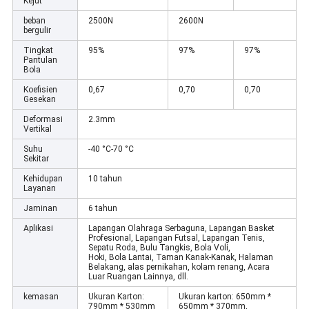
Kejut
beban
2500N
2600N
bergulir
Tingkat
95%
97%
97%
Pantulan
Bola
Koefisien
0,67
0,70
0,70
Gesekan
Deformasi
2.3mm
Vertikal
Suhu
-40 °C-70 °C
Sekitar
Kehidupan
10 tahun
Layanan
Jaminan
6 tahun
Aplikasi
Lapangan Olahraga Serbaguna, Lapangan Basket
Profesional, Lapangan Futsal, Lapangan Tenis,
Sepatu Roda, Bulu Tangkis, Bola Voli,
Hoki, Bola Lantai, Taman Kanak-Kanak, Halaman
Belakang, alas pernikahan, kolam renang, Acara
Luar Ruangan Lainnya, dll.
kemasan
Ukuran Karton:
Ukuran karton: 650mm *
790mm * 530mm
650mm * 370mm,