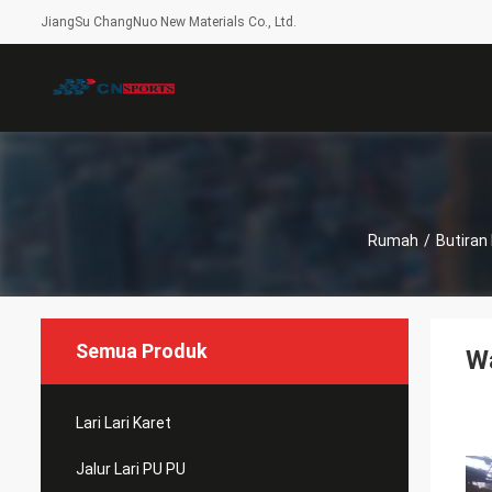
JiangSu ChangNuo New Materials Co., Ltd.
Rumah
/
Butiran
Semua Produk
Wa
Lari Lari Karet
Jalur Lari PU PU