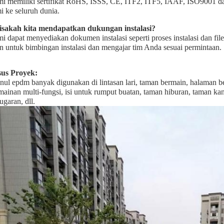
i memiliki sertifikat RoHS, ISSS, CE, ITF2, ITF5, IAAF, ISO9001 
i ke seluruh dunia.
isakah kita mendapatkan dukungan instalasi?
i dapat menyediakan dokumen instalasi seperti proses instalasi dan file 
en untuk bimbingan instalasi dan mengajar tim Anda sesuai permintaan.
us Proyek:
nul epdm banyak digunakan di lintasan lari, taman bermain, halaman be
mainan multi-fungsi, isi untuk rumput buatan, taman hiburan, taman ka
ugaran, dll.