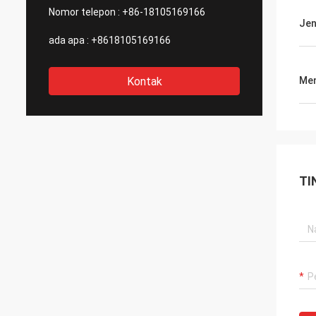
Nomor telepon :
+86-18105169166
Jen
ada apa :
+8618105169166
Kontak
Men
TI