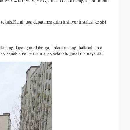
dan ISO14001, SGS, ASG, dll dan dapat mengekspor produk
teknis.Kami juga dapat mengirim insinyur instalasi ke sisi
lakang, lapangan olahraga, kolam renang, balkoni, area
nak-kanak,area bermain anak sekolah, pusat olahraga dan