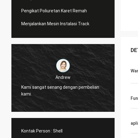
Pengikat Poliuretan Karet Remah
Menjalankan Mesin Instalasi Track
DE
Wa
Andrew
CN Spo
Kami sangat senang dengan pembelian
diperc
kami.
layana
Fun
apl
Kontak Person :
Shell