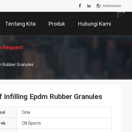
Indonesian
Tentang Kita
Produk
Hubungi Kami
e Request
pdm Rubber Granules
Suatu
f Infilling Epdm Rubber Granules
sal
Cina
rek
CN Sports