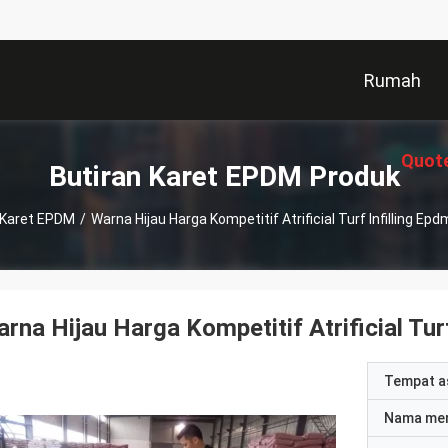
Rumah
Quot
Butiran Karet EPDM Produk
 Karet EPDM
/
Warna Hijau Harga Kompetitif Atrificial Turf Infilling E
rna Hijau Harga Kompetitif Atrificial Tur
Tempat a
Nama me