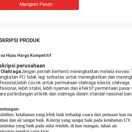
Mengirim Pesan
SKRIPSI PRODUK
na Hijau Harga Kompetitif
skripsi perusahaan
 Olahraga
Jangan pernah berhenti meningkatkan melalui inovasi T
ingkatan PU tidak lagi terbatas untuk meningkatkan dan meningk
fesional,lebih cocok untuk permukaan olahraga elastis olahraga. 
fesional, lebih stabil, lebih nyaman dan efektif permintaan pas
ara perlindungan atletik dan olahraga dalam standar nasional bar
untungan:
tabilitas: ketahanan yang lebih baik terhadap cuaca dan penuaan luar 
idasi dan air sangat baik. Kinerja yang sangat baik pada ketahanan UV.
lastisitas yang baik pada suhu rendah, di luar ruangan, tahan air.
ekuatan perekat yang kuat