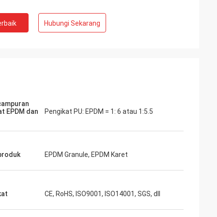
rbaik
Hubungi Sekarang
campuran
at EPDM dan
Pengikat PU: EPDM = 1: 6 atau 1:5.5
produk
EPDM Granule, EPDM Karet
kat
CE, RoHS, ISO9001, ISO14001, SGS, dll