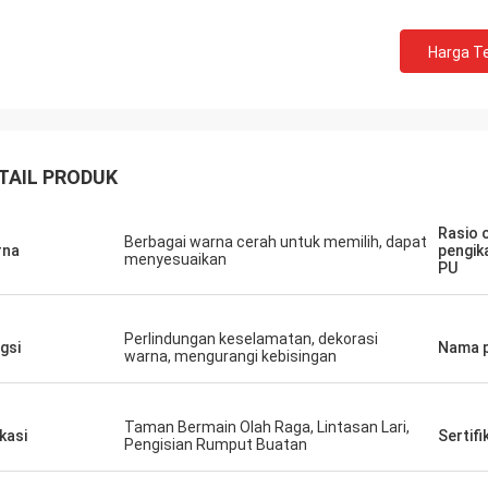
Harga Te
TAIL PRODUK
Rasio 
Berbagai warna cerah untuk memilih, dapat
rna
pengik
menyesuaikan
Jackson
PU
rts adalah perusahaan yang dapat
aya, Menyediakan produk dan
Perlindungan keselamatan, dekorasi
n yang sangat baik.
gsi
Nama 
warna, mengurangi kebisingan
Taman Bermain Olah Raga, Lintasan Lari,
ikasi
Sertifi
Pengisian Rumput Buatan