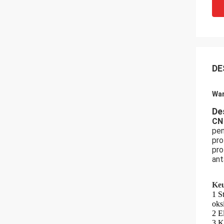
DE
War
De
CN
pen
pro
pro
ant
Ke
1 S
oks
2 E
3 K