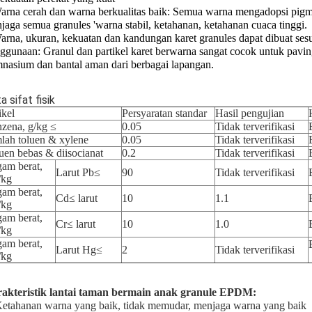
arna cerah dan warna berkualitas baik: Semua warna mengadopsi pigmen
jaga semua granules 'warna stabil, ketahanan, ketahanan cuaca tinggi.
arna, ukuran, kekuatan dan kandungan karet granules dapat dibuat ses
ggunaan: Granul dan partikel karet berwarna sangat cocok untuk paving
nasium dan bantal aman dari berbagai lapangan.
a sifat fisik
ikel
Persyaratan standar
Hasil pengujian
zena, g/kg ≤
0.05
Tidak terverifikasi
lah toluen & xylene
0.05
Tidak terverifikasi
uen bebas & diisocianat
0.2
Tidak terverifikasi
am berat,
Larut Pb≤
90
Tidak terverifikasi
/kg
am berat,
Cd≤ larut
10
1.1
/kg
am berat,
Cr≤ larut
10
1.0
/kg
am berat,
Larut Hg≤
2
Tidak terverifikasi
/kg
akteristik lantai taman bermain anak granule EPDM:
Ketahanan warna yang baik, tidak memudar, menjaga warna yang baik