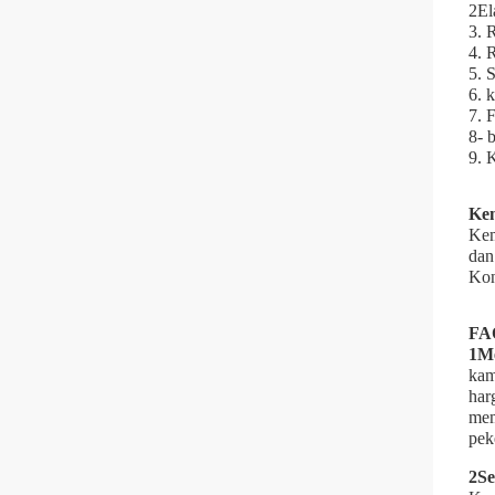
2El
3. R
4. 
5. 
6. 
7. 
8- b
9. 
Ke
Kem
dan
Kon
FA
1Me
kam
har
mem
pek
2Se