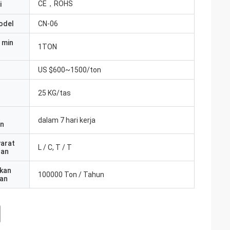
CE，ROHS
i
odel
CN-06
 min
1TON
US $600~1500/ton
25 KG/tas
dalam 7 hari kerja
an
yarat
L / C, T / T
ran
kan
100000 Ton / Tahun
an