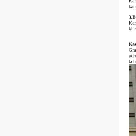
Kam
kam
3.
B
Kam
kli
Kas
Gra
per
keb