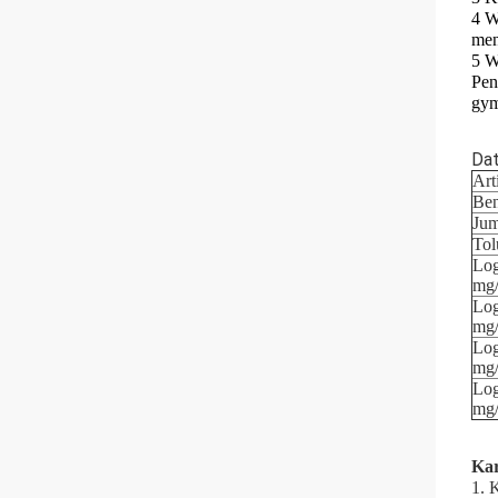
4 W
men
5 W
Pen
gym
Dat
Art
Ben
Jum
Tol
Log
mg
Log
mg
Log
mg
Log
mg
Kar
1. 