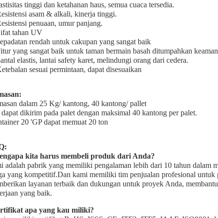
astisitas tinggi dan ketahanan haus, semua cuaca tersedia.
esistensi asam & alkali, kinerja tinggi.
Resistensi penuaan, umur panjang.
Sifat tahan UV
kepadatan rendah untuk cakupan yang sangat baik
Fitur yang sangat baik untuk taman bermain basah ditumpahkan keama
antal elastis, lantai safety karet, melindungi orang dari cedera.
Ketebalan sesuai permintaan, dapat disesuaikan
masan:
asan dalam 25 Kg/ kantong, 40 kantong/ pallet
 dapat dikirim pada palet dengan maksimal 40 kantong per palet.
tainer 20 'GP dapat memuat 20 ton
Q:
ngapa kita harus membeli produk dari Anda?
i adalah pabrik yang memiliki pengalaman lebih dari 10 tahun dalam me
ga yang kompetitif.Dan kami memiliki tim penjualan profesional untuk p
berikan layanan terbaik dan dukungan untuk proyek Anda, membant
erjaan yang baik.
rtifikat apa yang kau miliki?