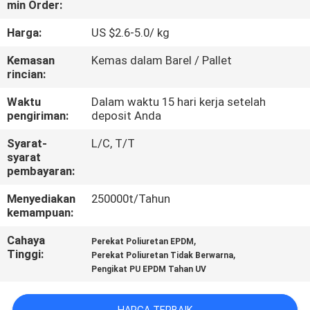
min Order:
KUALITAS
Harga:
US $2.6-5.0/ kg
HUBUNGI
Kemasan
Kemas dalam Barel / Pallet
KAMI
rincian:
Waktu
Dalam waktu 15 hari kerja setelah
pengiriman:
deposit Anda
PERMINTAAN
PENAWARAN
Syarat-
L/C, T/T
syarat
pembayaran:
SITEMAP
Menyediakan
250000t/Tahun
kemampuan:
PRIVACY
Cahaya
,
Perekat Poliuretan EPDM
POLICY
Tinggi:
,
Perekat Poliuretan Tidak Berwarna
Pengikat PU EPDM Tahan UV