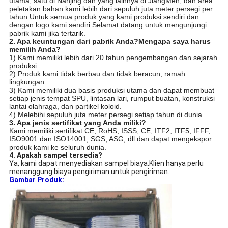
utama, satu di Nanjing dan yang lainnya di JiangMen, dan area
peletakan bahan kami lebih dari sepuluh juta meter persegi per
tahun.Untuk semua produk yang kami produksi sendiri dan
dengan logo kami sendiri.Selamat datang untuk mengunjungi
pabrik kami jika tertarik.
2. Apa keuntungan dari pabrik Anda?Mengapa saya harus
memilih Anda?
1) Kami memiliki lebih dari 20 tahun pengembangan dan sejarah
produksi
2) Produk kami tidak berbau dan tidak beracun, ramah
lingkungan.
3) Kami memiliki dua basis produksi utama dan dapat membuat
setiap jenis tempat SPU, lintasan lari, rumput buatan, konstruksi
lantai olahraga, dan partikel koloid.
4) Melebihi sepuluh juta meter persegi setiap tahun di dunia.
3. Apa jenis sertifikat yang Anda miliki?
Kami memiliki sertifikat CE, RoHS, ISSS, CE, ITF2, ITF5, IFFF,
ISO9001 dan ISO14001, SGS, ASG, dll dan dapat mengekspor
produk kami ke seluruh dunia.
4. Apakah sampel tersedia?
Ya, kami dapat menyediakan sampel biaya.Klien hanya perlu
menanggung biaya pengiriman untuk pengiriman.
Gambar Produk: