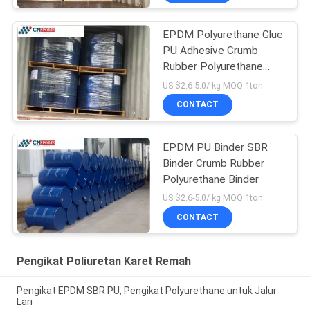
EPDM Polyurethane Glue
PU Adhesive Crumb
Rubber Polyurethane
Binder
US $2.6-5.0/ kg MOQ:1ton
CONTACT
EPDM PU Binder SBR
Binder Crumb Rubber
Polyurethane Binder
US $2.6-5.0/ kg MOQ:1ton
CONTACT
Pengikat Poliuretan Karet Remah
Pengikat EPDM SBR PU, Pengikat Polyurethane untuk Jalur
Lari