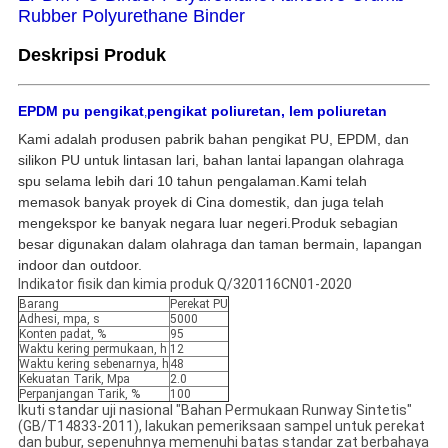
Rubber Polyurethane Binder
Deskripsi Produk
EPDM pu pengikat
pengikat poliuretan, lem poliuretan
,
Kami adalah produsen pabrik bahan pengikat PU, EPDM, dan
silikon PU untuk lintasan lari, bahan lantai lapangan olahraga
spu selama lebih dari 10 tahun pengalaman.Kami telah
memasok banyak proyek di Cina domestik, dan juga telah
mengekspor ke banyak negara luar negeri.Produk sebagian
besar digunakan dalam olahraga dan taman bermain, lapangan
indoor dan outdoor.
Indikator fisik dan kimia produk Q/320116CN01-2020
Barang
Perekat PU
Adhesi, mpa, s
5000
Konten padat, %
95
Waktu kering permukaan, h
12
Waktu kering sebenarnya, h
48
Kekuatan Tarik, Mpa
2.0
Perpanjangan Tarik, %
100
Ikuti standar uji nasional "Bahan Permukaan Runway Sintetis"
(GB/T14833-2011), lakukan pemeriksaan sampel untuk perekat
dan bubur, sepenuhnya memenuhi batas standar zat berbahaya