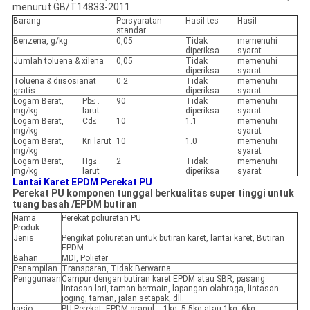
menurut GB/T14833-2011.
Barang
Persyaratan
Hasil tes
Hasil
standar
Benzena, g/kg
0,05
Tidak
memenuhi
diperiksa
syarat
Jumlah toluena & xilena
0,05
Tidak
memenuhi
diperiksa
syarat
Toluena & diisosianat
0.2
Tidak
memenuhi
gratis
diperiksa
syarat
Logam Berat,
Pb≤ .
90
Tidak
memenuhi
mg/kg
larut
diperiksa
syarat
Logam Berat,
Cd≤
10
1.1
memenuhi
mg/kg
syarat
Logam Berat,
Kri larut
10
1.0
memenuhi
mg/kg
syarat
Logam Berat,
Hg≤ .
2
Tidak
memenuhi
mg/kg
larut
diperiksa
syarat
Lantai Karet EPDM Perekat PU
Perekat PU komponen tunggal berkualitas super tinggi
untuk
tuang basah /
EPDM
butiran
Nama
Perekat poliuretan PU
Produk
Jenis
Pengikat poliuretan untuk butiran karet, lantai karet, Butiran
EPDM
Bahan
MDI, Polieter
Penampilan
Transparan, Tidak Berwarna
Penggunaan
Campur dengan butiran karet EPDM atau SBR, pasang
lintasan lari, taman bermain, lapangan olahraga, lintasan
joging, taman, jalan setapak, dll.
rasio
PU Perekat: EPDM granul = 1kg: 5.5kg atau 1kg: 6kg