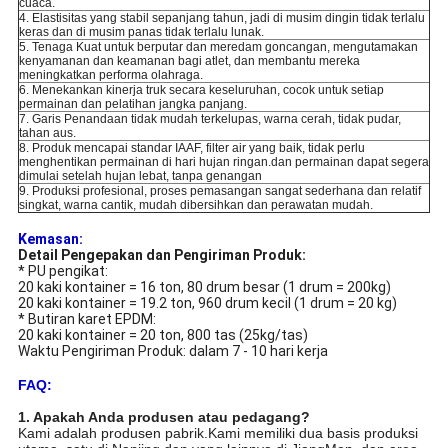
cuaca.
4. Elastisitas yang stabil sepanjang tahun, jadi di musim dingin tidak terlalu
keras dan di musim panas tidak terlalu lunak.
5. Tenaga Kuat untuk berputar dan meredam goncangan, mengutamakan
kenyamanan dan keamanan bagi atlet, dan membantu mereka
meningkatkan performa olahraga.
6. Menekankan kinerja truk secara keseluruhan, cocok untuk setiap
permainan dan pelatihan jangka panjang.
7. Garis Penandaan tidak mudah terkelupas, warna cerah, tidak pudar,
tahan aus.
8. Produk mencapai standar IAAF, filter air yang baik, tidak perlu
menghentikan permainan di hari hujan ringan.dan permainan dapat segera
dimulai setelah hujan lebat, tanpa genangan
9. Produksi profesional, proses pemasangan sangat sederhana dan relatif
singkat, warna cantik, mudah dibersihkan dan perawatan mudah.
Kemasan:
Detail Pengepakan dan Pengiriman Produk:
* PU pengikat:
20 kaki kontainer = 16 ton, 80 drum besar (1 drum = 200kg)
20 kaki kontainer = 19.2 ton, 960 drum kecil (1 drum = 20 kg)
* Butiran karet EPDM:
20 kaki kontainer = 20 ton, 800 tas (25kg/tas)
Waktu Pengiriman Produk: dalam 7 - 10 hari kerja
FAQ:
1. Apakah Anda produsen atau pedagang?
Kami adalah produsen pabrik.Kami memiliki dua basis produksi