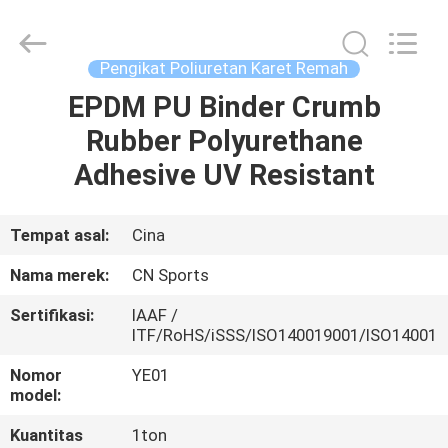
ChangNuo
New
Materials
Co.,
Ltd..
Pengikat Poliuretan Karet Remah
All
Rights
EPDM PU Binder Crumb
RUMAH
Reserved.
Rubber Polyurethane
PRODUK
Adhesive UV Resistant
TENTANG
Tempat asal:
Cina
KAMI
Nama merek:
CN Sports
Sertifikasi:
IAAF /
TUR
ITF/RoHS/iSSS/ISO140019001/ISO14001
PABRIK
Nomor
YE01
model:
KONTROL
Kuantitas
1ton