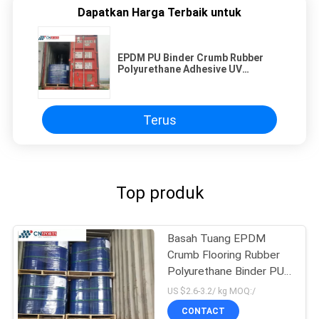
Dapatkan Harga Terbaik untuk
EPDM PU Binder Crumb Rubber
Polyurethane Adhesive UV
Resistant
Terus
Top produk
Basah Tuang EPDM
Crumb Flooring Rubber
Polyurethane Binder PU
Binder
US $2.6-3.2/ kg MOQ:/
CONTACT