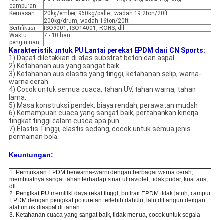
campuran
Kemasan
20kg/ember, 960kg/pallet, wadah 19.2ton/20ft
200kg/drum, wadah 16ton/20ft
Sertifikasi
ISO9001, ISO14001, ROHS, dll
Waktu
7 - 10 hari
pengiriman
Karakteristik untuk PU
Lantai perekat EPDM
dari CN Sports:
1) Dapat diletakkan di atas substrat beton dan aspal.
2) Ketahanan aus yang sangat baik.
3) Ketahanan aus elastis yang tinggi, ketahanan selip, warna-
warna cerah.
4) Cocok untuk semua cuaca, tahan UV, tahan warna, tahan
lama.
5) Masa konstruksi pendek, biaya rendah, perawatan mudah
6) Kemampuan cuaca yang sangat baik, pertahankan kinerja
tingkat tinggi dalam cuaca apa pun.
7) Elastis Tinggi, elastis sedang, cocok untuk semua jenis
permainan bola.
Keuntungan:
1. Permukaan EPDM berwarna-warni dengan berbagai warna cerah,
membuatnya sangat tahan terhadap sinar ultraviolet, tidak pudar, kuat aus,
dll
2. Pengikat PU memiliki daya rekat tinggi, butiran EPDM tidak jatuh, campur
EPDM dengan pengikat poliuretan terlebih dahulu, lalu dibangun dengan
alat untuk diaspal di tanah.
3. Ketahanan cuaca yang sangat baik, tidak menua, cocok untuk segala