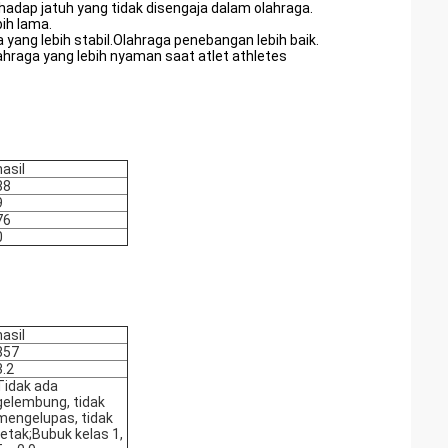
hadap jatuh yang tidak disengaja dalam olahraga.
ih lama.
ang lebih stabil.Olahraga penebangan lebih baik.
ahraga yang lebih nyaman saat atlet athletes
hasil
88
9
76
0
hasil
857
3.2
Tidak ada
gelembung, tidak
mengelupas, tidak
retak;Bubuk kelas 1,