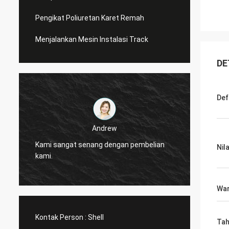
Pengikat Poliuretan Karet Remah
Menjalankan Mesin Instalasi Track
DE
Def
Andrew
CN Spo
Kami sangat senang dengan pembelian
Nil
diperc
kami.
layana
Wa
Kontak Person :
Shell
Tah