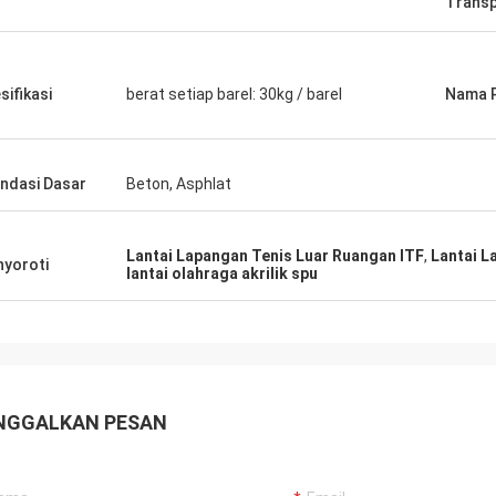
Transp
sifikasi
berat setiap barel: 30kg / barel
Nama 
ndasi Dasar
Beton, Asphlat
Lantai Lapangan Tenis Luar Ruangan ITF
,
Lantai L
yoroti
lantai olahraga akrilik spu
NGGALKAN PESAN