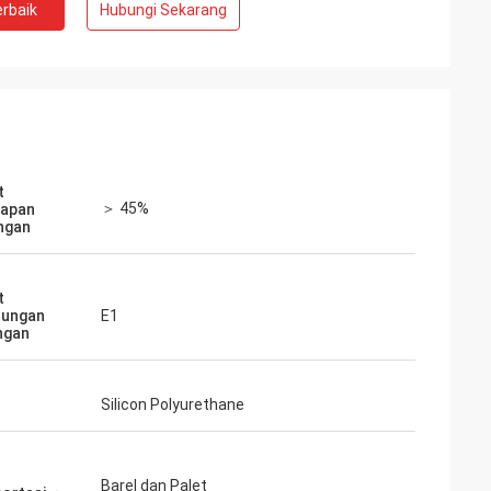
rbaik
Hubungi Sekarang
t
＞ 45%
rapan
ngan
t
dungan
E1
ngan
Silicon Polyurethane
Barel dan Palet