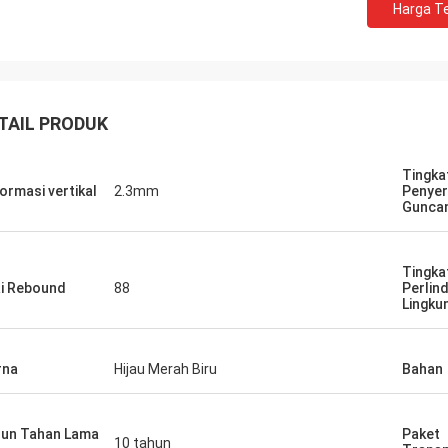
Harga Te
TAIL PRODUK
Tingka
ormasi vertikal
2.3mm
Penye
Gunca
Jackson
rts adalah perusahaan yang dapat
Tingka
ai Rebound
88
Perlin
aya, Menyediakan produk dan
Lingku
n yang sangat baik.
rna
Hijau Merah Biru
Bahan
un Tahan Lama
Paket
10 tahun