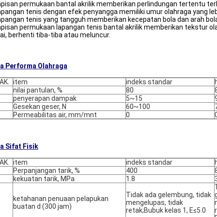
apisan permukaan bantal akrilik memberikan perlindungan tertentu ter
apangan tenis dengan efek penyangga memiliki umur olahraga yang leb
apangan tenis yang tangguh memberikan kecepatan bola dan arah bola y
apisan permukaan lapangan tenis bantal akrilik memberikan tekstur ol
ai, berhenti tiba-tiba atau meluncur.
a Performa Olahraga
AK.
item
indeks standar
nilai pantulan, %
80
penyerapan dampak
5~15
Gesekan geser, N
60~100
Permeabilitas air, mm/mnt
0
a Sifat Fisik
AK.
item
indeks standar
Perpanjangan tarik
, %
400
kekuatan tarik, MPa
1.8
Tidak ada gelembung, tidak
ketahanan penuaan pelapukan
mengelupas, tidak
buatan d (300 jam)
retak;Bubuk kelas 1, E≤5.0