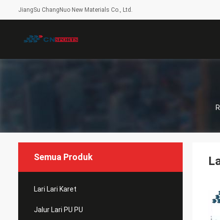
JiangSu ChangNuo New Materials Co., Ltd.
Semua Produk
La
Lari Lari Karet
Jalur Lari PU PU