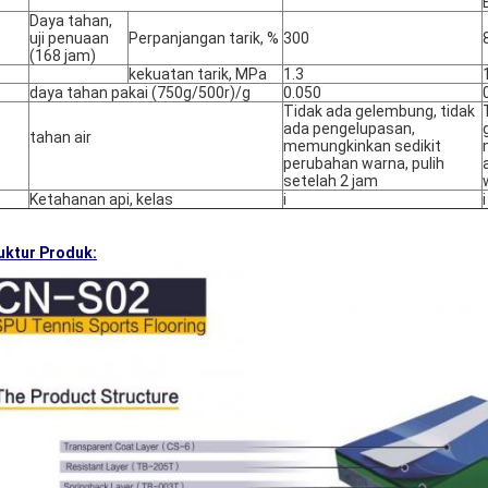
Daya tahan,
uji penuaan
Perpanjangan tarik, %
300
(168 jam)
kekuatan tarik, MPa
1.3
daya tahan pakai (750g/500r)/g
0.050
Tidak ada gelembung, tidak
ada pengelupasan,
tahan air
memungkinkan sedikit
perubahan warna, pulih
setelah 2 jam
Ketahanan api, kelas
ⅰ
ⅰ
uktur Produk: