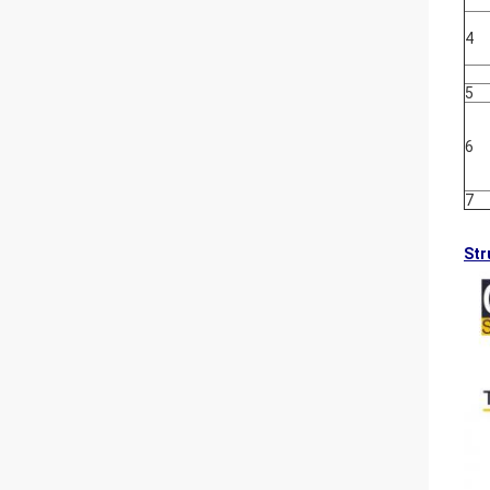
4
5
6
7
Str