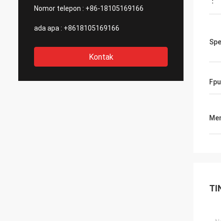
：
Nomor telepon :
+86-18105169166
ada apa :
+8618105169166
Spe
Kontak
Fpu
Men
TI