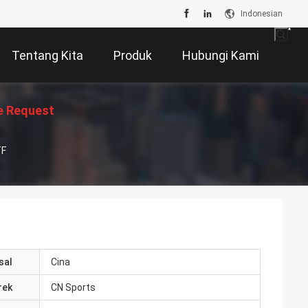
Indonesian
Tentang Kita
Produk
Hubungi Kami
e Request
TF
Suatu
sal
Cina
rek
CN Sports