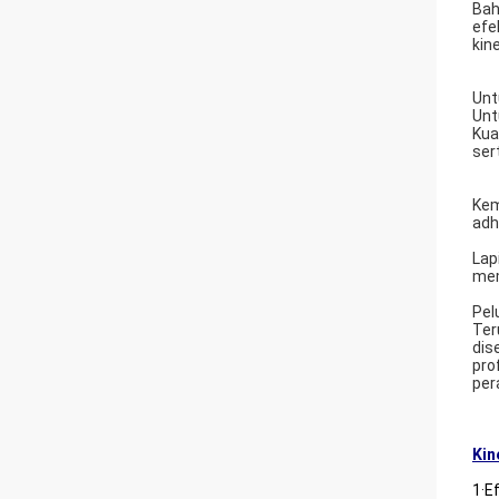
Bah
efe
kin
Unt
Unt
Kua
ser
Kem
adh
Lap
mem
Pel
Ter
dis
pro
per
Kin
1·E