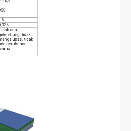
E = 0,9
858
1.6
0,035
Tidak ada
gelembung, tidak
mengelupas, tidak
ada perubahan
warna