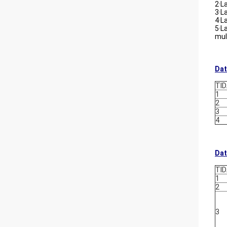
2·L
3·L
4·L
5·L
mul
Dat
TID
1
2
3
4
Dat
TID
1
2
3