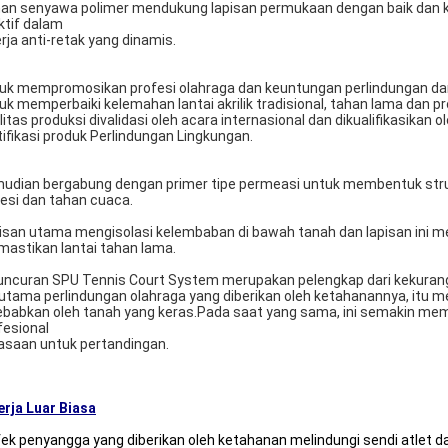
an senyawa polimer mendukung lapisan permukaan dengan baik dan 
ktif dalam
erja anti-retak yang dinamis.
uk mempromosikan profesi olahraga dan keuntungan perlindungan dari la
uk memperbaiki kelemahan lantai akrilik tradisional, tahan lama dan pr
litas produksi divalidasi oleh acara internasional dan dikualifikasikan 
tifikasi produk Perlindungan Lingkungan.
udian bergabung dengan primer tipe permeasi untuk membentuk strukt
esi dan tahan cuaca.
isan utama mengisolasi kelembaban di bawah tanah dan lapisan ini mem
astikan lantai tahan lama.
uncuran SPU Tennis Court System merupakan pelengkap dari kekuranga
utama perlindungan olahraga yang diberikan oleh ketahanannya, itu m
ebabkan oleh tanah yang keras.Pada saat yang sama, ini semakin me
fesional
asaan untuk pertandingan.
erja Luar Biasa
fek penyangga yang diberikan oleh ketahanan melindungi sendi atlet 