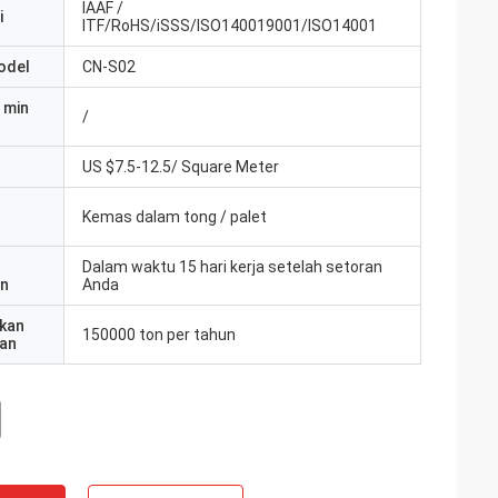
IAAF /
i
ITF/RoHS/iSSS/ISO140019001/ISO14001
odel
CN-S02
 min
/
US $7.5-12.5/ Square Meter
Kemas dalam tong / palet
Dalam waktu 15 hari kerja setelah setoran
an
Anda
kan
150000 ton per tahun
an