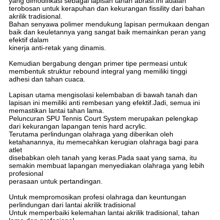
yang dimodifikasi sebagai lapisan tahan abrasi.Ini adalah
terobosan untuk kerapuhan dan kekurangan fissility dari bahan
akrilik tradisional.
Bahan senyawa polimer mendukung lapisan permukaan dengan
baik dan keuletannya yang sangat baik memainkan peran yang
efektif dalam
kinerja anti-retak yang dinamis.
Kemudian bergabung dengan primer tipe permeasi untuk
membentuk struktur rebound integral yang memiliki tinggi
adhesi dan tahan cuaca.
Lapisan utama mengisolasi kelembaban di bawah tanah dan
lapisan ini memiliki anti rembesan yang efektif.Jadi, semua ini
memastikan lantai tahan lama.
Peluncuran SPU Tennis Court System merupakan pelengkap
dari kekurangan lapangan tenis hard acrylic.
Terutama perlindungan olahraga yang diberikan oleh
ketahanannya, itu memecahkan kerugian olahraga bagi para
atlet
disebabkan oleh tanah yang keras.Pada saat yang sama, itu
semakin membuat lapangan menyediakan olahraga yang lebih
profesional
perasaan untuk pertandingan.
Untuk mempromosikan profesi olahraga dan keuntungan
perlindungan dari lantai akrilik tradisional
Untuk memperbaiki kelemahan lantai akrilik tradisional, tahan