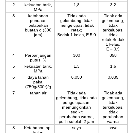
2
kekuatan tarik,
1,8
3.2
MPa
3
ketahanan
Tidak ada
Tidak ada
penuaan
gelembung, tidak
gelembung,
pelapukan
mengelupas, tidak
tidak
buatan d (300
retak;
terkelupas,
jam)
Bedak 1 kelas, E 5.0
tidak
retak;Bedak
1 kelas,
E = 0,9
4
Perpanjangan
300
858
putus, %
5
kekuatan tarik,
1.3
1.6
MPa
6
daya tahan
0,050
0,035
pakai
(750g/500r)/g
7
tahan air
Tidak ada
Tidak ada
gelembung, tidak ada
gelembung,
pengelupasan,
tidak
memungkinkan
terkelupas,
sedikit
tidak
perubahan warna,
perubahan
pulih setelah 2 jam
warna
8
Ketahanan api,
saya
saya
kelas