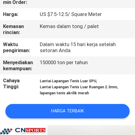
min Order:
KUALITAS
Harga:
US $7.5-12.5/ Square Meter
HUBUNGI
Kemasan
Kemas dalam tong / palet
KAMI
rincian:
Waktu
Dalam waktu 15 hari kerja setelah
pengiriman:
setoran Anda
PERMINTAAN
PENAWARAN
Menyediakan
150000 ton per tahun
kemampuan:
Cahaya
,
SITEMAP
Lantai Lapangan Tenis Luar SPU
Tinggi:
,
Lantai Lapangan Tenis Luar Ruangan 2.3mm
lapangan tenis akrilik merah
PRIVACY
POLICY
HARGA TERBAIK