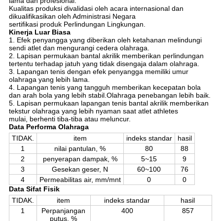
lama dan profesional.
Kualitas produksi divalidasi oleh acara internasional dan
dikualifikasikan oleh Administrasi Negara
sertifikasi produk Perlindungan Lingkungan.
Kinerja Luar Biasa
1. Efek penyangga yang diberikan oleh ketahanan melindungi
sendi atlet dan mengurangi cedera olahraga.
2. Lapisan permukaan bantal akrilik memberikan perlindungan
tertentu terhadap jatuh yang tidak disengaja dalam olahraga.
3. Lapangan tenis dengan efek penyangga memiliki umur
olahraga yang lebih lama.
4. Lapangan tenis yang tangguh memberikan kecepatan bola
dan arah bola yang lebih stabil.Olahraga penebangan lebih baik.
5. Lapisan permukaan lapangan tenis bantal akrilik memberikan
tekstur olahraga yang lebih nyaman saat atlet athletes
mulai, berhenti tiba-tiba atau meluncur.
Data Performa Olahraga
TIDAK.
item
indeks standar
hasil
1
nilai pantulan, %
80
88
2
penyerapan dampak, %
5~15
9
3
Gesekan geser, N
60~100
76
4
Permeabilitas air, mm/mnt
0
0
Data Sifat Fisik
TIDAK.
item
indeks standar
hasil
1
Perpanjangan
400
857
putus, %