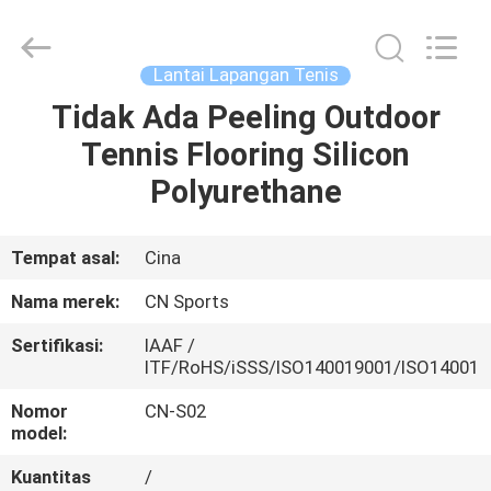
ChangNuo
New
Materials
Co.,
Ltd..
Lantai Lapangan Tenis
All
Rights
Tidak Ada Peeling Outdoor
RUMAH
Reserved.
Tennis Flooring Silicon
PRODUK
Polyurethane
TENTANG
Tempat asal:
Cina
KAMI
Nama merek:
CN Sports
Sertifikasi:
IAAF /
TUR
ITF/RoHS/iSSS/ISO140019001/ISO14001
PABRIK
Nomor
CN-S02
model:
KONTROL
Kuantitas
/